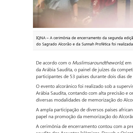
IQNA – A cerimônia de encerramento da segunda ediç
do Sagrado Alcorão e da Sunnah Profética foi realizada
De acordo com o
Muslimsaroundtheworld
, em
da Arábia Saudita, o painel de juízes da compe
participantes de 53 países durante dois dias de
O evento alcorânico foi realizado sob a superv
Arábia Saudita, contando com alta precisão e or
diversas modalidades de memorização do Alcor
A ampla participação de diversos países africa
papel na promoção da memorização do Alcorão e
A cerimônia de encerramento contou com a prese
saudita dos Assuntos Islâmicos, Dawah e Orientaç