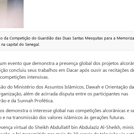
ão da Competição do Guardião das Duas Santas Mesquitas para a Memoriz
 na capital do Senegal.
 um evento que demonstra a presença global dos projetos alcorâ
tição concluiu seus trabalhos em Dacar após ouvir as recitações 
 competições intensivas.
isão do Ministério dos Assuntos Islâmicos, Dawah e Orientação da
ganização, além de acirrada disputa entre os participantes nas
ão e da Sunnah Profética.
nos demonstra o interesse global nas competições alcorânicas e s
 na transmissão dos valores islâmicos às gerações futuras.
nça virtual do Sheikh Abdullatif bin Abdulaziz Al-Sheikh, minis
ão, e foi transmitida por mais de 30 canais de televisão via satél