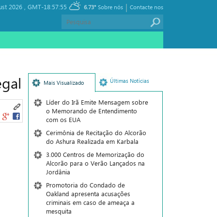
|
ust 2026 ,
GMT-18:57:55
6.73°
Sobre nós
Contacte nos
egal
Últimas Notícias
Mais Visualizado
Líder do Irã Emite Mensagem sobre
o Memorando de Entendimento
com os EUA
Cerimônia de Recitação do Alcorão
do Ashura Realizada em Karbala
3.000 Centros de Memorização do
Alcorão para o Verão Lançados na
Jordânia
Promotoria do Condado de
Oakland apresenta acusações
criminais em caso de ameaça a
mesquita