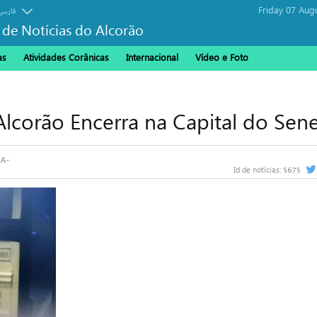
Friday 07 Aug
فارسی
 de Notícias do Alcorão
as
Atividades Corânicas
Internacional
Vídeo e Foto
lcorão Encerra na Capital do Sen
5675
Id de notícias: