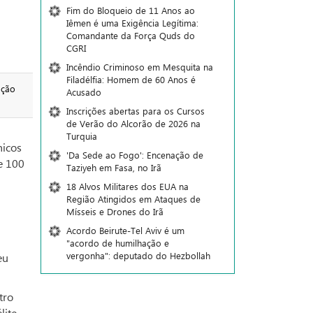
Fim do Bloqueio de 11 Anos ao
Iêmen é uma Exigência Legítima:
Comandante da Força Quds do
CGRI
Incêndio Criminoso em Mesquita na
Filadélfia: Homem de 60 Anos é
ação
Acusado
Inscrições abertas para os Cursos
de Verão do Alcorão de 2026 na
Turquia
nicos
'Da Sede ao Fogo': Encenação de
de 100
Taziyeh em Fasa, no Irã
18 Alvos Militares dos EUA na
Região Atingidos em Ataques de
Mísseis e Drones do Irã
Acordo Beirute-Tel Aviv é um
"acordo de humilhação e
vergonha": deputado do Hezbollah
eu
tro
ite.