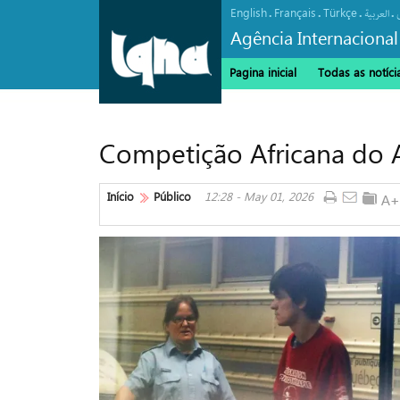
English
Français
Türkçe
.
.
.
.
العربیة
Agência Internacional
Pagina inicial
Todas as notíci
Competição Africana do A
Início
Público
12:28 - May 01, 2026