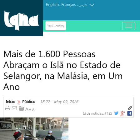
English
Français
.
.
فارسی
Versi Desktop
باز
و
بسته
کردن
Mais de 1.600 Pessoas
منو
Abraçam o Islã no Estado de
Selangor, na Malásia, em Um
Ano
Início
Público
18:22 - May 09, 2026
5712
Id de notícias: