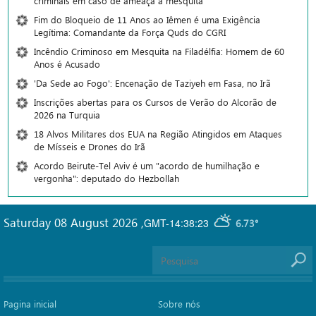
criminais em caso de ameaça a mesquita
Fim do Bloqueio de 11 Anos ao Iêmen é uma Exigência
Legítima: Comandante da Força Quds do CGRI
Incêndio Criminoso em Mesquita na Filadélfia: Homem de 60
Anos é Acusado
'Da Sede ao Fogo': Encenação de Taziyeh em Fasa, no Irã
Inscrições abertas para os Cursos de Verão do Alcorão de
2026 na Turquia
18 Alvos Militares dos EUA na Região Atingidos em Ataques
de Mísseis e Drones do Irã
Acordo Beirute-Tel Aviv é um "acordo de humilhação e
vergonha": deputado do Hezbollah
Saturday 08 August 2026
,
GMT-14:38:23
6.73°
Pagina inicial
Sobre nós