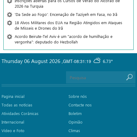
Inscrições abertas para os Cursos de Verão do Alcorão de
2026 na Turquia
'Da Sede ao Fogo': Encenação de Taziyeh em Fasa, no Irã
18 Alvos Militares dos EUA na Região Atingidos em Ataques
de Mísseis e Drones do Irã
Acordo Beirute-Tel Aviv é um "acordo de humilhação e
vergonha": deputado do Hezbollah
Thursday 06 August 2026
,
GMT-08:31:19
6.73°
Pagina inicial
Sobre nós
Todas as notícias
Contacte nos
Atividades Corânicas
Boletim
Internacional
Opinião
Vídeo e Foto
Climas