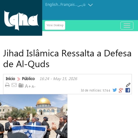
English
Français
.
.
فارسی
Versi Desktop
باز
و
بسته
کردن
Jihad Islâmica Ressalta a Defesa
منو
de Al-Quds
Início
Público
16:24 - May 15, 2026
5744
Id de notícias: