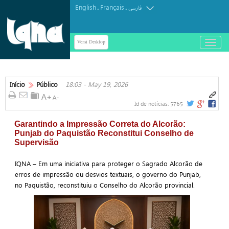
English
Français
.
.
فارسی
Versi Desktop
باز
و
بسته
کردن
منو
Início
Público
18:03 - May 19, 2026
5765
Id de notícias:
Garantindo a Impressão Correta do Alcorão:
Punjab do Paquistão Reconstitui Conselho de
Supervisão
IQNA – Em uma iniciativa para proteger o Sagrado Alcorão de
erros de impressão ou desvios textuais, o governo do Punjab,
no Paquistão, reconstituiu o Conselho do Alcorão provincial.