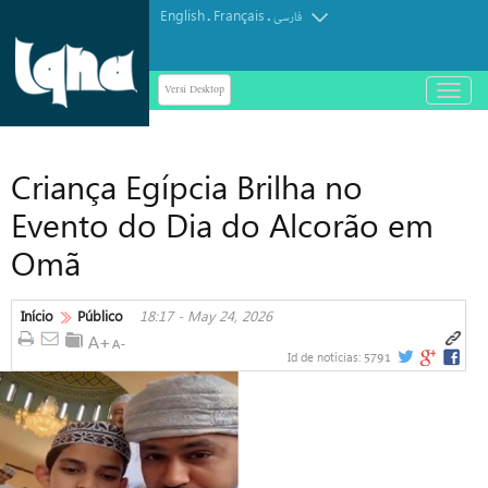
English
Français
.
.
فارسی
Versi Desktop
باز
و
بسته
کردن
Criança Egípcia Brilha no
منو
Evento do Dia do Alcorão em
Omã
Início
Público
18:17 - May 24, 2026
5791
Id de notícias: