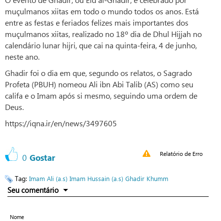
muçulmanos xiitas em todo o mundo todos os anos. Está
entre as festas e feriados felizes mais importantes dos
muçulmanos xiitas, realizado no 18º dia de Dhul Hijjah no
calendário lunar hijri, que cai na quinta-feira, 4 de junho,
neste ano.
Ghadir foi o dia em que, segundo os relatos, o Sagrado
Profeta (PBUH) nomeou Ali ibn Abi Talib (AS) como seu
califa e o Imam após si mesmo, seguindo uma ordem de
Deus.
https://iqna.ir/en/news/3497605
Relatório de Erro
0
Gostar
Tag:
Imam Ali (a.s)
Imam Hussain (a.s)
Ghadir Khumm
Seu comentário
Nome