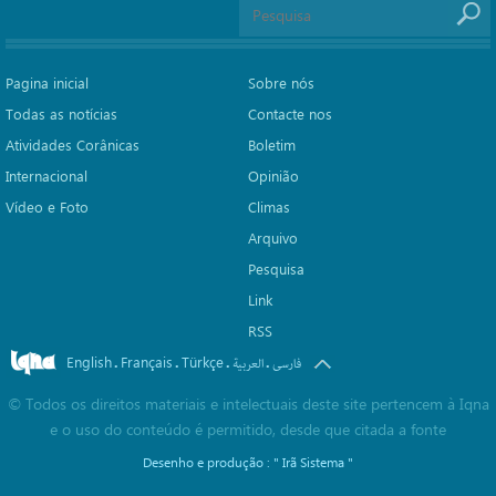
Pagina inicial
Sobre nós
Todas as notícias
Contacte nos
Atividades Corânicas
Boletim
Internacional
Opinião
Vídeo e Foto
Climas
Arquivo
Pesquisa
Link
RSS
English
Français
Türkçe
.
.
.
.
فارسی
العربیة
©
Todos os direitos materiais e intelectuais deste site pertencem à Iqna
e o uso do conteúdo é permitido, desde que citada a fonte
Desenho e produção :
" Irã Sistema "