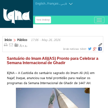
English
Français
.
.
فارسی
Versi Desktop
باز
و
بسته
کردن
منو
Início
Público
17:06 - May 26, 2026
5802
Id de notícias:
Santuário do Imam Ali)(AS) Pronto para Celebrar a
Semana Internacional de Ghadir
IQNA – A Custódia do santuário sagrado do Imam Ali (AS) em
Najaf, Iraque, anunciou sua total prontidão para realizar os
programas da Semana Internacional de Ghadir de 1447 AH.