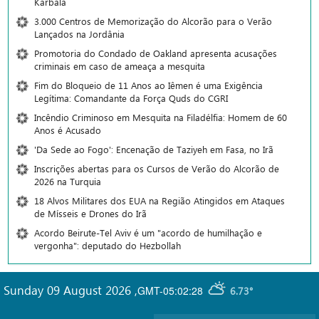
Karbala
3.000 Centros de Memorização do Alcorão para o Verão
Lançados na Jordânia
Promotoria do Condado de Oakland apresenta acusações
criminais em caso de ameaça a mesquita
Fim do Bloqueio de 11 Anos ao Iêmen é uma Exigência
Legítima: Comandante da Força Quds do CGRI
Incêndio Criminoso em Mesquita na Filadélfia: Homem de 60
Anos é Acusado
'Da Sede ao Fogo': Encenação de Taziyeh em Fasa, no Irã
Inscrições abertas para os Cursos de Verão do Alcorão de
2026 na Turquia
18 Alvos Militares dos EUA na Região Atingidos em Ataques
de Mísseis e Drones do Irã
Acordo Beirute-Tel Aviv é um "acordo de humilhação e
vergonha": deputado do Hezbollah
Sunday 09 August 2026
,
GMT-05:02:28
6.73°