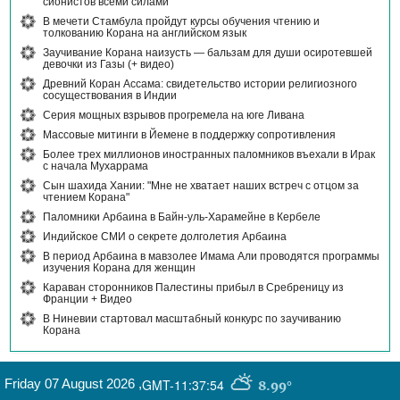
сионистов всеми силами
В мечети Стамбула пройдут курсы обучения чтению и
толкованию Корана на английском язык
Заучивание Корана наизусть — бальзам для души осиротевшей
девочки из Газы (+ видео)
Древний Коран Ассама: свидетельство истории религиозного
сосуществования в Индии
Серия мощных взрывов прогремела на юге Ливана
Массовые митинги в Йемене в поддержку сопротивления
Более трех миллионов иностранных паломников въехали в Ирак
с начала Мухаррама
Сын шахида Хании: "Мне не хватает наших встреч с отцом за
чтением Корана"
Паломники Арбаина в Байн-уль-Харамейне в Кербеле
Индийское СМИ о секрете долголетия Арбаина
В период Арбаина в мавзолее Имама Али проводятся программы
изучения Корана для женщин
Караван сторонников Палестины прибыл в Сребреницу из
Франции + Видео
В Ниневии стартовал масштабный конкурс по заучиванию
Корана
Friday 07 August 2026
,
GMT-11:37:54
8.99°