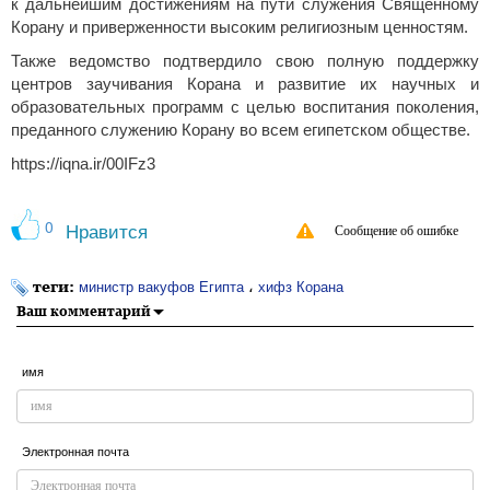
к дальнейшим достижениям на пути служения Священному
Корану и приверженности высоким религиозным ценностям.
Также ведомство подтвердило свою полную поддержку
центров заучивания Корана и развитие их научных и
образовательных программ с целью воспитания поколения,
преданного служению Корану во всем египетском обществе.
https://iqna.ir/00IFz3
0
Нравится
Сообщение об ошибке
теги:
،
министр вакуфов Египта
хифз Корана
Ваш комментарий
имя
Электронная почта