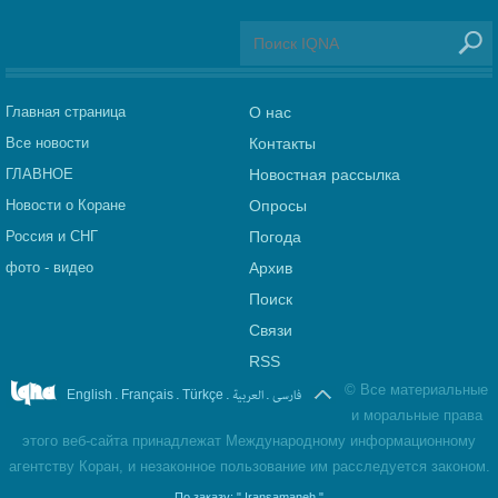
Главная страница
О нас
Все новости
Контакты
ГЛАВНОЕ
Новостная рассылка
Новости о Коране
Опросы
Россия и СНГ
Погода
фото - видео
Архив
Поиск
Связи
RSS
©
Все материальные
.
.
.
العربیة
.
فارسی
English
Français
Türkçe
и моральные права
этого веб-сайта принадлежат Международному информационному
агентству Коран, и незаконное пользование им расследуется законом.
По заказу:
" Iransamaneh "