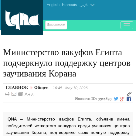
English
.
Français
.
فارسی
باز
Десктоп-версия
و
بسته
کردن
Министерство вакуфов Египта
منو
подчеркнуло поддержку центров
заучивания Корана
ГЛАВНОЕ
Общее
10:45 - May 10, 2026
Новости ID:
3517893
IQNA – Министерство вакфов Египта, объявив имена
победителей четвертого конкурса среди учащихся центров
заучивания Корана, подтвердило свою полную поддержку