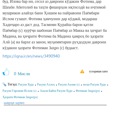
буд. Илова бар ин, сесол аз даврони кӯдакии Фотима, дар
Шаъби Абитолиб ва таҳти фишорҳои иқтисодӣ ва иҷтимоӣ
мушрикон алайҳи бани Ҳошим ва пайравони Паёмбари
Ислом гузашт. Фотима ҳамчунин дар кӯдакӣ, модараш
Хадиҷаро аз даст дод. Тасмими Қурайш барои қатли
Паёмбар (с) хурӯҷи шабонаи Паёмбар аз Макка ва ҳиҷрат ба
Мадина, ва ҳиҷрати Фотима ба Мадина ҳамроҳ бо ҳазрати
Алӣ (а) ва бархе аз занон, муҳиммтарин рухдодҳои даврони
кӯдакии ҳазрати Фотимаи Заҳро (с) будааст.
3490940
https://iqna.ir/en/news/
гузориши хато
0
Мисли
Тегҳо:
،
،
،
،
Расули Худо
Расули Аллоҳ
Расули Аъзам (с)
моҳи Расули Худо
،
،
،
Расули Гиромии Ислом (с)
Ааҳли Байти Расули Худо
Фотимаи Заҳро(рз)
Ҳазрати Фотимаи Заҳро(рз)
шарҳи шумо