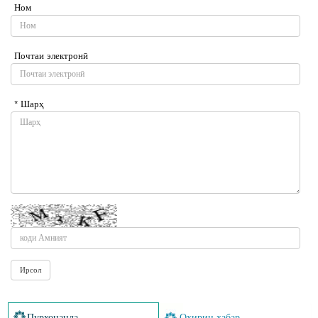
Ном
Почтаи электронӣ
* Шарҳ
Пурхонанда
Охирин хабар