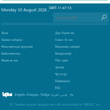
GMT-11:47:13
Monday 10 August 2026
,
Хона
Дар бораи мо
Ҳамаи хабарҳо
Тамос бо мо
Фаъолиятҳои қуръонӣ
Маҷаллаи хабарӣ
Байналмиллал
Назарсанҷӣ
Филм ва акс
Обу ҳаво
Архив
Ҷустуҷӯ
Пайвандҳо
RSS
English
Français
Türkçe
.
.
.
.
فارسی
العربیة
©
Тамоми ҳуқуқи моддии ин сайт мутааллиқ ба
“ИКНА”
аст