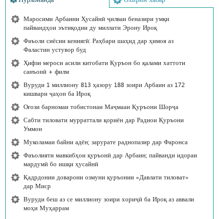
Маросими Арбаини Ҳусайнӣ ҷилваи беназири умқи
пайвандҳои эътиқодии ду миллати Эрону Ироқ
Фаъоли сиёсии кениягӣ: Раҳбари шаҳид дар ҳимоя аз
Фаластин устувор буд
Ҳифзи мероси асили китобати Қуръон бо қалами хаттоти
санъонӣ + филм
Вуруди 1 миллиону 813 ҳазору 188 зоири Арбаин аз 172
кишвари ҷаҳон ба Ироқ
Оғози барномаи тобистонаи Маҷмааи Қуръони Шорҷа
Сабти тиловати мурраттали қориён дар Радиои Қуръони
Уммон
Муколамаи байни адён; зарурате раднопазир дар Фаронса
Фаъолияти мавкибҳои қуръонӣ дар Арбаин; пайванди идораи
мардумӣ бо ишқи ҳусайнӣ
Қадрдонии доварони озмуни қуръонии «Давлати тиловат»
дар Миср
Вуруди беш аз се миллиону зоири хориҷӣ ба Ироқ аз аввали
моҳи Муҳаррам