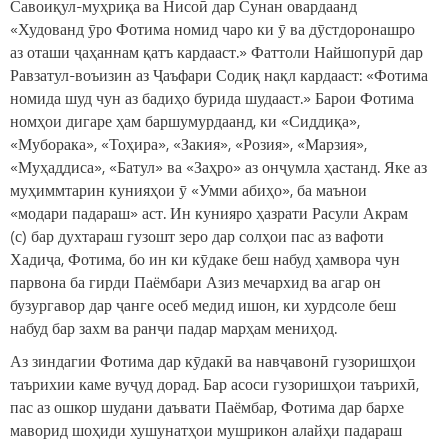
Савоиқул-муҳриқа ва Нисоӣ дар Сунан овардаанд
«Худованд ӯро Фотима номид чаро ки ӯ ва дӯстдоронашро
аз оташи ҷаҳаннам қатъ кардааст.» Фаттоли Найшопурӣ дар
Равзатул-воъизин аз Ҷаъфари Содиқ нақл кардааст: «Фотима
номида шуд чун аз бадиҳо бурида шудааст.» Барои Фотима
номҳои дигаре ҳам баршумурдаанд, ки «Сиддиқа»,
«Муборака», «Тоҳира», «Закия», «Розия», «Марзия»,
«Муҳаддиса», «Батул» ва «Заҳро» аз онҷумла ҳастанд. Яке аз
муҳиммтарин кунияҳои ӯ «Умми абиҳо», ба маънои
«модари падараш» аст. Ин кунияро ҳазрати Расули Акрам
(с) бар духтараш гузошт зеро дар солҳои пас аз вафоти
Хадиҷа, Фотима, бо ин ки кӯдаке беш набуд ҳамвора чун
парвона ба гирди Паёмбари Азиз мечархид ва агар он
бузургавор дар ҷанге осеб медид ишон, ки хурдсоле беш
набуд бар захм ва ранҷи падар марҳам мениҳод.
Аз зиндагии Фотима дар кӯдакӣ ва навҷавонӣ гузоришҳои
таърихии каме вуҷуд дорад. Бар асоси гузоришҳои таърихӣ,
пас аз ошкор шудани даъвати Паёмбар, Фотима дар бархе
маворид шоҳиди хушунатҳои мушрикон алайҳи падараш