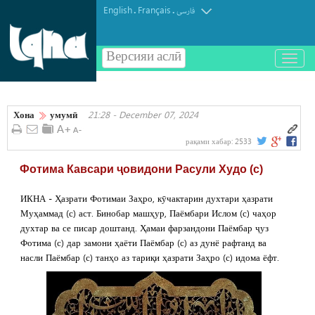
English
Français
.
.
فارسی
Версияи аслӣ
باز
و
بسته
کردن
Хона
умумӣ
21:28 - December 07, 2024
منو
рақами хабар:
2533
Фотима Кавсари ҷовидони Расули Худо (с)
ИКНА - Ҳазрати Фотимаи Заҳро, кӯчактарин духтари ҳазрати
Муҳаммад (с) аст. Бинобар машҳур, Паёмбари Ислом (с) чаҳор
духтар ва се писар доштанд. Ҳамаи фарзандони Паёмбар ҷуз
Фотима (с) дар замони ҳаёти Паёмбар (с) аз дунё рафтанд ва
насли Паёмбар (с) танҳо аз тариқи ҳазрати Заҳро (с) идома ёфт.