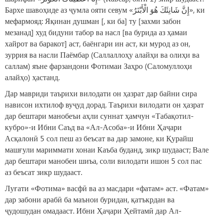
Бархе шавоҳиде аз ҷумла ояти севум «إِنَّ شَانِئَكَ هُوَ الْأَبْتَرُ», ки
мефармояд: Яқинан душман [, ки ба] ту [захми забон
мезанад] худ бидуни табор ва насл [ва бурида аз ҳамаи
хайрот ва баракот] аст, баёнгари ин аст, ки мурод аз он,
зуррия ва насли Паёмбар (Саллаллоҳу алайҳи ва олиҳи ва
саллам) яъне фарзандони Фотимаи Заҳро (Саломуллоҳи
алайҳо) ҳастанд.
Дар мавриди таърихи вилодати он ҳазрат дар байни сира
нависон ихтилоф вуҷуд дорад. Таърихи вилодати он ҳазрат
дар бештари манобеъи аҳли суннат ҳамчун «Табақотил-
кубро»-и Ибни Саъд ва «Ал-Асоба»-и Ибни Ҳаҷари
Асқалонӣ 5 сол пеш аз беъсат ва дар замоне, ки Қурайш
машғули мариммати хонаи Каъба буданд, зикр шудааст; Вале
дар бештари манобеи шиъа, соли вилодати ишон 5 сол пас
аз беъсат зикр шудааст.
Луғати «Фотима» васфӣ ва аз масдари «фатам» аст. «Фатам»
дар забони арабӣ ба маънои буридан, қатъкрдан ва
ҷудошудан омадааст. Ибни Ҳаҷари Ҳейтамӣ дар Ал-