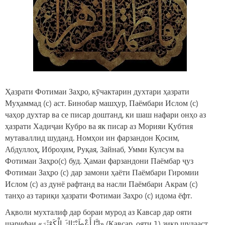
Ҳазрати Фотимаи Заҳро, кӯчактарин духтари ҳазрати
Муҳаммад (с) аст. Бинобар машҳур, Паёмбари Ислом (с)
чаҳор духтар ва се писар доштанд, ки шаш нафари онҳо аз
ҳазрати Хадиҷаи Кубро ва як писар аз Морияи Қубтия
мутаваллид шуданд. Номҳои ин фарзандон Қосим,
Абдуллоҳ, Иброҳим, Руқая, Зайнаб, Умми Кулсум ва
Фотимаи Заҳро(с) буд. Ҳамаи фарзандони Паёмбар ҷуз
Фотимаи Заҳро (с) дар замони ҳаёти Паёмбари Гиромии
Ислом (с) аз дунё рафтанд ва насли Паёмбари Акрам (с)
танҳо аз тариқи ҳазрати Фотимаи Заҳро (с) идома ёфт.
Ақволи мухталиф дар бораи мурод аз Кавсар дар ояти
шарифаи «إِنَّا أَعْطَيْنَاكَ الْكَوْثَرَ» (Кавсар, ояти 1) зикр шудааст.