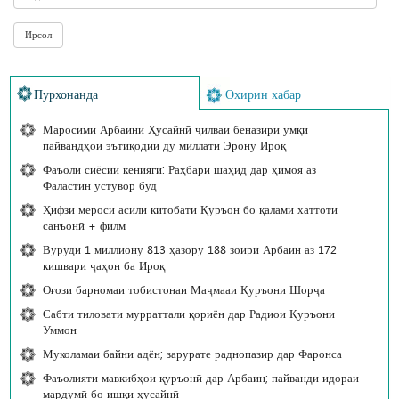
Пурхонанда
Охирин хабар
Маросими Арбаини Ҳусайнӣ ҷилваи беназири умқи
пайвандҳои эътиқодии ду миллати Эрону Ироқ
Фаъоли сиёсии кениягӣ: Раҳбари шаҳид дар ҳимоя аз
Фаластин устувор буд
Ҳифзи мероси асили китобати Қуръон бо қалами хаттоти
санъонӣ + филм
Вуруди 1 миллиону 813 ҳазору 188 зоири Арбаин аз 172
кишвари ҷаҳон ба Ироқ
Оғози барномаи тобистонаи Маҷмааи Қуръони Шорҷа
Сабти тиловати мурраттали қориён дар Радиои Қуръони
Уммон
Муколамаи байни адён; зарурате раднопазир дар Фаронса
Фаъолияти мавкибҳои қуръонӣ дар Арбаин; пайванди идораи
мардумӣ бо ишқи ҳусайнӣ