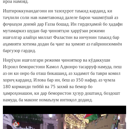
ироа намояд.
Иштироккунандагони ин тазоҳурот таъкид карданд, ки
таҷлили соли нав наметавонад далеле барои чашмпӯшӣ аз
фоҷиаҳои доимӣ дар Ғазза бошад. Ин гирдиҳамоӣ бо ҳадафи
мутамаркиз шудан бар ҷиноятҳои ҳаррӯзаи режими
ишғолгар алайҳи миллат Фаластин ва инчунин таъкид бар
аҳамияти хотима додан ба ҷанг ва ҳимоят аз ғайринизомиён
баргузор гардид.
Нирӯҳои ишғолгари режими ҷинояткор ва кӯдаккуши
Исроил бемористони Камол Адвонро тасарруф намуда, пеш
аз он ки онро ба оташ бикашанд, аз хадамот ба таври комил
хориҷ карданд. Илова бар ин, беш аз 350 нафар, аз ҷумла
180 корманди тиббӣ ва 75 захмӣ ва бемор бо
ҳамроҳонашон, ки дар бемористон ҳузур доштанд, боздошт
намуда, ба маконе номаълум интиқол доданд.