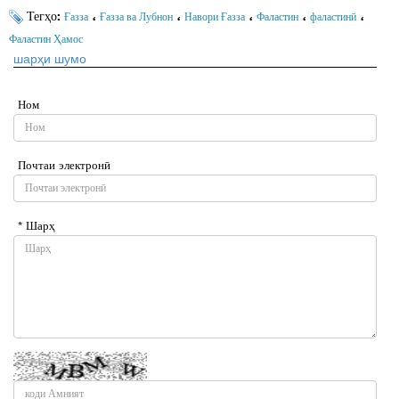
Тегҳо:
،
،
،
،
،
Ғазза
Ғазза ва Лубнон
Навори Ғазза
Фаластин
фаластинӣ
Фаластин Ҳамос
шарҳи шумо
Ном
Почтаи электронӣ
* Шарҳ