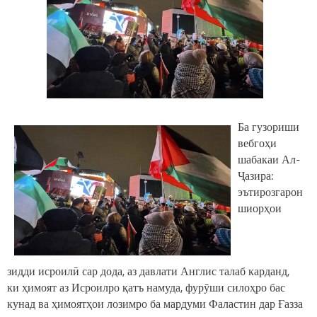
Ба гузориши
вебгоҳи
шабакаи Ал-
Ҷазира:
эътирозгарон
шиорҳои
зидди исроилӣ сар дода, аз давлати Англис талаб карданд,
ки ҳимоят аз Исроилро қатъ намуда, фурӯши силоҳро бас
кунад ва ҳимоятҳои лозимро ба мардуми Фаластин дар Ғазза