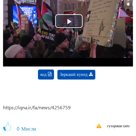
Play
Video
код
Зеркашӣ кунед
https://iqna.ir/fa/news/4256759
гузориши хато
0
Мисли