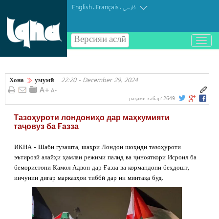
English
Français
.
.
فارسی
Версияи аслӣ
باز
و
بسته
کردن
Хона
умумӣ
22:20 - December 29, 2024
منو
рақами хабар:
2649
Тазоҳуроти лондониҳо дар маҳкумияти
таҷовуз ба Ғазза
ИКНА - Шаби гузашта, шаҳри Лондон шоҳиди тазоҳуроти
эътирозӣ алайҳи ҳамлаи режими палид ва ҷинояткори Исроил ба
бемористони Камол Адвон дар Ғазза ва кормандони беҳдошт,
инчунин дигар марказҳои тиббӣ дар ин минтақа буд.