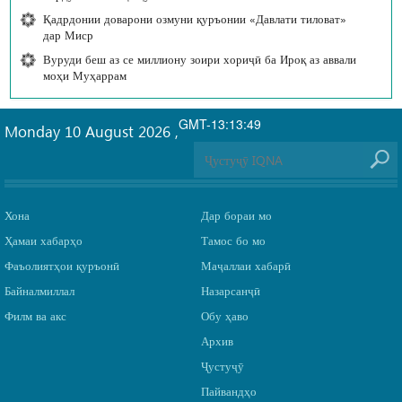
Қадрдонии доварони озмуни қуръонии «Давлати тиловат»
дар Миср
Вуруди беш аз се миллиону зоири хориҷӣ ба Ироқ аз аввали
моҳи Муҳаррам
GMT-13:13:49
Monday 10 August 2026
,
Хона
Дар бораи мо
Ҳамаи хабарҳо
Тамос бо мо
Фаъолиятҳои қуръонӣ
Маҷаллаи хабарӣ
Байналмиллал
Назарсанҷӣ
Филм ва акс
Обу ҳаво
Архив
Ҷустуҷӯ
Пайвандҳо