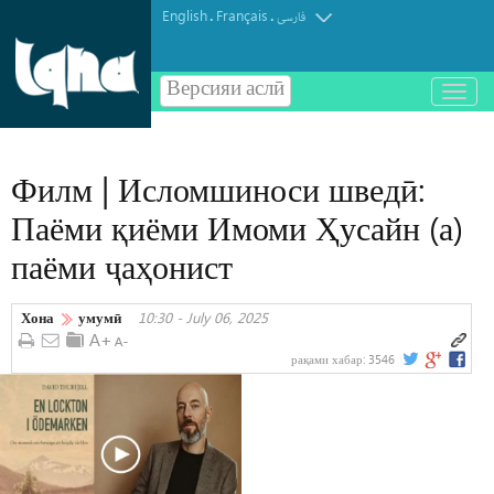
English
Français
.
.
فارسی
Версияи аслӣ
باز
و
بسته
کردن
Филм | Исломшиноси шведӣ:
منو
Паёми қиёми Имоми Ҳусайн (а)
паёми ҷаҳонист
Хона
умумӣ
10:30 - July 06, 2025
рақами хабар:
3546