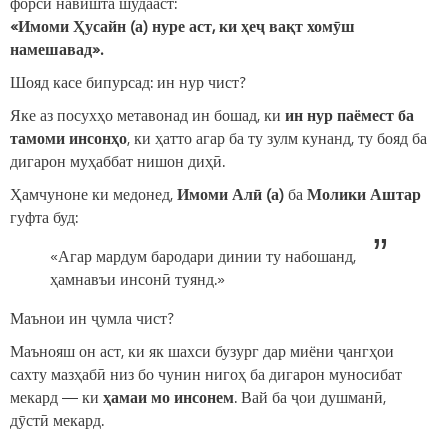
форсӣ навишта шудааст:
«Имоми Ҳусайн (а) нуре аст, ки ҳеҷ вақт хомӯш
намешавад».
Шояд касе бипурсад: ин нур чист?
Яке аз посухҳо метавонад ин бошад, ки
ин нур паёмест ба
тамоми инсонҳо
, ки ҳатто агар ба ту зулм кунанд, ту бояд ба
дигарон муҳаббат нишон диҳӣ.
Ҳамчуноне ки медонед,
Имоми Алӣ (а)
ба
Молики Аштар
гуфта буд:
«Агар мардум бародари динии ту набошанд,
ҳамнавъи инсонӣ туянд.»
Маънои ин ҷумла чист?
Маънояш он аст, ки як шахси бузург дар миёни ҷангҳои
сахту мазҳабӣ низ бо чунин нигоҳ ба дигарон муносибат
мекард — ки
ҳамаи мо инсонем
. Вай ба ҷои душманӣ,
дӯстӣ мекард.