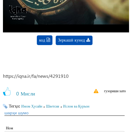
Video
код
Зеркашӣ кунед
https://iqna.ir/fa/news/4291910
гузориши хато
0
Мисли
Тегҳо:
،
،
Имом Ҳусайн
Шветсия
Ислом ва Қуръон
шарҳи шумо
Ном