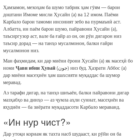
Ҳамзамон, мехоҳам ба шумо табрик ҳам гӯям — барои
доштани Имоме мисли Ҳусайн (а) ва 12 имом. Паёми
Карбало барои тамоми инсоният зебо ва пурмаънӣ аст.
Албатта, ин паём барои шумо, пайравони Ҳусайн (а),
таъсиргузор аст, вале ба ғайр аз он, он рӯи дигарон низ
таъсир дорад — на танҳо мусалмонон, балки ғайри
мусалмонон низ.
Ман фаҳмидам, ки дар миёни ёрони Ҳусайн (а) як масеҳӣ бо
номи
Ҷавн ибни Ҳувай
(جون) низ буд. Ҳазрати Аббос (а)
дар миёни масеҳиён ҳам шахсияти муқаддас ба шумор
меравад.
Аз тарафи дигар, на танҳо шиъаён, балки пайравони дигар
мазҳабҳо ва динҳо — аз ҷумла аҳли суннат, масеҳиён ва
яҳудиён — ба зиёрати муқаддасоти Карбало мераванд.
«Ин нур чист?»
Дар утоқи кориам як тахта насб шудааст, ки рӯйи он ба