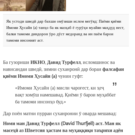
Як устоди шведӣ дар бахши омӯзиши ислом мегӯяд: Паёми қиёми
Имоми Ҳусайн (а) танҳо ба як мазҳаб ё гурӯҳи муайян маҳдуд нест,
балки тамоми диндорон ӯро дӯст медоранд ва ин паём барои
тамоми инсоният аст.
Ба гузориши
ИКНО
,
Давид Турфелл
, исломшинос ва
нависандаи шведӣ, зимни суханронӣ дар бораи
фалсафаи
қиёми Имоми Ҳусайн (а)
чунин гуфт:
«Имоми Ҳусайн (а) мисли чароғест, ки ҳеҷ
вақт хомӯш намешавад. Қиёми ӯ барои муҳаббат
ба тамоми инсонҳо буд.»
Дар поён матни пурраи суханронии ӯ оварда мешавад:
Номи ман Давид Турфелл (David Thurfjell) аст. Ман як
масеҳӣ аз Шветсия ҳастам ва муҳаққиқи таърихи адён