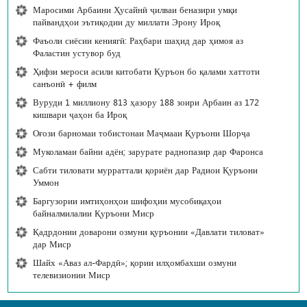
Маросими Арбаини Ҳусайнӣ ҷилваи беназири умқи
пайвандҳои эътиқодии ду миллати Эрону Ироқ
Фаъоли сиёсии кениягӣ: Раҳбари шаҳид дар ҳимоя аз
Фаластин устувор буд
Ҳифзи мероси асили китобати Қуръон бо қалами хаттоти
санъонӣ + филм
Вуруди 1 миллиону 813 ҳазору 188 зоири Арбаин аз 172
кишвари ҷаҳон ба Ироқ
Оғози барномаи тобистонаи Маҷмааи Қуръони Шорҷа
Муколамаи байни адён; зарурате раднопазир дар Фаронса
Сабти тиловати мурраттали қориён дар Радиои Қуръони
Уммон
Баргузории имтиҳонҳои шифоҳии мусобиқаҳои
байналмилалии Қуръони Миср
Қадрдонии доварони озмуни қуръонии «Давлати тиловат»
дар Миср
Шайх «Аваз ал-Фардӣ»; қории илҳомбахши озмуни
телевизионии Миср