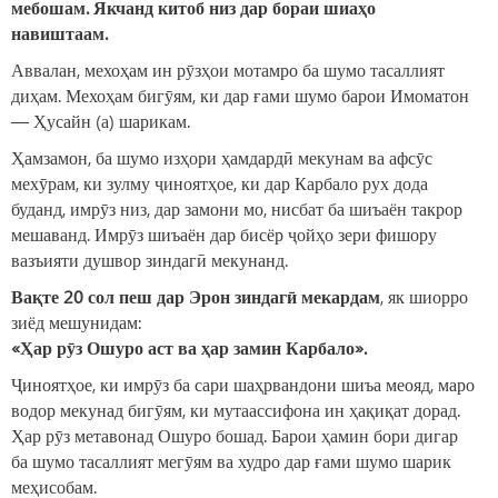
мебошам. Якчанд китоб низ дар бораи шиаҳо
навиштаам.
Аввалан, мехоҳам ин рӯзҳои мотамро ба шумо тасаллият
диҳам. Мехоҳам бигӯям, ки дар ғами шумо барои Имоматон
— Ҳусайн (а) шарикам.
Ҳамзамон, ба шумо изҳори ҳамдардӣ мекунам ва афсӯс
мехӯрам, ки зулму ҷиноятҳое, ки дар Карбало рух дода
буданд, имрӯз низ, дар замони мо, нисбат ба шиъаён такрор
мешаванд. Имрӯз шиъаён дар бисёр ҷойҳо зери фишору
вазъияти душвор зиндагӣ мекунанд.
Вақте 20 сол пеш дар Эрон зиндагӣ мекардам
, як шиорро
зиёд мешунидам:
«Ҳар рӯз Ошуро аст ва ҳар замин Карбало».
Ҷиноятҳое, ки имрӯз ба сари шаҳрвандони шиъа меояд, маро
водор мекунад бигӯям, ки мутаассифона ин ҳақиқат дорад.
Ҳар рӯз метавонад Ошуро бошад. Барои ҳамин бори дигар
ба шумо тасаллият мегӯям ва худро дар ғами шумо шарик
меҳисобам.