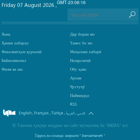
GMT-23:06:16
Friday 07 August 2026
,
Хона
Дар бораи мо
Ҳамаи хабарҳо
Тамос бо мо
Фаъолиятҳои қуръонӣ
Маҷаллаи хабарӣ
Байналмиллал
Назарсанҷӣ
Филм ва акс
Обу ҳаво
Архив
Ҷустуҷӯ
Пайвандҳо
RSS
English
Français
Türkçe
.
.
.
.
فارسی
العربیة
©
Тамоми ҳуқуқи моддии ин сайт мутааллиқ ба
“ИКНА”
аст
Тарроҳ ва созанда: ширкати
“ Iransamaneh ”