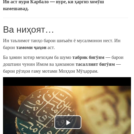
Ин аст нури Карбало — нуре, ки ҳаргиз хомӯш
намешавад.
Ва ниҳоят…
Ин таълимот танҳо барои шиъаён ё мусалмонон нест. Ин
барои
тамоми ҷаҳон
аст.
Ба ҳамин хотир мехоҳам ба шумо
табрик бигӯям
— барои
доштани чунин Имом ва ҳамзамон
тасаллият бигӯям
—
барои рӯзҳои ғаму мотами Моҳҳои Мӯҳаррам.
Play