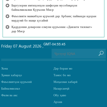
Баргузории имтиҳонҳои шифоҳии мусобиқаҳои
байналмилалии Қуръони Миср
Фаъолияти мавкибҳои қуръонӣ дар Арбаин; пайванди идораи
мардумӣ бо ишқи ҳусайнӣ
Қадрдонии доварони озмуни қуръонии «Давлати тиловат»
дар Миср
GMT-04:55:45
Friday 07 August 2026
,
Хона
Дар бораи мо
Ҳамаи хабарҳо
Тамос бо мо
Фаъолиятҳои қуръонӣ
Маҷаллаи хабарӣ
Байналмиллал
Назарсанҷӣ
Филм ва акс
Обу ҳаво
Архив