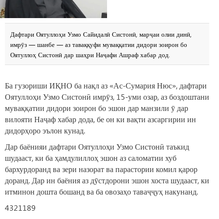
Дафтари Оятуллоҳи Узмо Сайидалӣ Систонӣ, марҷаи олии динӣ,
имрӯз — шанбе — аз таваққуфи муваққатии дидори зоирон бо
Оятуллоҳ Систонӣ дар шаҳри Наҷафи Ашраф хабар дод.
Ба гузориши ИҚНО ба нақл аз «Ас-Сумария Нюс», дафтари
Оятуллоҳи Узмо Систонӣ имрӯз, 15-уми озар, аз боздоштани
муваққатии дидори зоирон бо эшон дар манзили ӯ дар
вилояти Наҷаф хабар дода, бе он ки вақти азсаргирии ин
дидорҳоро эълон кунад.
Дар баёнияи дафтари Оятуллоҳи Узмо Систонӣ таъкид
шудааст, ки ба ҳамдулиллоҳ эшон аз саломатии хуб
бархурдоранд ва зери назорат ва парастории комил қарор
доранд. Дар ин баёния аз дӯстдорони эшон хоста шудааст, ки
итминон дошта бошанд ва ба овозаҳо таваҷҷуҳ накунанд.
4321189