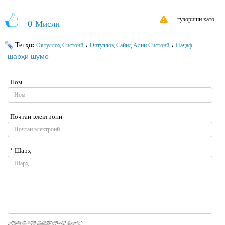
гузориши хато
0
Мисли
Тегҳо:
،
،
Оятуллоҳ Систонӣ
Оятуллоҳ Сайид Алии Систонӣ
Наҷаф
шарҳи шумо
Ном
Почтаи электронӣ
* Шарҳ