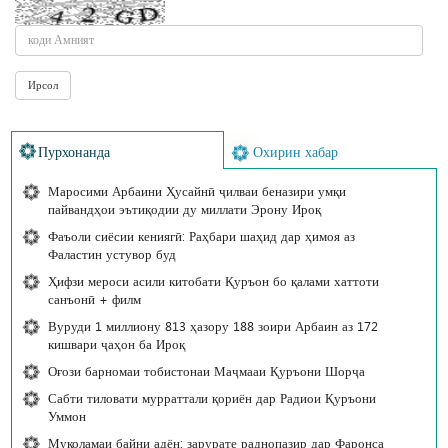
Пурхонанда
Охирин хабар
Маросими Арбаини Ҳусайнӣ ҷилваи беназири умқи
пайвандҳои эътиқодии ду миллати Эрону Ироқ
Фаъоли сиёсии кениягӣ: Раҳбари шаҳид дар ҳимоя аз
Фаластин устувор буд
Ҳифзи мероси асили китобати Қуръон бо қалами хаттоти
санъонӣ + филм
Вуруди 1 миллиону 813 ҳазору 188 зоири Арбаин аз 172
кишвари ҷаҳон ба Ироқ
Оғози барномаи тобистонаи Маҷмааи Қуръони Шорҷа
Сабти тиловати мурраттали қориён дар Радиои Қуръони
Уммон
Муколамаи байни адён; зарурате раднопазир дар Фаронса