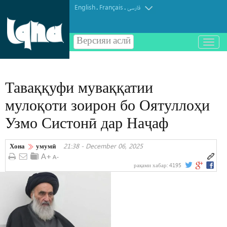
English
Français
.
.
فارسی
Версияи аслӣ
باز
و
بسته
کردن
Таваққуфи муваққатии
منو
мулоқоти зоирон бо Оятуллоҳи
Узмо Систонӣ дар Наҷаф
Хона
умумӣ
21:38 - December 06, 2025
рақами хабар:
4195