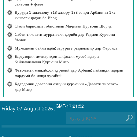
санъонӣ + филм
Вуруди 1 миллиону 813 ҳазору 188 зоири Арбаин аз 172
кишвари ҷаҳон ба Ироқ
Оғози барномаи тобистонаи Маҷмааи Қуръони Шорҷа
Сабти тиловати мурраттали қориён дар Радиои Қуръони
Уммон
Муколамаи байни адён; зарурате раднопазир дар Фаронса
Баргузории имтиҳонҳои шифоҳии мусобиқаҳои
байналмилалии Қуръони Миср
Фаъолияти мавкибҳои қуръонӣ дар Арбаин; пайванди идораи
мардумӣ бо ишқи ҳусайнӣ
Қадрдонии доварони озмуни қуръонии «Давлати тиловат»
дар Миср
GMT-17:21:52
Friday 07 August 2026
,
Хона
Дар бораи мо