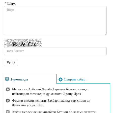
* Шарҳ
Пурхонанда
Охирин хабар
Маросими Арбаини Ҳусайнӣ ҷилваи беназири умқи
пайвандҳои эътиқодии ду миллати Эрону Ироқ
Фаъоли сиёсии кениягӣ: Раҳбари шаҳид дар ҳимоя аз
Фаластин устувор буд
Ҳифзи мероси асили китобати Қуръон бо қалами хаттоти