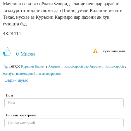
Маҷлиси сенат аз иёлати Флорида, чанде пеш дар ҷараёни
тазоҳуроти зиддиисломӣ дар Плино, уезди Коллини иёлати
Техас, нусхае аз Қуръони Каримро дар даҳони як хук
гузошта буд.
4323411
гузориши хато
0
Мисли
Тегҳо:
،
،
،
،
Қуръони Карим
Амрико
исломҳаросӣ дар Аврупо
исломҳаросӣ
،
мавзӯъи исломҳаросӣ
исломҳаросона
шарҳи шумо
Ном
Почтаи электронӣ