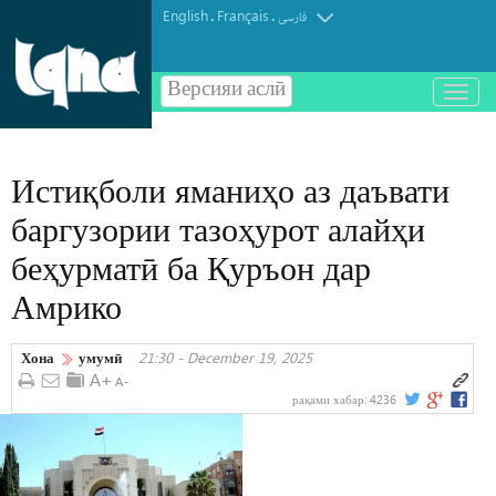
English
Français
.
.
فارسی
Версияи аслӣ
باز
و
بسته
کردن
Истиқболи яманиҳо аз даъвати
منو
баргузории тазоҳурот алайҳи
беҳурматӣ ба Қуръон дар
Амрико
Хона
умумӣ
21:30 - December 19, 2025
рақами хабар:
4236