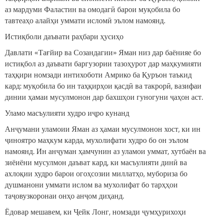
аз мардуми Фаластин ва омодагӣ барои муқобила бо
тавтеаҳо алайҳи уммати исломӣ эълом намоянд.
Истиқболи даъвати раҳбари ҳусиҳо
Давлати «Тағйир ва Созандагии» Яман низ дар баёнияе бо
истиқбол аз даъвати баргузории тазоҳурот дар маҳкумияти
таҳқири номзади интихоботи Амрико ба Қуръон таъкид
кард: муқобила бо ин таҳқирҳои қасдӣ ва такрорӣ, вазифаи
динии ҳамаи мусулмонон дар бахшҳои гуногуни ҷаҳон аст.
Уламо масъулияти худро иҷро кунанд
Анҷумани уламоии Яман аз ҳамаи мусулмонон хост, ки ин
ҷиноятро маҳкум карда, мухолифати худро бо он эълом
намоянд. Ин анҷуман ҳамчунин аз уламои уммат, хутбаён ва
зиёиёни мусулмон даъват кард, ки масъулияти динӣ ва
ахлоқии худро барои огоҳсозии миллатҳо, мубориза бо
душманони уммати ислом ва мухолифат бо тарҳҳои
таҷовузкоронаи онҳо анҷом диҳанд.
Ёдовар мешавем, ки Ҷейк Лонг, номзади ҷумҳурихоҳи