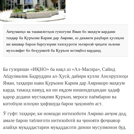
Анҷуманҳо ва ташкилотҳои гуногуни Яман бо маҳкум кардани
таҳқир ба Қуръони Карим дар Амрико, аз даъвати раҳбари ҳусиҳои
ин кишвар барои баргузории тазоҳуроти эътирозӣ ҷиҳати эълони
мухолифат бо беҳурматӣ ба Қуръон истиқбол карданд.
Ба гузориши «ИҚНО» ба нақл аз «Ал-Масира», Сайид
Абдулмалик Бадруддин ал-Ҳусӣ, дабири кулли Ансоруллоҳи
Яман, таҳқири нави Қуръони Карим дар Амрикоро маҳкум
карда, таъкид намуд, ки ин иқдом нишондиҳандаи ҳадаф
қарор додани мустақими Қуръон, мероси паёмбарон ва
китобҳои илоҳии ҳифзшуда барои ҷаҳониён аст.
Ӯ гуфт: таҳқире, ки номзади интихоботи Амрико анҷом дод,
амале барои таблиғоти интихоботӣ ва ҷинояти фоҷиавор
алайҳи муқаддастарин муқаддасоти динии мусулмонон буд.