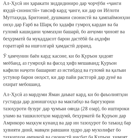
Ал-Ҳусӣ ин ҳаракати зиддидиниро дар чорчӯби «ҷанги
яҳудӣ-сионистӣ» тавсиф кард; ҷанге, ки дар он Иёлоти
Муттаҳида, Бритониё, душмани сионистӣ ва ҳампаймонҳои
онҳо дар Ғарб ва Шарқ бо ҳадафи гумроҳ кардан ва ба
ғуломӣ кашидани ҷомеаҳои башарӣ, бо анҷоми ҷиноят ва
беҳурматӣ ба муқаддасот барои дастёбӣ ба аҳдофи
ғоратгарӣ ва ишғолгарӣ ҳамдастӣ доранд.
Ӯ ҳамчунин баён кард: касоне, ки бо Қуръон ҳидоят
меёбанд, аз гумроҳӣ ва фасод ҳифз мешаванд; Қуръон
кафили наҷоти башарият аз истибдод ва ғуломӣ ва қалъаи
устувор барои онҳост, ки дар пайи растгорӣ дар дунё ва
охират мебошанд.
Ал-Ҳусӣ аз мардуми Яман даъват кард, ки бо фаъолиятҳои
густарда дар донишгоҳҳо ва мактабҳо ва баргузории
тазоҳуроти бузург дар ҷумъаи оянда (28 озар), бо иштироки
уламо ва ташкилотҳои мардумӣ, беҳурматӣ ба Қуръон дар
Амрикоро маҳкум кунанд ва дар ин тазоҳурот бо таъкид бар
ҳувияти динӣ, мавқеи равшани худро дар мухолифат бо
таҳқирҳои амрикоӣ ва сионистӣ нисбат ба Қуръон, ҳимоят