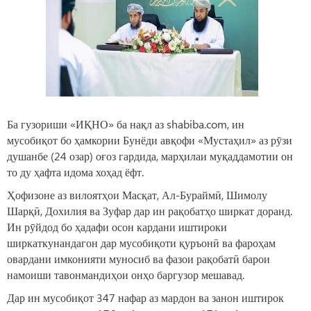
Ба гузориши «ИҚНО» ба нақл аз shabiba.com, ин
мусобиқот бо ҳамкории Бунёди авқофи «Мустаҳил» аз рӯзи
душанбе (24 озар) оғоз гардида, марҳилаи муқаддамотии он
то ду ҳафта идома хоҳад ёфт.
Ҳофизоне аз вилоятҳои Масқат, Ал-Бураймӣ, Шимолу
Шарқӣ, Дохилия ва Зуфар дар ин рақобатҳо ширкат доранд.
Ин рӯйдод бо ҳадафи осон кардани иштироки
ширкаткунандагон дар мусобиқоти қуръонӣ ва фароҳам
овардани имконияти муносиб ва фазои рақобатӣ барои
намоиши тавонмандиҳои онҳо баргузор мешавад.
Дар ин мусобиқот 347 нафар аз мардон ва занон иштирок