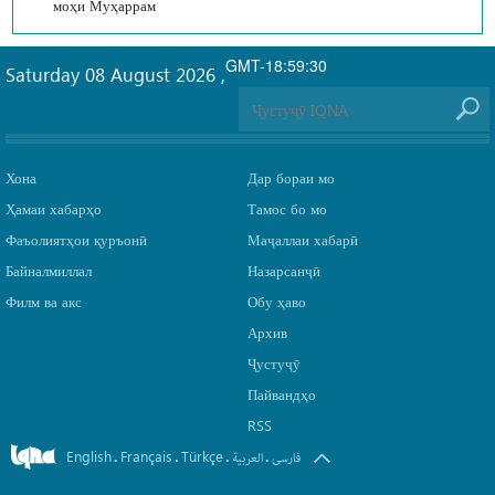
моҳи Муҳаррам
GMT-18:59:30
Saturday 08 August 2026
,
Хона
Дар бораи мо
Ҳамаи хабарҳо
Тамос бо мо
Фаъолиятҳои қуръонӣ
Маҷаллаи хабарӣ
Байналмиллал
Назарсанҷӣ
Филм ва акс
Обу ҳаво
Архив
Ҷустуҷӯ
Пайвандҳо
RSS
English
Français
Türkçe
.
.
.
.
فارسی
العربیة