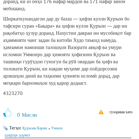
доранд, ки аз онҳо 176 нафар мардон ва 171 нафар занон
мебошанд.
Ширкаткунандагон дар ду бахш — ҳифзи кулли Қуръон бо
тафсири сураи «Бақара» ва ҳифзи кулли Қуръон — дар ин
рақобатҳо ҳузур доранд. Нахустин давраи ин мусобиқот бар
аҳаммияти чанг задан ба китоби Худо таъкид намуда,
ҳамзамон намоиши талошҳои Вазорати авқоф ва умури
исломии Уммонро дар ҳимояти ҳофизони Қуръон ва
ташвиқи гурӯҳҳои гуногун ба рӯй овардан ба ҳифз ва
тиловати Қуръон, ки нақши муҳиме дар пойдорсозии
арзишҳои динӣ ва таҳкими ҳувияти исломӣ дорад, дар
меҳвари барномаҳои худ қарор додааст.
4323270
гузориши хато
0
Мисли
Тегҳо:
،
Қуръони Карим
Уммон
шарҳи шумо