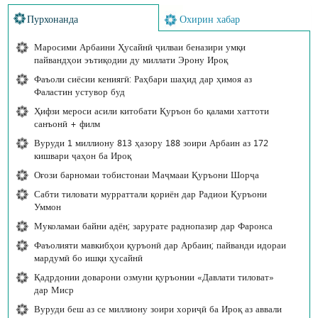
Пурхонанда
Охирин хабар
Маросими Арбаини Ҳусайнӣ ҷилваи беназири умқи
пайвандҳои эътиқодии ду миллати Эрону Ироқ
Фаъоли сиёсии кениягӣ: Раҳбари шаҳид дар ҳимоя аз
Фаластин устувор буд
Ҳифзи мероси асили китобати Қуръон бо қалами хаттоти
санъонӣ + филм
Вуруди 1 миллиону 813 ҳазору 188 зоири Арбаин аз 172
кишвари ҷаҳон ба Ироқ
Оғози барномаи тобистонаи Маҷмааи Қуръони Шорҷа
Сабти тиловати мурраттали қориён дар Радиои Қуръони
Уммон
Муколамаи байни адён; зарурате раднопазир дар Фаронса
Фаъолияти мавкибҳои қуръонӣ дар Арбаин; пайванди идораи
мардумӣ бо ишқи ҳусайнӣ
Қадрдонии доварони озмуни қуръонии «Давлати тиловат»
дар Миср
Вуруди беш аз се миллиону зоири хориҷӣ ба Ироқ аз аввали