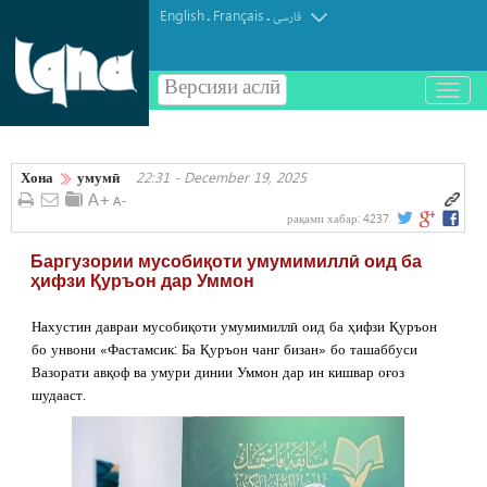
English
Français
.
.
فارسی
Версияи аслӣ
باز
و
بسته
کردن
Хона
умумӣ
22:31 - December 19, 2025
منو
рақами хабар:
4237
Баргузории мусобиқоти умумимиллӣ оид ба
ҳифзи Қуръон дар Уммон
Нахустин давраи мусобиқоти умумимиллӣ оид ба ҳифзи Қуръон
бо унвони «Фастамсик: Ба Қуръон чанг бизан» бо ташаббуси
Вазорати авқоф ва умури динии Уммон дар ин кишвар оғоз
шудааст.