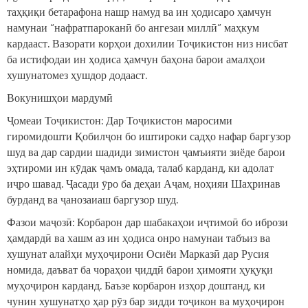
таҳқиқи бетарафона нашр намуд ва ин ҳодисаро ҳамчун
намунаи “нафратпароканӣ бо ангезаи миллӣ” маҳкум
кардааст. Вазорати корҳои дохилии Тоҷикистон низ нисбат
ба истифодаи ин ҳодиса ҳамчун баҳона барои амалҳои
хушунатомез ҳушдор додааст.
Вокунишҳои мардумӣ
Ҷомеаи Тоҷикистон: Дар Тоҷикистон маросими
гиромидошти Қобилҷон бо иштироки садҳо нафар баргузор
шуд ва дар сардии шадиди зимистон ҷамъияти зиёде барои
эҳтироми ин кӯдак ҷамъ омада, талаб карданд, ки адолат
иҷро шавад. Ҷасади ӯро ба деҳаи Аҷам, ноҳияи Шаҳринав
бурданд ва ҷанозаиаш баргузор шуд.
Фазои маҷозӣ: Корбарон дар шабакаҳои иҷтимоӣ бо ибрози
ҳамдардӣ ва хашм аз ин ҳодиса онро намунаи табъиз ва
хушунат алайҳи муҳоҷирони Осиёи Марказӣ дар Русия
номида, даъват ба чораҳои ҷиддӣ барои ҳимояти ҳуқуқи
муҳоҷирон карданд. Баъзе корбарон изҳор доштанд, ки
чунин хушунатҳо ҳар рӯз бар зидди тоҷикон ва муҳоҷирон