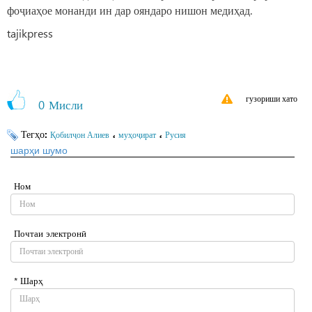
фоҷиаҳое монанди ин дар ояндаро нишон медиҳад.
tajikpress
гузориши хато
0
Мисли
Тегҳо:
،
،
Қобилҷон Алиев
муҳоҷират
Русия
шарҳи шумо
Ном
Почтаи электронӣ
* Шарҳ