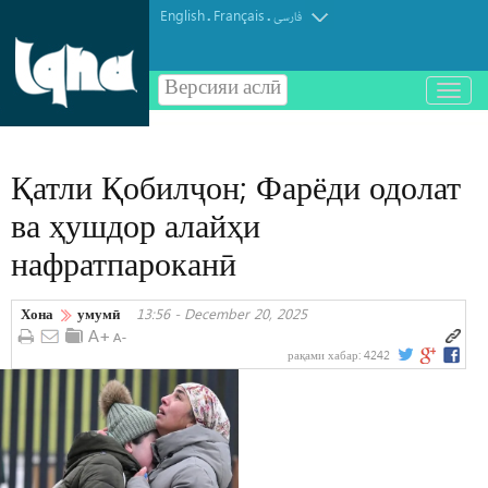
English
Français
.
.
فارسی
Версияи аслӣ
باز
و
بسته
کردن
Қатли Қобилҷон; Фарёди одолат
منو
ва ҳушдор алайҳи
нафратпароканӣ
Хона
умумӣ
13:56 - December 20, 2025
рақами хабар:
4242