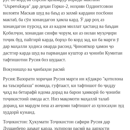
“Uspenskaya” дар деҳаи Горки-2, ноҳияи Оддинтсовои
вилояти Маскав шуд ва баъд аз захмӣ кардани посбони
мактаб, ба сӯи хонандагон ҳамла кард. Ӯ дар роҳ аз
хонандагон пурсид, ки аз кадом миллат ҳастанд ва баъдан
Қобилҷон, хонандаи синфи чорум, ки аз оилаи муҳоҷири
тоҷик буд, пайгирӣ карда, борҳо бо корд зад, ки ба марги ӯ
дар маҳалли ҳодиса оварда расонд. Ҷинояткор ҳамон ҷо
дастгир карда шуд ва парвандаи куштор аз ҷониби Кумитаи
тафтишотии Русия боз шудааст.
Вокунишҳо ва ҷанбаҳои расмӣ
Русия: Вазорати хориҷаи Русия марги ин кӯдакро “қотилона
ва таъсирбахш” номида, гуфтааст, ки тафтишот бо ҷидду
ҷаҳд ва бетарафӣ идома дорад ва барои ҳамкорӣ бо ҷониби
тоҷикистонӣ омода аст. Низ мақомоти маҳаллӣ талаб
доранд, ки мардум пеш аз анҷоми тафтишот аз хулосаҳои зуд
худдорӣ кунанд.
Тоҷикистон: Ҳукумати Тоҷикистон сафири Русия дар
Душанберо даъват карда, эътирози расмӣ ва дархости