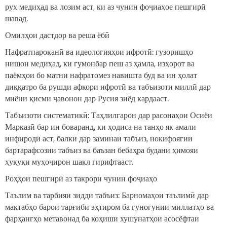
рух медиҳад ва лозим аст, ки аз чунин фоҷиаҳое пешгирӣ
шавад.
Омилҳои дастдор ва реша ёбӣ
Нафратпароканӣ ва идеологияҳои ифротӣ: гузоришҳо
нишон медиҳад, ки гумонбар пеш аз ҳамла, изҳорот ва
паёмҳои бо матни нафратомез навишта буд ва ин ҳолат
диққатро ба рушди афкори ифротӣ ва табъизоти миллӣ дар
миёни қисми ҷавонон дар Русия зиёд кардааст.
Табъизоти систематикӣ: Таҳлилгарон дар расонаҳои Осиёи
Марказӣ бар ин боваранд, ки ҳодиса на танҳо як амали
инфиродӣ аст, балки дар заминаи табъиз, нокифоягии
бартарафсозии табъиз ва баъзан бебаҳра будани ҳимояи
ҳуқуқи муҳоҷирон шакл гирифтааст.
Роҳҳои пешгирӣ аз такрори чунин фоҷиаҳо
Таълим ва тарбияи зидди табъиз: Барномаҳои таълимӣ дар
мактабҳо барои тарғиби эҳтиром ба гуногунии миллатҳо ва
фарҳангҳо метавонад ба коҳиши хушунатҳои асосёфтаи