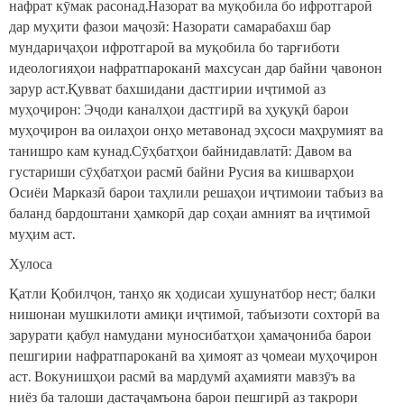
нафрат кӯмак расонад.Назорат ва муқобила бо ифротгароӣ
дар муҳити фазои маҷозӣ: Назорати самарабахш бар
мундариҷаҳои ифротгароӣ ва муқобила бо тарғиботи
идеологияҳои нафратпароканӣ махсусан дар байни ҷавонон
зарур аст.Қувват бахшидани дастгирии иҷтимоӣ аз
муҳоҷирон: Эҷоди каналҳои дастгирӣ ва ҳуқуқӣ барои
муҳоҷирон ва оилаҳои онҳо метавонад эҳсоси маҳрумият ва
танишро кам кунад.Сӯҳбатҳои байнидавлатӣ: Давом ва
густариши сӯҳбатҳои расмӣ байни Русия ва кишварҳои
Осиёи Марказӣ барои таҳлили решаҳои иҷтимоии табъиз ва
баланд бардоштани ҳамкорӣ дар соҳаи амният ва иҷтимоӣ
муҳим аст.
Хулоса
Қатли Қобилҷон, танҳо як ҳодисаи хушунатбор нест; балки
нишонаи мушкилоти амиқи иҷтимоӣ, табъизоти сохторӣ ва
зарурати қабул намудани муносибатҳои ҳамаҷониба барои
пешгирии нафратпароканӣ ва ҳимоят аз ҷомеаи муҳоҷирон
аст. Вокунишҳои расмӣ ва мардумӣ аҳамияти мавзӯъ ва
ниёз ба талоши дастаҷамъона барои пешгирӣ аз такрори