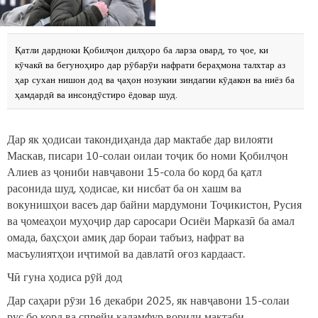
Қатли дардноки Қобилҷон дилҳоро ба ларза овард, то ҷое, ки
кӯчакӣ ва бегуноҳиро дар рӯбарӯи нафрати бераҳмона талхтар аз
ҳар сухан нишон дод ва ҷаҳон нозукии зиндагии кӯдакон ва ниёз ба
ҳамдардӣ ва инсондӯстиро ёдовар шуд.
Дар як ҳодисаи такондиҳанда дар мактабе дар вилояти
Маскав, писари 10-солаи оилаи тоҷик бо номи Қобилҷон
Алиев аз ҷониби навҷавони 15-сола бо корд ба қатл
расонида шуд, ҳодисае, ки нисбат ба он хашм ва
вокунишҳои васеъ дар байни мардумони Тоҷикистон, Русия
ва ҷомеаҳои муҳоҷир дар саросари Осиёи Марказӣ ба амал
омада, баҳсҳои амиқ дар бораи табъиз, нафрат ва
масъулиятҳои иҷтимоӣ ва давлатӣ оғоз кардааст.
Чӣ гуна ҳодиса рӯй дод
Дар саҳари рӯзи 16 декабри 2025, як навҷавони 15-солаи
рус бо корд ва спрейи қаламфур вориди мактаби