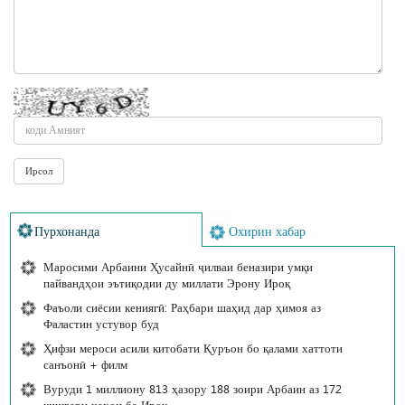
Пурхонанда
Охирин хабар
Маросими Арбаини Ҳусайнӣ ҷилваи беназири умқи
пайвандҳои эътиқодии ду миллати Эрону Ироқ
Фаъоли сиёсии кениягӣ: Раҳбари шаҳид дар ҳимоя аз
Фаластин устувор буд
Ҳифзи мероси асили китобати Қуръон бо қалами хаттоти
санъонӣ + филм
Вуруди 1 миллиону 813 ҳазору 188 зоири Арбаин аз 172
кишвари ҷаҳон ба Ироқ