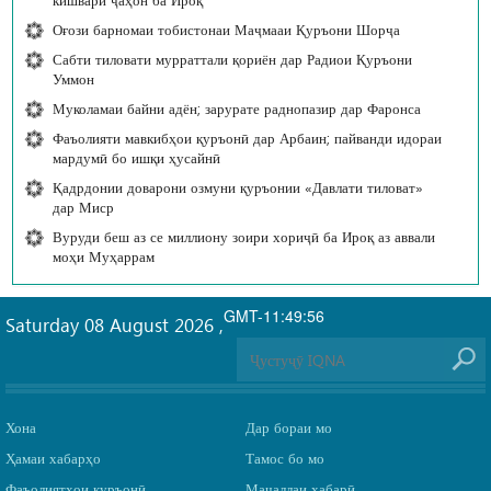
Оғози барномаи тобистонаи Маҷмааи Қуръони Шорҷа
Сабти тиловати мурраттали қориён дар Радиои Қуръони
Уммон
Муколамаи байни адён; зарурате раднопазир дар Фаронса
Фаъолияти мавкибҳои қуръонӣ дар Арбаин; пайванди идораи
мардумӣ бо ишқи ҳусайнӣ
Қадрдонии доварони озмуни қуръонии «Давлати тиловат»
дар Миср
Вуруди беш аз се миллиону зоири хориҷӣ ба Ироқ аз аввали
моҳи Муҳаррам
GMT-11:49:56
Saturday 08 August 2026
,
Хона
Дар бораи мо
Ҳамаи хабарҳо
Тамос бо мо
Фаъолиятҳои қуръонӣ
Маҷаллаи хабарӣ