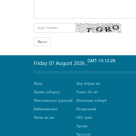
GMT-13:12:28
Friday 07 August 2026
,
Хона
Дар бораи мо
Ҳамаи хабарҳо
Тамос бо мо
Фаъолиятҳои қуръонӣ
Маҷаллаи хабарӣ
Байналмиллал
Назарсанҷӣ
Филм ва акс
Обу ҳаво
Архив
Ҷустуҷӯ