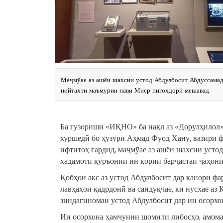
Маҷмӯае аз ашёи шахсии устод Абдулбосит Абдуссамад,
пойтахти маъмурии нави Миср нигоҳдорӣ мешавад.
Ба гузориши «ИҚНО» ба нақл аз «Дорулҳилол»
хуршедӣ бо ҳузури Аҳмад Фуод Ҳану, вазири ф
ифтитоҳ гардид, маҷмӯае аз ашёи шахсии усто
хадамоти қуръонии ин қории барҷастаи ҷаҳони
Қобҳои акс аз устод Абдулбосит дар канори фарз
лавҳаҳои қадрдонӣ ва сандуқчае, ки нусхае аз 
зиндагиномаи устод Абдулбосит дар ин осорхо
Ин осорхона ҳамчунин шомили либосҳо, амома