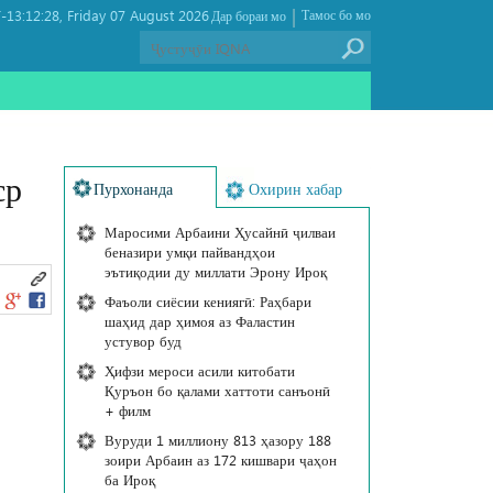
|
13:12:28
Friday 07 August 2026 ,
Тамос бо мо
Дар бораи мо
ср
Пурхонанда
Охирин хабар
Маросими Арбаини Ҳусайнӣ ҷилваи
беназири умқи пайвандҳои
эътиқодии ду миллати Эрону Ироқ
Фаъоли сиёсии кениягӣ: Раҳбари
шаҳид дар ҳимоя аз Фаластин
устувор буд
Ҳифзи мероси асили китобати
Қуръон бо қалами хаттоти санъонӣ
+ филм
Вуруди 1 миллиону 813 ҳазору 188
зоири Арбаин аз 172 кишвари ҷаҳон
ба Ироқ