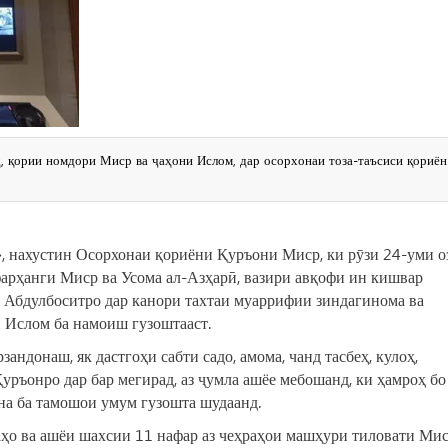
 қории номдори Миср ва ҷаҳони Ислом, дар осорхонаи тоза-таъсиси қориён
, нахустин Осорхонаи қориёни Қуръони Миср, ки рӯзи 24-уми о
арҳанги Миср ва Усома ал-Азҳарӣ, вазири авқофи ин кишвар
д Абдулбоситро дар канори тахтаи муаррифии зиндагинома ва
 Ислом ба намоиш гузоштааст.
андонаш, як дастгоҳи сабти садо, амома, чанд тасбеҳ, кулоҳ,
Қуръонро дар бар мегирад, аз ҷумла ашёе мебошанд, ки ҳамроҳ бо
на ба тамошои умум гузошта шудаанд.
ҳо ва ашёи шахсии 11 нафар аз чеҳраҳои машҳури тиловати Ми