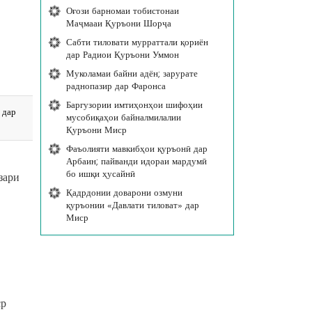
Оғози барномаи тобистонаи
Маҷмааи Қуръони Шорҷа
Сабти тиловати мурраттали қориён
дар Радиои Қуръони Уммон
Муколамаи байни адён; зарурате
раднопазир дар Фаронса
Баргузории имтиҳонҳои шифоҳии
 дар
мусобиқаҳои байналмилалии
Қуръони Миср
Фаъолияти мавкибҳои қуръонӣ дар
Арбаин; пайванди идораи мардумӣ
бо ишқи ҳусайнӣ
зари
Қадрдонии доварони озмуни
қуръонии «Давлати тиловат» дар
Миср
ср