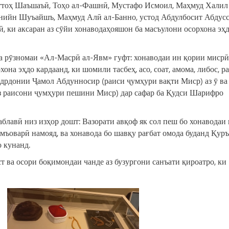
аттоҳ Шаъшаъӣ, Тоҳо ал-Фашнӣ, Мустафо Исмоил, Маҳмуд Халил 
ийн Шуъайшъ, Маҳмуд Алӣ ал-Банно, устод Абдулбосит Абдусс
 ки аксаран аз сӯйи хонаводаҳояшон ба масъулони осорхона эҳ
а рӯзномаи «Ал-Масрӣ ал-Явм» гуфт: хонаводаи ин қории мисрӣ
она эҳдо кардаанд, ки шомили тасбеҳ, асо, соат, амома, либос, р
адрдонии Ҷамол Абдунносир (раиси ҷумҳури вақти Миср) аз ӯ ва
з раисони ҷумҳури пешини Миср) дар сафар ба Қудси Шарифро
лавӣ низ изҳор дошт: Вазорати авқоф як сол пеш бо хонаводаи
амъоварӣ намояд, ва хонавода бо шавқу рағбат омода буданд Қуръ
о кунанд.
ст ва осори боқимондаи чанде аз бузургони санъати қироатро, ки