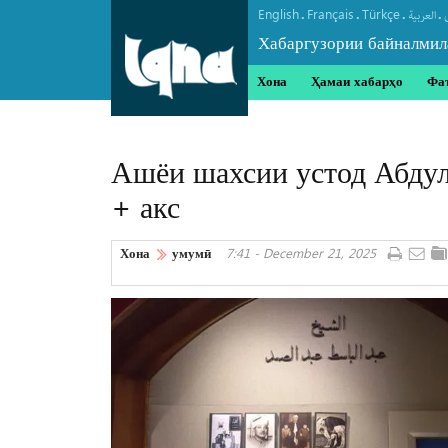
English
Français
Türkçe
.
.
.
.
العربیة
Хабаргузории байналмил
Хона
Ҳамаи хабарҳо
Фа
Ашёи шахсии устод Абдул
+ акс
Хона
умумӣ
7:41 - December 21, 2025