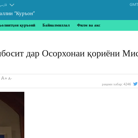
GMT-
فارسی
аллии “Куръон”
ъолиятҳои қуръонӣ
Байналмиллал
Филм ва акс
босит дар Осорхонаи қориёни Ми
рақами хабар:
4246