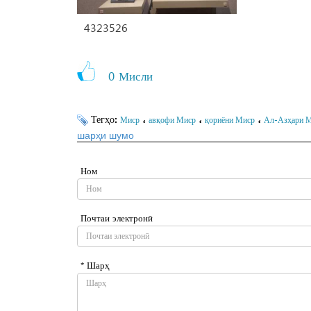
4323526
0
Мисли
Тегҳо:
،
،
،
Миср
авқофи Миср
қориёни Миср
Ал-Азҳари 
шарҳи шумо
Ном
Почтаи электронӣ
* Шарҳ