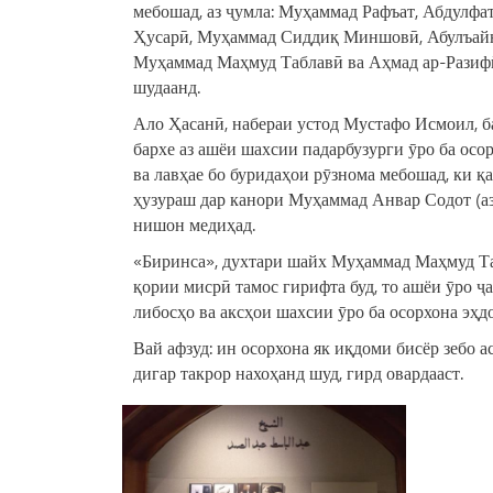
мебошад, аз ҷумла: Муҳаммад Рафъат, Абдулф
Ҳусарӣ, Муҳаммад Сиддиқ Миншовӣ, Абулъайн
Муҳаммад Маҳмуд Таблавӣ ва Аҳмад ар-Разифӣ,
шудаанд.
Ало Ҳасанӣ, набераи устод Мустафо Исмоил, б
бархе аз ашёи шахсии падарбузурги ӯро ба осорх
ва лавҳае бо буридаҳои рӯзнома мебошад, ки қ
ҳузураш дар канори Муҳаммад Анвар Содот (а
нишон медиҳад.
«Биринса», духтари шайх Муҳаммад Маҳмуд Таб
қории мисрӣ тамос гирифта буд, то ашёи ӯро ҷ
либосҳо ва аксҳои шахсии ӯро ба осорхона эҳд
Вай афзуд: ин осорхона як иқдоми бисёр зебо а
дигар такрор нахоҳанд шуд, гирд овардааст.