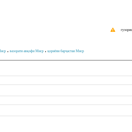
гузори
،
،
Миср
вазорати авқофи Миср
қориёни барҷастаи Миср