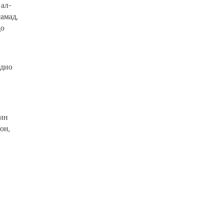
ал-
амад,
до
адио
 ин
он,