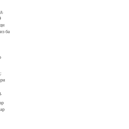
д.
9
уди
из ба
р
:
ори
.
ар
гар