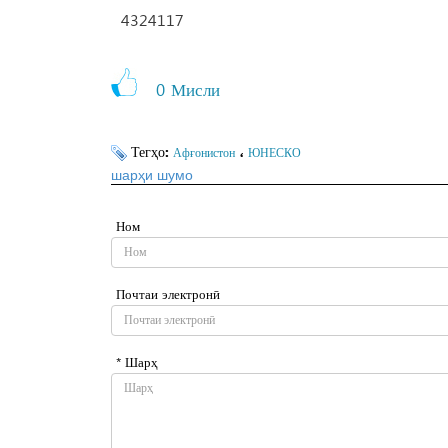
4324117
0
Мисли
Тегҳо:
،
Афғонистон
ЮНЕСКО
шарҳи шумо
Ном
Почтаи электронӣ
* Шарҳ