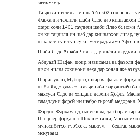
меноманд.
Таърихи таҷлил аз ин шаб ба 502 сол пеш аз ме
Фарҳанги таҷлили шаби Ялдо дар кишварҳои Эро
озари соли 1401 таҷлили шаби Ялдо ба номи 
он ки таҷлили ин шаб дар кишварҳои дигар, чу
шаклҳои гуногун сурат мегирад, аммо Афғонис
Шаби Ялдо ё шаби Чилла дар миёни мардуми в
Абдуалӣ Шафақ, шоир, нависанда ва фаъоли фа
шаби Чилла сокинони деҳа дар хонаи яке аз бу
Шарифуллоҳ Мубориз, шоир ва фаъоли фарҳангӣ
шаби Ялдо ҳамасола аз ҷониби фарҳангиён ба 
махсуси Ялдо ва хондани девони Ҳофиз, Масна
тамаддуни форсӣ ин шабро гиромӣ медоранд. 
Фардин Фарҳаманд, нависанда, дар бораи тарз
Панҷшер фарҳанги Шоҳномахонӣ, Маснавихонӣ,
муносибатҳо, гурӯҳе аз мардум — бештар мар
мекунанд.