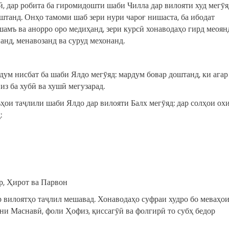
 дар робита ба гиромидошти шаби Чилла дар вилояти худ мегӯя
штанд. Онҳо тамоми шаб зери нури чароғ нишаста, ба ибодат
амъ ва анорро оро медиҳанд, зери курсӣ хонаводаҳо гирд меоян
нд, менавозанд ва суруд мехонанд.
дум нисбат ба шаби Ялдо мегӯяд: мардум бовар доштанд, ки агар
из ба хубӣ ва хушӣ мегузарад.
ҳои таҷлили шаби Ялдо дар вилояти Балх мегӯяд: дар солҳои ох
:
р, Ҳирот ва Парвон
 вилоятҳо таҷлил мешавад. Хонаводаҳо суфраи худро бо меваҳо
ни Маснавӣ, фоли Ҳофиз, қиссагӯӣ ва фолгирӣ то субҳ бедор