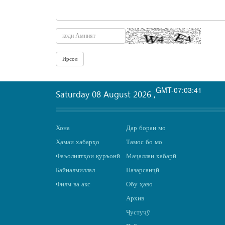
GMT-07:03:41
Saturday 08 August 2026
,
Хона
Дар бораи мо
Ҳамаи хабарҳо
Тамос бо мо
Фаъолиятҳои қуръонӣ
Маҷаллаи хабарӣ
Байналмиллал
Назарсанҷӣ
Филм ва акс
Обу ҳаво
Архив
Ҷустуҷӯ