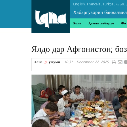
English
Français
Türkçe
.
.
.
.
العربیة
Хабаргузории байналмил
Хона
Ҳамаи хабарҳо
Фа
Ялдо дар Афғонистон; бо
Хона
умумӣ
10:31 - December 22, 2025