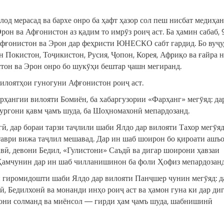
лод мерасад ва бархе онро ба ҳафт ҳазор сол пеш нисбат медиҳан
н ва Афғонистон аз қадим то имрӯз роиҷ аст. Ба ҳамин сабаб, 
Афғонистон ва Эрон дар феҳристи ЮНЕСКО сабт гардид. Бо вуҷ
н Покистон, Тоҷикистон, Русия, Ҷопон, Корея, Африқо ва ғайра н
тон ва Эрон онро бо шукӯҳи бештар ҷашн мегиранд.
илоятҳои гуногуни Афғонистон роиҷ аст.
рҳангии вилояти Бомиён, ба хабаргузории «Фарҳанг» мегӯяд: да
зургони қавм ҷамъ шуда, ба Шоҳномахонӣ мепардозанд.
, дар бораи тарзи таҷлили шаби Ялдо дар вилояти Тахор мегӯяд
таври вижа таҷлил мешавад. Дар ин шаб шоирон бо қироати ашъ
вӣ, девони Бедил, «Гулистони» Саъдӣ ва дигар шоирони ҳавзаи
Ҳамчунин дар ин шаб чилланишинон ба фоли Ҳофиз мепардозанд
и гиромидошти шаби Ялдо дар вилояти Панҷшер чунин мегӯяд: д
 Бедилхонӣ ва монанди инҳо роиҷ аст ва ҳамон гуна ки дар ди
дони солманд ва миёнсол — гирди ҳам ҷамъ шуда, шабнишинӣ