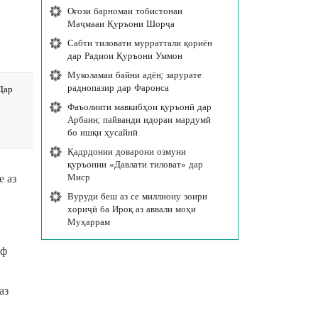
Оғози барномаи тобистонаи
Маҷмааи Қуръони Шорҷа
Сабти тиловати мурраттали қориён
дар Радиои Қуръони Уммон
Муколамаи байни адён; зарурате
раднопазир дар Фаронса
Дар
Фаъолияти мавкибҳои қуръонӣ дар
Арбаин; пайванди идораи мардумӣ
бо ишқи ҳусайнӣ
Қадрдонии доварони озмуни
қуръонии «Давлати тиловат» дар
Миср
е аз
Вуруди беш аз се миллиону зоири
хориҷӣ ба Ироқ аз аввали моҳи
Муҳаррам
уф
аз