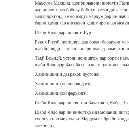
Маъсума Маҳшид, шоири ҷавони вилояти Ғазнӣ,
дар вилояти мо бобову бибиҳо расми дигаре до
мепардохтанд; аммо имрӯз мардум дар ин шаб ш
барои ҳамдигар қиссаҳои қадимиро нақл мекуна
Шаби Ялдо дар вилояти Ғур
Руқия Ризоӣ, донишҷӯ, дар бораи боварҳои мар
шаб бо шодӣ ва некӣ сипарӣ шавад, зимистон н
Тақӣ Воҳидӣ, устоди донишгоҳ, дар бораи навъ
шаби Ялдо дар Балх ба се шакл таҷлил мешавад
Ҳамнишинии давраҳои дӯстона;
Ҳамнишиниҳои хонаводагӣ;
Ҳамнишиниҳои фарҳангӣ.
Шаби Ялдо дар вилоятҳои Бадахшон, Кобул, Ғу
Шаби Ялдо дар ин вилоятҳо низ монанди дигар
гуногун оро медиҳанд. Мардум шабро бо хонда
мемонанд.