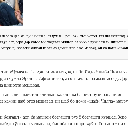
амасола дар чандин кишвар, аз ҷумла Эрон ва Афғонистон, таҷлил мешавад. 
ур аст, зеро дар баъзе минтақаҳои кишвар ба чиҳил рӯзи аввали зимистон
 мегӯянд. Азбаски чиллаи калон аз ҳамин шаб оғоз меёбад, он ба номи «шаби
тии «Ҷомеа ва фарҳанги миллатҳо», шаби Ялдо ё шаби Чилла як
, аз ҷумла Эрон ва Афғонистон, аз он таҷлил ба амал меояд. Дар
а шинохта мешавад.
и аввали зимистон «чиллаи калон» ва ба бист рӯзи баъдии он
 аз ҳамин шаб оғоз мешавад, ин шаб бо номи «шаби Чилла» маър
бозгашт» аст, ба маънои бозгашти рӯз ё бозгашти хуршед. Зеро 
 шабҳо кӯтоҳтар мешаванд, бинобар ин онро «рӯзи бозгашт» низ