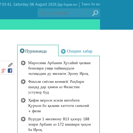
|
:03:41
Saturday 08 August 2026 ,
Тамос бо мо
Дар бораи мо
Пурхонанда
Охирин хабар
Маросими Арбаини Ҳусайнӣ ҷилваи
беназири умқи пайвандҳои
эътиқодии ду миллати Эрону Ироқ
Фаъоли сиёсии кениягӣ: Раҳбари
шаҳид дар ҳимоя аз Фаластин
устувор буд
Ҳифзи мероси асили китобати
Қуръон бо қалами хаттоти санъонӣ
+ филм
Вуруди 1 миллиону 813 ҳазору 188
зоири Арбаин аз 172 кишвари ҷаҳон
ба Ироқ