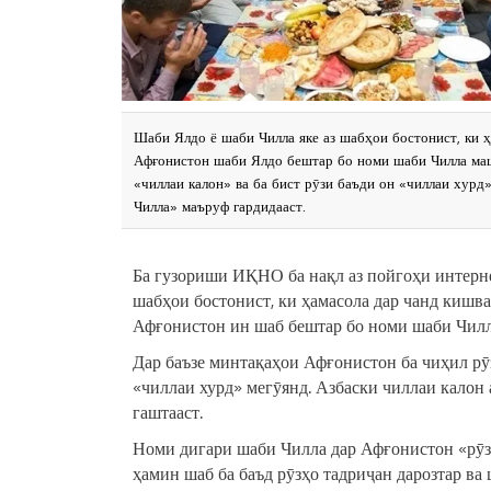
Шаби Ялдо ё шаби Чилла яке аз шабҳои бостонист, ки ҳ
Афғонистон шаби Ялдо бештар бо номи шаби Чилла машҳ
«чиллаи калон» ва ба бист рӯзи баъди он «чиллаи хурд»
Чилла» маъруф гардидааст.
Ба гузориши ИҚНО ба нақл аз пойгоҳи интерне
шабҳои бостонист, ки ҳамасола дар чанд кишвар
Афғонистон ин шаб бештар бо номи шаби Чилл
Дар баъзе минтақаҳои Афғонистон ба чиҳил рӯз
«чиллаи хурд» мегӯянд. Азбаски чиллаи калон
гаштааст.
Номи дигари шаби Чилла дар Афғонистон «рӯзи 
ҳамин шаб ба баъд рӯзҳо тадриҷан дарозтар ва