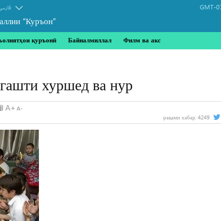
GMT-07
فارسی
аллии “Куръон”
ъолиятҳои қуръонӣ
Байналмиллал
Филм ва акс
згашти хуршед ва нур
рақами хабар:
4249