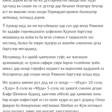
ҳастанд ва саҳми ин се духтар дар биҳишт бештару беҳтар
аст ва мақоми онҳо назди Парвардигорамон баландтар
мебошад, эътиқод дорем.
Ӯ ёдовар шуд, ки ин мусобиқаҳо ҳар сол дар моҳи Рамазон
бо ҳадафи гиромидошти ҳофизони Қуръон баргузор
мешаванд ва вобаста ба ягон созмон ё ташкилоти хос
нестанд, балки ба таври худҷӯш аз ҷониби сокинони деҳа
баргузор мегарданд.
Муҳаммад Ал-арабӣ ҳамчунин гуфт, ки ҷоизаҳои
арзишманде, аз ҷумла сафари умра барои ғолибони ҷойи
аввал, дар назар гирифта шудааст ва маросими қадрдонӣ аз
беҳтаринҳо дар охири моҳи Рамазон баргузор хоҳад шуд.
Ин ҳодиса замоне рух дод, ки се хоҳар — «Иҳдо» 10-сола,
«Ҳудо» 8-сола ва «Муда» 5-сола, ки ҳамагӣ сокини деҳаи
Кафр Шинвон буданд, ҳангоми оббозӣ дар ҳаммоми хона
бар асари нафасгирӣ аз газ ҷони худро аз даст доданд. Онҳо
фавран ба беморхонаи омӯзишии Шибин ал-Кум интиқол
дода шуданд, аммо дар ниҳоят даргузаштанд.