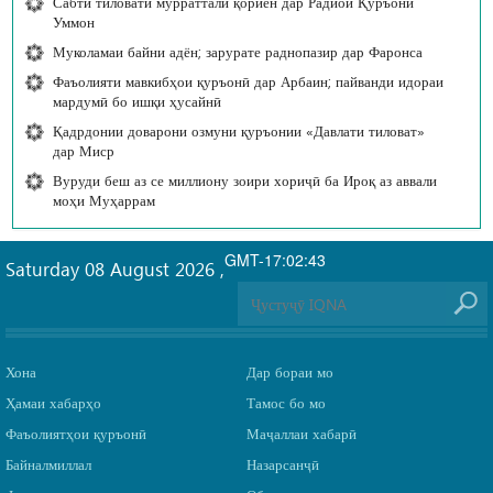
Сабти тиловати мурраттали қориён дар Радиои Қуръони
Уммон
Муколамаи байни адён; зарурате раднопазир дар Фаронса
Фаъолияти мавкибҳои қуръонӣ дар Арбаин; пайванди идораи
мардумӣ бо ишқи ҳусайнӣ
Қадрдонии доварони озмуни қуръонии «Давлати тиловат»
дар Миср
Вуруди беш аз се миллиону зоири хориҷӣ ба Ироқ аз аввали
моҳи Муҳаррам
GMT-17:02:43
Saturday 08 August 2026
,
Хона
Дар бораи мо
Ҳамаи хабарҳо
Тамос бо мо
Фаъолиятҳои қуръонӣ
Маҷаллаи хабарӣ
Байналмиллал
Назарсанҷӣ