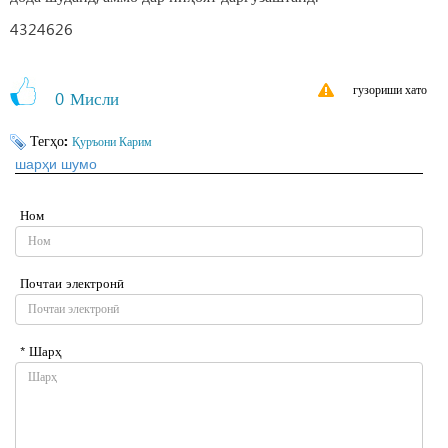
4324626
гузориши хато
0
Мисли
Тегҳо:
Қуръони Карим
шарҳи шумо
Ном
Почтаи электронӣ
* Шарҳ