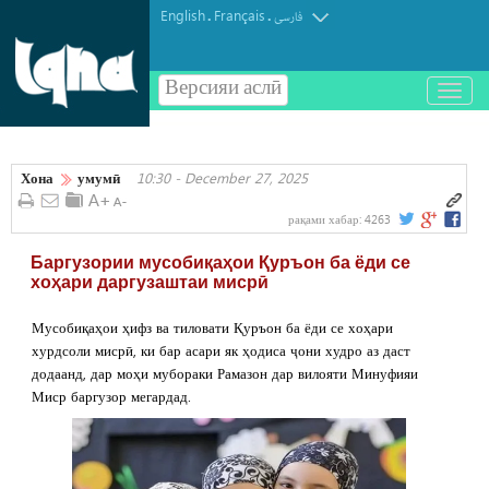
English
Français
.
.
فارسی
Версияи аслӣ
باز
و
بسته
کردن
Хона
умумӣ
10:30 - December 27, 2025
منو
рақами хабар:
4263
Баргузории мусобиқаҳои Қуръон ба ёди се
хоҳари даргузаштаи мисрӣ
Мусобиқаҳои ҳифз ва тиловати Қуръон ба ёди се хоҳари
хурдсоли мисрӣ, ки бар асари як ҳодиса ҷони худро аз даст
додаанд, дар моҳи мубораки Рамазон дар вилояти Минуфияи
Миср баргузор мегардад.