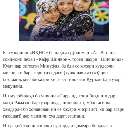
Ба гузориши «ИҚНО» ба нақл аз рӯзномаи «Ал-Ватан»,
сокинони деҳаи «Кафр Шинвон», тобеи шаҳри «Шибин ал-
Кум» дар вилояти Минуфия, ба ёди се хоҳари хурдсоли
мисрӣ, ки бар асари газзадагӣ (хушкшавӣ аз газ) ҷон
бохтаанд, мусобиқаҳои ҳифз ва тиловати Қуръон баргузор
мекунанд.
Ин мусобиқаҳо бо унвони «Паррандагони биҳишт» дар
моҳи Рамазон баргузор шуда, нишонаи ҳамбастагӣ ва
ҳамдардӣ бо хонаводаи ин се хоҳари мисрӣ аст, ки бар асари
газзадагӣ дар манзили худ даргузаштанд.
Ин рақобатҳо иштироки густардаи ҷомеаро бо ҳадафи