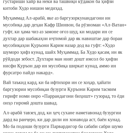
густариши хайр ва некӣ ва ташвиқи кӯдакон ба ҳифзи
китоби Худо нишон медиҳад.
Муҳаммад Ал-арабӣ, яке аз баргузоркунандагони ин
мусобиқа дар деҳаи Кафр Шинвон, ба рӯзномаи «Ал-Ватан»
гуфт, ки ҳама чиз аз замоне оғоз шуд, ки модари ин се
духтар дар шабакаҳои иҷтимоӣ дар як навиштае дар бораи
мусобиқаҳои Қуръони Карим назар дод ва гуфт: «Худо
шуморо ҳифз кунад, шайх Муҳаммад. Ба Худо қасам, ин як
рӯйдоди зебост. Духтари ман ният дошт имсол бо ҳифзи
нисфи Қуръон дар ин мусобиқа ширкат кунад, аммо ин
фурсатро пайдо накард».
Вай таъкид кард, ки ба ифтихори ин се хоҳар, ҳайати
баргузории мусобиқаи бузурги Қуръони Карим тасмим
гирифт номи онро «Паррандагони биҳишт» гузорад, то ёди
онҳо гиромӣ дошта шавад.
Ал-арабӣ тавзеҳ дод, ки ҳеҷ сухане наметавонад бузургии
дард ва ранҷеро, ки дар дили ин хонавода аст, баён кунад.
Мо ба подоши бузурги Парвардигор ба сабаби сабри шумо
имон дорем ва ба он ки духтаронатон бандагони Худо