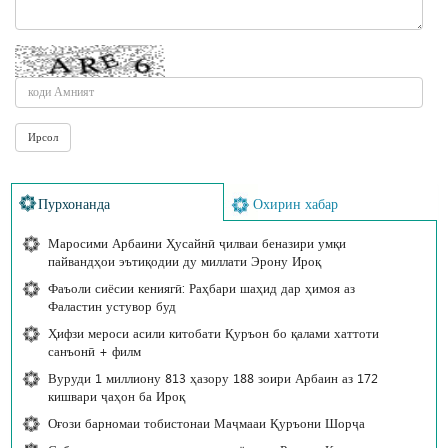
Пурхонанда
Охирин хабар
Маросими Арбаини Ҳусайнӣ ҷилваи беназири умқи
пайвандҳои эътиқодии ду миллати Эрону Ироқ
Фаъоли сиёсии кениягӣ: Раҳбари шаҳид дар ҳимоя аз
Фаластин устувор буд
Ҳифзи мероси асили китобати Қуръон бо қалами хаттоти
санъонӣ + филм
Вуруди 1 миллиону 813 ҳазору 188 зоири Арбаин аз 172
кишвари ҷаҳон ба Ироқ
Оғози барномаи тобистонаи Маҷмааи Қуръони Шорҷа