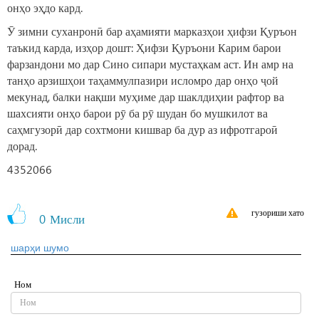
онҳо эҳдо кард.
Ӯ зимни суханронӣ бар аҳамияти марказҳои ҳифзи Қуръон
таъкид карда, изҳор дошт: Ҳифзи Қуръони Карим барои
фарзандони мо дар Сино сипари мустаҳкам аст. Ин амр на
танҳо арзишҳои таҳаммулпазири исломро дар онҳо ҷой
мекунад, балки нақши муҳиме дар шаклдиҳии рафтор ва
шахсияти онҳо барои рӯ ба рӯ шудан бо мушкилот ва
саҳмгузорӣ дар сохтмони кишвар ба дур аз ифротгароӣ
дорад.
4352066
гузориши хато
0
Мисли
шарҳи шумо
Ном