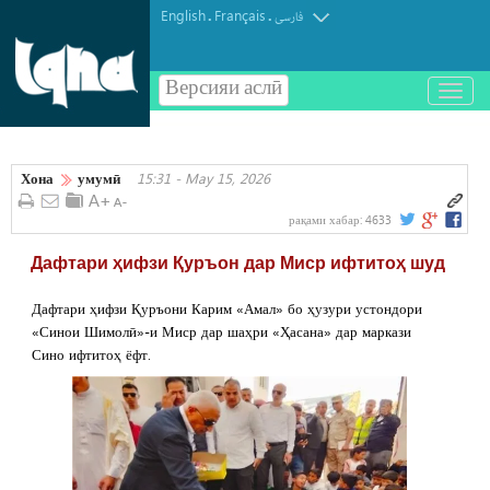
English
Français
.
.
فارسی
Версияи аслӣ
باز
و
بسته
کردن
Хона
умумӣ
15:31 - May 15, 2026
منو
рақами хабар:
4633
Дафтари ҳифзи Қуръон дар Миср ифтитоҳ шуд
Дафтари ҳифзи Қуръони Карим «Амал» бо ҳузури устондори
«Синои Шимолӣ»-и Миср дар шаҳри «Ҳасана» дар маркази
Сино ифтитоҳ ёфт.