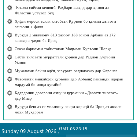
Фаъоли сиёсии кениягӣ: Раҳбари шаҳид дар ҳимоя аз
Фаластин устувор буд
Ҳифзи мероси асили китобати Қуръон бо қалами хаттоти
санъонӣ + филм
Вуруди 1 миллиону 813 ҳазору 188 зоири Арбаин аз 172
кишвари ҷаҳон ба Ироқ
Оғози барномаи тобистонаи Маҷмааи Қуръони Шорҷа
Сабти тиловати мурраттали қориён дар Радиои Қуръони
Уммон
Муколамаи байни адён; зарурате раднопазир дар Фаронса
Фаъолияти мавкибҳои қуръонӣ дар Арбаин; пайванди идораи
мардумӣ бо ишқи ҳусайнӣ
Қадрдонии доварони озмуни қуръонии «Давлати тиловат»
дар Миср
Вуруди беш аз се миллиону зоири хориҷӣ ба Ироқ аз аввали
моҳи Муҳаррам
GMT-06:33:18
Sunday 09 August 2026
,