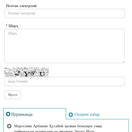
Почтаи электронӣ
* Шарҳ
Пурхонанда
Охирин хабар
Маросими Арбаини Ҳусайнӣ ҷилваи беназири умқи
пайвандҳои эътиқодии ду миллати Эрону Ироқ