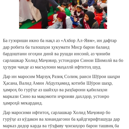
Ба гузориши икно ба нақл аз «Ахбор Ал-Явм», ин дафтар
дар робита ба талошҳои ҳукумати Миср барои баланд
бардоштани огоҳии динӣ ва рушди инсонӣ, аз ҷониби
сарлашкар Холид Маҷовир, устондори Синои Шимолӣ ва бо
ҳузури чанде аз масъулони маҳаллӣ ифтитоҳ шуд.
Дар ин маросим Марзуқ Разиқ Солим, раиси Шӯрои шаҳри
Ҳасана, Валид Амин Абдулҳамид, котиби Шӯрои шаҳр,
ҳамроҳ бо гурӯҳе аз шайхҳо ва раҳбарони қабилаҳои
маркази Сино ва мақомоти иҷроияи дахлдор, устонро
ҳамроҳӣ мекарданд.
Дар маросими ифтитоҳ, сарлашкар Холид Маҷовир бо
гурӯҳе аз кӯдакон ва хонандагони ба қайдгирифташуда дар
марказ дидор карда ва тӯҳфаву ҷоизаҳоро барои ташвиқ ба