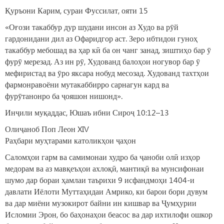
Қуръони Карим, сураи Фуссилат, ояти 15
«Оғози такаббур дур шудани инсон аз Худо ва рӯй
гардонидани дил аз Офаридгор аст. Зеро ибтидои гуноҳ
такаббур мебошад ва ҳар кӣ ба он чанг занад, зиштиҳо бар ӯ
фурӯ мерезад. Аз ин рӯ, Худованд балоҳои ногувор бар ӯ
мефиристад ва ӯро яксара нобуд месозад. Худованд тахтҳои
фармонравоёни мутакаббирро сарнагун кард ва
фурӯтанонро ба ҷояшон нишонд».
Инҷили муқаддас, Юшаъ ибни Сироҷ 10:12–13
Олиҷаноб Поп Леон XIV
Раҳбари муҳтарами католикҳои ҷаҳон
Саломҳои гарм ва самимонаи худро ба ҷаноби олӣ изҳор
медорам ва аз мавқеъҳои ахлоқӣ, мантиқӣ ва мунсифонаи
шумо дар бораи ҳамлаи таърихи 9 исфандмоҳи 1404-и
давлати Иёлоти Муттаҳидаи Амрико, ки барои бори дувум
ва дар миёни музокирот байни ин кишвар ва Ҷумҳурии
Исломии Эрон, бо баҳонаҳои беасос ва дар ихтилофи ошкор