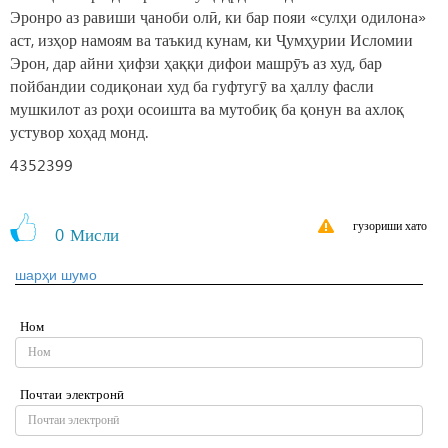
Эронро аз равиши ҷаноби олӣ, ки бар пояи «сулҳи одилона»
аст, изҳор намоям ва таъкид кунам, ки Ҷумҳурии Исломии
Эрон, дар айни ҳифзи ҳаққи дифои машрӯъ аз худ, бар
пойбандии содиқонаи худ ба гуфтугӯ ва ҳаллу фасли
мушкилот аз роҳи осоишта ва мутобиқ ба қонун ва ахлоқ
устувор хоҳад монд.
4352399
гузориши хато
0
Мисли
шарҳи шумо
Ном
Почтаи электронӣ