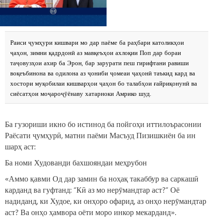
Раиси ҷумҳури кишвари мо дар паёме ба раҳбари католикҳои
ҷаҳон, зимни қадрдонӣ аз мавқеъҳои ахлоқии Поп дар бораи
таҷовузҳои ахир ба Эрон, бар зарурати пеш гирифтани равиши
воқеъбинона ва одилона аз ҷониби ҷомеаи ҷаҳонӣ таъкид кард ва
хостори муқобилаи кишварҳои ҷаҳон бо талабҳои ғайриқонунӣ ва
сиёсатҳои моҷароҷӯёнаву хатарноки Амрико шуд.
Ба гузориши икно бо истинод ба пойгоҳи иттилоърасонии
Раёсати ҷумҳурӣ, матни паёми Масъуд Пизишкиён ба ин
шарҳ аст:
Ба номи Худованди бахшояндаи меҳрубон
«Аммо қавми Од дар замин ба ноҳақ такаббур ва саркашӣ
карданд ва гуфтанд: “Кӣ аз мо нерӯмандтар аст?” Оё
надиданд, ки Худое, ки онҳоро офарид, аз онҳо нерӯмандтар
аст? Ва онҳо ҳамвора оёти моро инкор мекарданд».