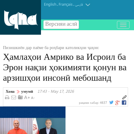
English
Français
.
.
فارسی
Версияи аслӣ
باز
و
بسته
کردن
Пизишкиён дар паёме ба роҳбари католикҳои ҷаҳон:
منو
Ҳамлаҳои Амрико ва Исроил ба
Эрон нақзи ҳокимияти қонун ва
арзишҳои инсонӣ мебошанд
Хона
умумӣ
17:43 - May 17, 2026
рақами хабар:
4637