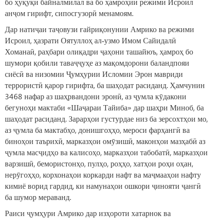
бо ҳуқуқи байналмилал ва бо ҳамроҳии режими Исроил
анҷом гирифт, сипосгузорӣ менамоям.
Дар натиҷаи таҷовузи ғайриқонунии Амрико ва режими
Исроил, ҳазрати Оятуллоҳ ал‑узмо Имом Сайидалӣ
Хоманаӣ, раҳбари олиқадри ҷаҳони ташайюъ, ҳамроҳ бо
шумори қобили таваҷҷуҳе аз мақомдорони баландпояи
сиёсӣ ва низомии Ҷумҳурии Исломии Эрон мавриди
террористӣ қарор гирифта, ба шаҳодат расиданд. Ҳамчунин
3468 нафар аз шаҳрвандони эронӣ, аз ҷумла кӯдакони
бегуноҳи мактаби «Шаҷараи Тайиба» дар шаҳри Миноб, ба
шаҳодат расиданд. Зарарҳои густурдае низ ба зерсохтҳои мо,
аз ҷумла ба мактабҳо, донишгоҳҳо, мероси фарҳангӣ ва
биноҳои таърихӣ, марказҳои омӯзишӣ, маконҳои мазҳабӣ аз
ҷумла масҷидҳо ва калисоҳо, марказҳои табобатӣ, марказҳои
варзишӣ, бемористонҳо, пулҳо, роҳҳо, хатҳои роҳи оҳан,
нерӯгоҳҳо, корхонаҳои коркарди нафт ва маҷмааҳои нафту
кимиё ворид гардид, ки намунаҳои ошкори ҷинояти ҷангӣ
ба шумор мераванд.
Раиси ҷумҳури Амрико дар изҳороти хатарнок ва