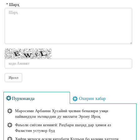
* Шарҳ
Пурхонанда
Охирин хабар
Маросими Арбаини Ҳусайнӣ ҷилваи беназири умқи
пайвандҳои эътиқодии ду миллати Эрону Ироқ
Фаъоли сиёсии кениягӣ: Раҳбари шаҳид дар ҳимоя аз
Фаластин устувор буд
Ҳифзи мероси асили китобати Қуръон бо қалами хаттоти