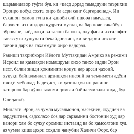
шармандавор гуфта буд, ки «қасд дорад тамаддуни таърихии
Эронро нобуд сохта, онро ба асри санг баргардонад». Ин
суханон, ҳамон гуна ки ҷаноби олӣ ишора намудаед,
бархоста аз пиндори қудрати мутлақ ва бар пояи такаббур,
зӯроварӣ, зиёдахоҳӣ ва талош барои ҳаллу фасли ихтилофот
тавассути хушунати беқайдона аст, ки виҷдони инсонӣ
тавони дарк ва таҳаммули онро надорад.
Равиши тахрибкори Иёлоти Муттаҳидаи Амрико ва режими
Исроил ва ҳамлаҳои номашруъи онҳо танҳо зидди Эрон
нест, балки зидди ҳокимияти қонун дар арсаи ҷаҳонӣ,
ҳуқуқи байналмилал, арзишҳои инсонӣ ва таълимоти адёни
илоҳӣ мебошад. Бадеҳист, ки ҳазинаҳои ин равиши
хатарнок бар дӯши тамоми ҷомеаи байналмилалӣ хоҳад буд.
Олиҷаноб,
Миллати Эрон, аз ҷумла мусалмонон, масеҳиён, яҳудиён ва
зардуштиён, садсолаҳо боз дар сарзамини бостонии худ дар
канори ҳам бо сулҳу оромиш зистаанд ва бо ҳамсоягони худ,
аз ҷумла кишварҳои соҳили ҷанубии Халиҷи Форс, бар