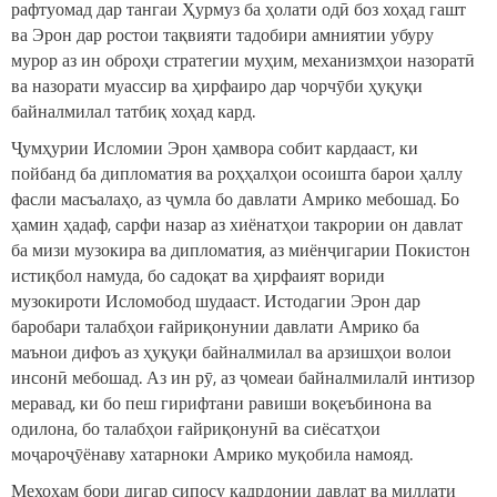
рафтуомад дар тангаи Ҳурмуз ба ҳолати одӣ боз хоҳад гашт
ва Эрон дар ростои тақвияти тадобири амниятии убуру
мурор аз ин оброҳи стратегии муҳим, механизмҳои назоратӣ
ва назорати муассир ва ҳирфаиро дар чорчӯби ҳуқуқи
байналмилал татбиқ хоҳад кард.
Ҷумҳурии Исломии Эрон ҳамвора собит кардааст, ки
пойбанд ба дипломатия ва роҳҳалҳои осоишта барои ҳаллу
фасли масъалаҳо, аз ҷумла бо давлати Амрико мебошад. Бо
ҳамин ҳадаф, сарфи назар аз хиёнатҳои такрории он давлат
ба мизи музокира ва дипломатия, аз миёнҷигарии Покистон
истиқбол намуда, бо садоқат ва ҳирфаият вориди
музокироти Исломобод шудааст. Истодагии Эрон дар
баробари талабҳои ғайриқонунии давлати Амрико ба
маънои дифоъ аз ҳуқуқи байналмилал ва арзишҳои волои
инсонӣ мебошад. Аз ин рӯ, аз ҷомеаи байналмилалӣ интизор
меравад, ки бо пеш гирифтани равиши воқеъбинона ва
одилона, бо талабҳои ғайриқонунӣ ва сиёсатҳои
моҷароҷӯёнаву хатарноки Амрико муқобила намояд.
Мехоҳам бори дигар сипосу қадрдонии давлат ва миллати