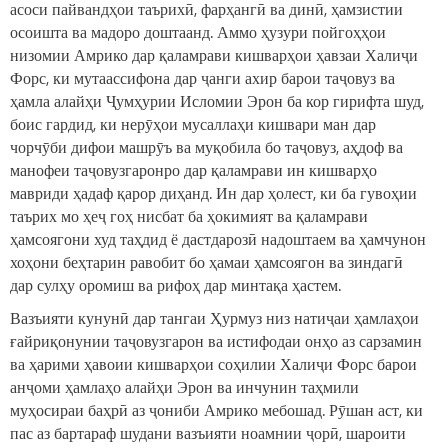
асоси пайвандҳои таърихӣ, фарҳангӣ ва динӣ, ҳамзистии
осоишта ва мадоро доштаанд. Аммо ҳузури пойгоҳҳои
низомии Амрико дар қаламрави кишварҳои ҳавзаи Халиҷи
Форс, ки мутаассифона дар ҷанги ахир барои таҷовуз ва
ҳамла алайҳи Ҷумҳурии Исломии Эрон ба кор гирифта шуд,
боис гардид, ки нерӯҳои мусаллаҳи кишвари ман дар
чорчӯби дифои машрӯъ ва муқобила бо таҷовуз, аҳдоф ва
манофеи таҷовузгаронро дар қаламрави ин кишварҳо
мавриди ҳадаф қарор диҳанд. Ин дар ҳолест, ки ба гувоҳии
таърих мо ҳеҷ гоҳ нисбат ба ҳокимият ва қаламрави
ҳамсоягони худ таҳдид ё дастдарозӣ надоштаем ва ҳамчунон
хоҳони беҳтарин равобит бо ҳамаи ҳамсоягон ва зиндагӣ
дар сулҳу оромиш ва рифоҳ дар минтақа ҳастем.
Вазъияти кунунӣ дар тангаи Ҳурмуз низ натиҷаи ҳамлаҳои
ғайриқонунии таҷовузгарон ва истифодаи онҳо аз сарзамин
ва ҳарими ҳавоии кишварҳои соҳилии Халиҷи Форс барои
анҷоми ҳамлаҳо алайҳи Эрон ва инчунин таҳмили
муҳосираи баҳрӣ аз ҷониби Амрико мебошад. Рӯшан аст, ки
пас аз бартараф шудани вазъияти ноамнии ҷорӣ, шароити