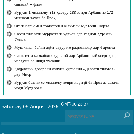
санъонӣ + филм
Вуруди 1 миллиону 813 ҳазору 188 зоири Арбаин аз 172
кишвари ҷаҳон ба Ироқ
Оғози барномаи тобистонаи Маҷмааи Қуръони Шорҷа
Сабти тиловати мурраттали қориён дар Радиои Қуръони
Уммон
Муколамаи байни адён; зарурате раднопазир дар Фаронса
Фаъолияти мавкибҳои қуръонӣ дар Арбаин; пайванди идораи
мардумӣ бо ишқи ҳусайнӣ
Қадрдонии доварони озмуни қуръонии «Давлати тиловат»
дар Миср
Вуруди беш аз се миллиону зоири хориҷӣ ба Ироқ аз аввали
моҳи Муҳаррам
GMT-06:23:37
Saturday 08 August 2026
,