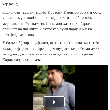
кардаанд.
Оширлоев тасмим гирифт Қуръони Каримро бо хати сулс,
ки яке аз мураккабтарин навъҳои хатти арабӣ ба шумор
меравад, китобат намояд. Ин ҳамон хатест, ки барои
ороишот ва навиштани оятҳо бар рӯйи пардаи Каъба
истифода мешавад.
Ӯ ба «Ал-Ҷазира» гуфтааст, ки интихоби ин навъи хат бо
ҳадафи офаридани асаре анҷом шудааст, ки робитаи амиқи
мардуми Доғистон ва минтақаи Қафқозро бо Қуръони
Карим таҷассум намояд.
Play