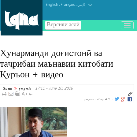
English
Français
.
.
فارسی
Версияи аслӣ
باز
و
بسته
کردن
Ҳунарманди доғистонӣ ва
منو
таҷрибаи маънавии китобати
Қуръон + видео
Хона
умумӣ
17:11 - June 10, 2026
рақами хабар:
4715