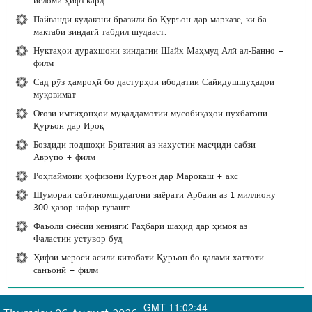
Пайванди кӯдакони бразилӣ бо Қуръон дар марказе, ки ба
мактаби зиндагӣ табдил шудааст.
Нуктаҳои дурахшони зиндагии Шайх Маҳмуд Алӣ ал-Банно +
филм
Сад рӯз ҳамроҳӣ бо дастурҳои ибодатии Сайидушшуҳадои
муқовимат
Оғози имтиҳонҳои муқаддамотии мусобиқаҳои нухбагони
Қуръон дар Ироқ
Боздиди подшоҳи Британия аз нахустин масҷиди сабзи
Аврупо + филм
Роҳпаймоии ҳофизони Қуръон дар Марокаш + акс
Шумораи сабтиномшудагони зиёрати Арбаин аз 1 миллиону
300 ҳазор нафар гузашт
Фаъоли сиёсии кениягӣ: Раҳбари шаҳид дар ҳимоя аз
Фаластин устувор буд
Ҳифзи мероси асили китобати Қуръон бо қалами хаттоти
санъонӣ + филм
GMT-11:02:44