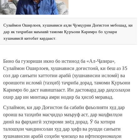
Сулаймон Оширлоев, хушнависи аҳли Ҷумҳурии Доғистон мебошад, ки
дар як таҷрибаи маънавӣ тамоми Қуръони Каримро бо ҳунари
хушнависӣ китобат кардааст.
Бино ба гузориши икно бо истинод ба «Ал-Ҷазира»,
Сулаймон Оширлоев, хушнависи доғистонӣ, ки беш аз 35
сол дар санъати хаттотии арабӣ (хушнависии исломӣ) ва
ороишоти исломӣ (тазҳиб) таҷриба дорад, тамоми Қуръони
Каримро бо даст навиштааст. Ин дастовард дар даҳсолаҳои
охир дар ин минтақа амри нодир ба ҳисоб меравад.
Сулаймон, ки дар Доғистон ба сабаби фаъолияти худ дар
ороиш ва тазҳиби масҷидҳо маъруф аст, дар маҳфилҳои
динӣ ва фарҳангӣ эҳтироми зиёд дорад. Ӯ ба хотири
талошҳои чандинсолаи худ дар ҳифз ва рушди санъати
хушнависии арабӣ соҳиби ҷоизаҳо ва ифтихорномаҳои