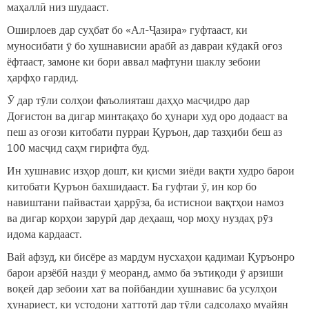
маҳаллӣ низ шудааст.
Оширлоев дар суҳбат бо «Ал-Ҷазира» гуфтааст, ки
муносибати ӯ бо хушнависии арабӣ аз давраи кӯдакӣ оғоз
ёфтааст, замоне ки бори аввал мафтуни шаклу зебоии
ҳарфҳо гардид.
Ӯ дар тӯли солҳои фаъолияташ даҳҳо масҷидро дар
Доғистон ва дигар минтақаҳо бо ҳунари худ оро додааст ва
пеш аз оғози китобати пурраи Қуръон, дар тазҳиби беш аз
100 масҷид саҳм гирифта буд.
Ин хушнавис изҳор дошт, ки қисми зиёди вақти худро барои
китобати Қуръон бахшидааст. Ба гуфтаи ӯ, ин кор бо
навиштани пайвастаи ҳаррӯза, ба истиснои вақтҳои намоз
ва дигар корҳои зарурӣ дар деҳааш, чор моҳу нуздаҳ рӯз
идома кардааст.
Вай афзуд, ки бисёре аз мардум нусхаҳои қадимаи Қуръонро
барои арзёбӣ назди ӯ меоранд, аммо ба эътиқоди ӯ арзиши
воқеӣ дар зебоии хат ва пойбандии хушнавис ба усулҳои
ҳунариест, ки устодони хаттотӣ дар тӯли садсолаҳо муайян