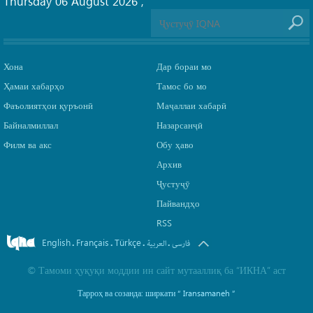
Thursday 06 August 2026
,
Хона
Дар бораи мо
Ҳамаи хабарҳо
Тамос бо мо
Фаъолиятҳои қуръонӣ
Маҷаллаи хабарӣ
Байналмиллал
Назарсанҷӣ
Филм ва акс
Обу ҳаво
Архив
Ҷустуҷӯ
Пайвандҳо
RSS
English
Français
Türkçe
.
.
.
.
فارسی
العربیة
©
Тамоми ҳуқуқи моддии ин сайт мутааллиқ ба
“ИКНА”
аст
Тарроҳ ва созанда: ширкати
“ Iransamaneh ”