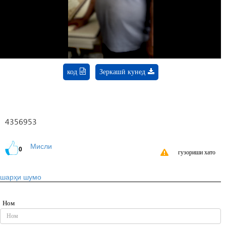
Video
код
Зеркашӣ кунед
4356953
Мисли
0
гузориши хато
шарҳи шумо
Ном