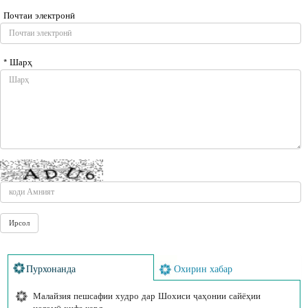
Почтаи электронӣ
* Шарҳ
Пурхонанда
Охирин хабар
Малайзия пешсафии худро дар Шохиси ҷаҳонии сайёҳии
исломӣ ҳифз кард