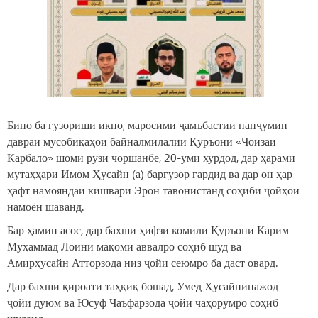
Бино ба гузориши икно, маросими ҷамъбастии панҷумин
давраи мусобиқаҳои байналмилалии Қуръони «Ҷоизаи
Карбало» шоми рӯзи чоршанбе, 20-уми хурдод, дар ҳарами
мутаҳҳари Имом Ҳусайн (а) баргузор гардид ва дар он ҳар
ҳафт намояндаи кишвари Эрон тавонистанд соҳиби ҷойҳои
намоён шаванд.
Бар ҳамин асос, дар бахши ҳифзи комили Қуръони Карим
Муҳаммад Лоини мақоми аввалро соҳиб шуд ва
Амирҳусайн Атторзода низ ҷойи сеюмро ба даст овард.
Дар бахши қироати таҳқиқ бошад, Умед Ҳусайнинажод
ҷойи дуюм ва Юсуф Ҷаъфарзода ҷойи чаҳорумро соҳиб