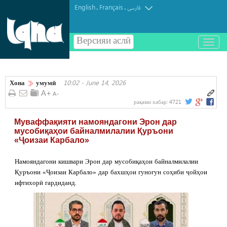
English
Français
.
.
فارسی
Версияи аслӣ
باز
و
بسته
کردن
Хона
умумӣ
10:02 - June 14, 2026
منو
рақами хабар:
4721
Муваффақияти намояндагони Эрон дар
мусобиқаҳои байналмилалии Қуръони
«Ҷоизаи Карбало»
Намояндагони кишвари Эрон дар мусобиқаҳои байналмилалии
Қуръони «Ҷоизаи Карбало» дар бахшҳои гуногун соҳиби ҷойҳои
ифтихорӣ гардиданд.