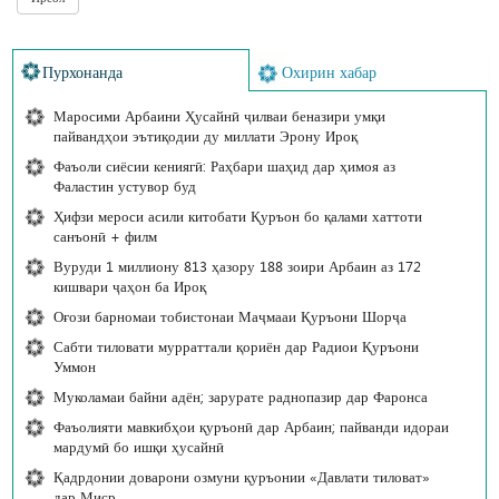
Пурхонанда
Охирин хабар
Маросими Арбаини Ҳусайнӣ ҷилваи беназири умқи
пайвандҳои эътиқодии ду миллати Эрону Ироқ
Фаъоли сиёсии кениягӣ: Раҳбари шаҳид дар ҳимоя аз
Фаластин устувор буд
Ҳифзи мероси асили китобати Қуръон бо қалами хаттоти
санъонӣ + филм
Вуруди 1 миллиону 813 ҳазору 188 зоири Арбаин аз 172
кишвари ҷаҳон ба Ироқ
Оғози барномаи тобистонаи Маҷмааи Қуръони Шорҷа
Сабти тиловати мурраттали қориён дар Радиои Қуръони
Уммон
Муколамаи байни адён; зарурате раднопазир дар Фаронса
Фаъолияти мавкибҳои қуръонӣ дар Арбаин; пайванди идораи
мардумӣ бо ишқи ҳусайнӣ
Қадрдонии доварони озмуни қуръонии «Давлати тиловат»
дар Миср