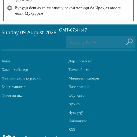
Вуруди беш аз се миллиону зоири хориҷӣ ба Ироқ аз аввали
моҳи Муҳаррам
GMT-07:41:47
Sunday 09 August 2026
,
Хона
Дар бораи мо
Ҳамаи хабарҳо
Тамос бо мо
Фаъолиятҳои қуръонӣ
Маҷаллаи хабарӣ
Байналмиллал
Назарсанҷӣ
Филм ва акс
Обу ҳаво
Архив
Ҷустуҷӯ
Пайвандҳо
RSS