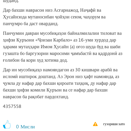
шуданд.
Дар бахши наврасон низ Асғарнажод, Наҷафӣ ва
Ҳусайнзода мутаносибан ҷойҳои сеюм, чаҳорум ва
панҷумро ба даст оварданд.
Панҷумин давраи мусобиқаҳои байналмилалии тиловат ва
ҳифзи Қуръони «Ҷоизаи Карбало» аз 16-уми хурдод дар
ҳарами мутаҳҳари Имом Ҳусайн (а) оғоз шуда буд ва шаби
гузашта бо баргузории маросими ҷамъбастӣ ва қадрдонӣ аз
ғолибон ба кори худ хотима дод.
Дар ин мусобиқаҳо намояндагон аз 30 кишвари арабӣ ва
исломӣ иштирок доштанд. Аз Эрон низ ҳафт намоянда, аз
ҷумла ду нафар дар бахши қироати таҳқиқ, ду нафар дар
бахши ҳифзи комили Қуръон ва се нафар дар бахши
наврасон ба рақобат пардохтанд.
4357558
гузориши хато
0
Мисли