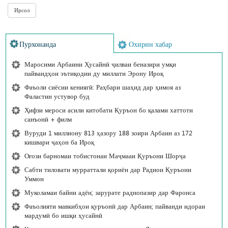
Пурхонанда
Охирин хабар
Маросими Арбаини Ҳусайнӣ ҷилваи беназири умқи
пайвандҳои эътиқодии ду миллати Эрону Ироқ
Фаъоли сиёсии кениягӣ: Раҳбари шаҳид дар ҳимоя аз
Фаластин устувор буд
Ҳифзи мероси асили китобати Қуръон бо қалами хаттоти
санъонӣ + филм
Вуруди 1 миллиону 813 ҳазору 188 зоири Арбаин аз 172
кишвари ҷаҳон ба Ироқ
Оғози барномаи тобистонаи Маҷмааи Қуръони Шорҷа
Сабти тиловати мурраттали қориён дар Радиои Қуръони
Уммон
Муколамаи байни адён; зарурате раднопазир дар Фаронса
Фаъолияти мавкибҳои қуръонӣ дар Арбаин; пайванди идораи
мардумӣ бо ишқи ҳусайнӣ