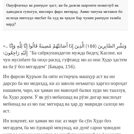
Ошуфтагиҳо ва ранҷҳое ҳаст, ки ба далели шароити номатлуб ва
ҳаводиси гуногун, инсонро фаро мегирад. Аммо чигуна метавон бо
ислоҳи нигоҳҳо нисбат ба худ ва ҷаҳон бар чунин ранҷҳое ғалаба
кард?
«... وَبَشِّرِ الصَّابِرِينَ (١٥٥) الَّذِينَ إِذَا أَصَابَتْهُمْ مُصِيبَةٌ قَالُوا إِنَّا لِلَّهِ وَإِنَّا
إِلَيْهِ رَاجِعُونَ؛ “Ба сабркунандагон мужда бидеҳ; Касоне, ки
чун мусибате ба онҳо расид, гуфтанд: мо аз они Худо ҳастем
ва ба ӯ боз мегардем” (Бақара, 156).
Ин фарози Қуръон ба ояти истирҷоъ машҳур аст ва ин
дарсро ба мо медиҳад, ки аз заволи неъматҳо ҳаргиз нороҳат
нашавем, чаро, ки ҳамаи ин мавоҳиб балки худи мо тааллуқ
ба Худо дорем. Ӯ як рӯз мебахшад ва рӯзи дигар маслиҳат
мебинад ва аз мо пас мегирад ва ҳар ду мавриди салоҳи мо
аст.
Ин воқеият, ки ҳамаи мо пас аз марг ба сӯи Худо боз
мегардем, ба мо ёдоварӣ мекунад, ки дунё сарои ҷовидон