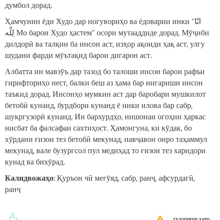
думбол дорад.
Ҳамчунин ёди Худо дар ногувориҳо ва ёдоварии инки “انّا
لِلّه Мо барои Худо ҳастем” осори мутааддиде дорад. Мӯҷиби
дилдорӣ ва талқин ба инсон аст, изҳор ақоиди ҳақ аст, улгу
шудани фарди мӯътақид барои дигарон аст.
Албатта ин мавзӯъ дар тазод бо талоши инсон барои рафъи
гирифториҳо нест, балки беш аз ҳама бар нигариши инсон
таъкид дорад. Инсонҳо мумкин аст дар баробари мушкилот
бетобӣ кунанд, бурдбори кунанд ё инки илова бар сабр,
шукргузорӣ кунанд. Ин бархурдҳо, нишонаи огоҳии ҳаркас
нисбат ба фалсафаи сахтиҳост. Ҳамонгуна, ки кӯдак, бо
хӯрдани ғизои тез бетобӣ мекунад, навҷавон онро таҳаммул
мекунад, вале бузургсол пул медиҳад то ғизои тез харидори
кунад ва бихӯрад.
Калидвожаҳо
: Қуръон чӣ мегӯяд, сабр, ранҷ, афсурдагӣ,
ранҷ
гузориши хато