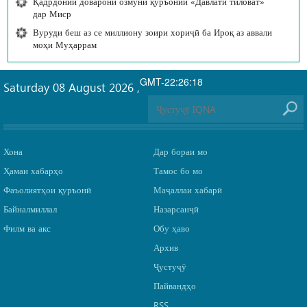
Қадрдонии доварони озмуни қуръонии «Давлати тиловат»
дар Миср
Вуруди беш аз се миллиону зоири хориҷӣ ба Ироқ аз аввали
моҳи Муҳаррам
GMT-22:26:18
Saturday 08 August 2026
,
Хона
Дар бораи мо
Ҳамаи хабарҳо
Тамос бо мо
Фаъолиятҳои қуръонӣ
Маҷаллаи хабарӣ
Байналмиллал
Назарсанҷӣ
Филм ва акс
Обу ҳаво
Архив
Ҷустуҷӯ
Пайвандҳо
RSS