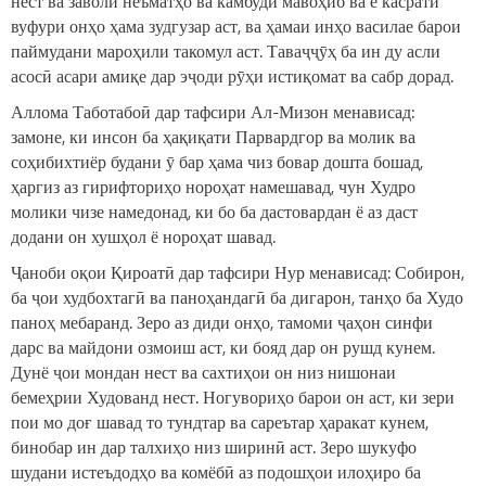
нест ва заволи неъматҳо ва камбуди мавоҳиб ва ё касрати
вуфури онҳо ҳама зудгузар аст, ва ҳамаи инҳо василае барои
паймудани мароҳили такомул аст. Таваҷҷӯҳ ба ин ду асли
асосӣ асари амиқе дар эҷоди рӯҳи истиқомат ва сабр дорад.
Аллома Таботабоӣ дар тафсири Ал-Мизон менависад:
замоне, ки инсон ба ҳақиқати Парвардгор ва молик ва
соҳибихтиёр будани ӯ бар ҳама чиз бовар дошта бошад,
ҳаргиз аз гирифториҳо нороҳат намешавад, чун Худро
молики чизе намедонад, ки бо ба дастовардан ё аз даст
додани он хушҳол ё нороҳат шавад.
Ҷаноби оқои Қироатӣ дар тафсири Нур менависад: Собирон,
ба ҷои худбохтагӣ ва паноҳандагӣ ба дигарон, танҳо ба Худо
паноҳ мебаранд. Зеро аз диди онҳо, тамоми ҷаҳон синфи
дарс ва майдони озмоиш аст, ки бояд дар он рушд кунем.
Дунё ҷои мондан нест ва сахтиҳои он низ нишонаи
бемеҳрии Худованд нест. Ногувориҳо барои он аст, ки зери
пои мо доғ шавад то тундтар ва сареътар ҳаракат кунем,
бинобар ин дар талхиҳо низ ширинӣ аст. Зеро шукуфо
шудани истеъдодҳо ва комёбӣ аз подошҳои илоҳиро ба