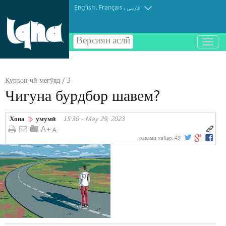
English
Français
.
.
فارسی
Версияи аслӣ
باز
و
بسته
کردن
Қуръон чӣ мегӯяд / 3
منو
Чигуна бурдбор шавем?
Хона
умумӣ
15:30 - May 29, 2023
рақами хабар:
49