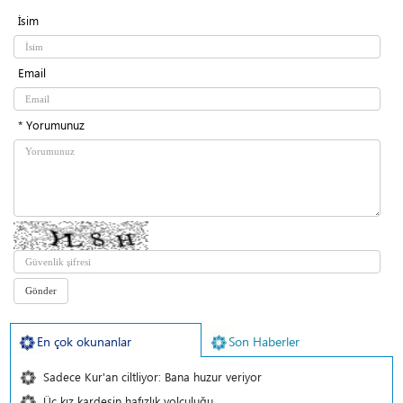
İsim
Email
* Yorumunuz
En çok okunanlar
Son Haberler
Sadece Kur'an ciltliyor: Bana huzur veriyor
Üç kız kardeşin hafızlık yolculuğu