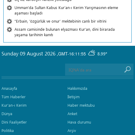
Umman’da Sultan Kabus Kur’an-ı Kerim Yarışmasının eleme
aşaması başladı
“Erbain, ‘özgürlük ve onur’ mektebinin canlı bir vitrini
Assam camisinde bulunan elyazması Kur’an, dini birarada
yaşama tarihinin kanıtı
Sunday 09 August 2026
,
GMT-16:11:55
8.99°
Anasayfa
Hakkımızda
Tüm Haberler
İletişim
Kur'an-ı Kerim
Haber mektubu
Dünya
Anket
Dini Faaliyetler
Hava durumu
Politika
Arşiv