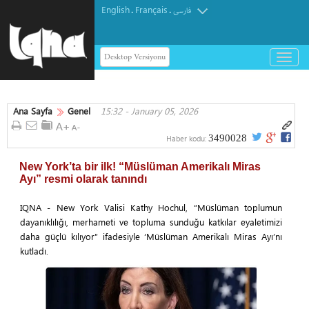
English
Français
.
.
فارسی
Desktop Versiyonu
باز
و
بسته
کردن
Ana Sayfa
Genel
15:32 - January 05, 2026
منو
3490028
Haber kodu:
New York’ta bir ilk! “Müslüman Amerikalı Miras
Ayı” resmi olarak tanındı
IQNA - New York Valisi Kathy Hochul, “Müslüman toplumun
dayanıklılığı, merhameti ve topluma sunduğu katkılar eyaletimizi
daha güçlü kılıyor” ifadesiyle ‘Müslüman Amerikalı Miras Ayı’nı
kutladı.