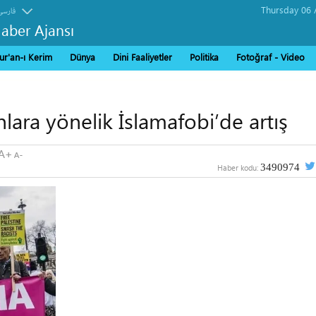
فارسی
Haber Ajansı
ur'an-ı Kerim
Dünya
Dini Faaliyetler
Politika
Fotoğraf - Video
lara yönelik İslamafobi’de artış
3490974
Haber kodu: