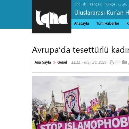
English
Français
Türkçe
.
.
.
.
العربیة
Uluslararası Kur’an 
Anasayfa
Tüm Haberler
K
Avrupa’da tesettürlü kadın
Ana Sayfa
Genel
11:11 - May 26, 2026