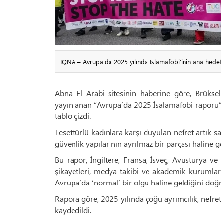
IQNA – Avrupa’da 2025 yılında İslamafobi’inin ana hedefi 
Abna El Arabi sitesinin haberine göre, Brükse
yayınlanan “Avrupa’da 2025 İsalamafobi raporu” 
tablo çizdi.
Tesettürlü kadınlara karşı duyulan nefret artık 
güvenlik yapılarının ayrılmaz bir parçası haline ge
Bu rapor, İngiltere, Fransa, İsveç, Avusturya
şikayetleri, medya takibi ve akademik kurumlar
Avrupa’da ‘normal’ bir olgu haline geldiğini doğ
Rapora göre, 2025 yılında çoğu ayrımcılık, nefrete 
kaydedildi.