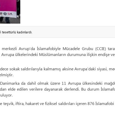
tesettürlü kadınlardı.
l merkezli Avrup’da İslamafobiyle Mücadele Grubu (CCIE) tara
Avrupa ülkelerindeki Müslümanların durumuna ilişkin endişe ver
sadece sokak saldırılarıyla kalmamış aksine Avrupa’daki siyasi, m
lmiştir.
 ve Danimarka da dahil olmak üzere 11 Avrupa ülkesindeki mağdu
dan elde edilen verilere dayanarak derlendi. Bu durum İslamafo
ruluyor.
teşvik, iftira, hakaret ve fiziksel saldırıları içeren 876 İslamafobi