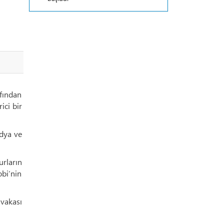
fından
ici bir
edya ve
rların
bi’nin
 vakası