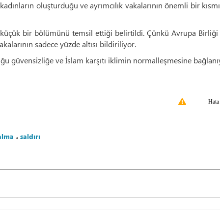
dınların oluşturduğu ve ayrımcılık vakalarının önemli bir kısm
küçük bir bölümünü temsil ettiği belirtildi. Çünkü Avrupa Birliğ
alarının sadece yüzde altısı bildiriliyor.
 güvensizliğe ve İslam karşıtı iklimin normalleşmesine bağlanı
Hata
alma
،
saldırı