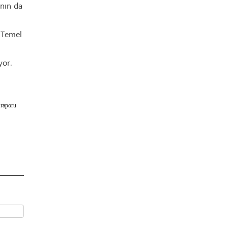
ının da
i Temel
yor.
 raporu