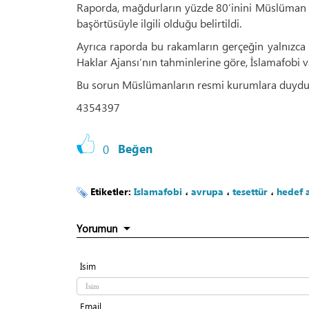
Raporda, mağdurların yüzde 80’inini Müslüman ka
başörtüsüyle ilgili olduğu belirtildi.
Ayrıca raporda bu rakamların gerçeğin yalnızca 
Haklar Ajansı’nın tahminlerine göre, İslamafobi vak
Bu sorun Müslümanların resmi kurumlara duyduğu
4354397
0
Beğen
Etiketler:
Islamafobi
،
avrupa
،
tesettür
،
hedef 
Yorumun
İsim
Email