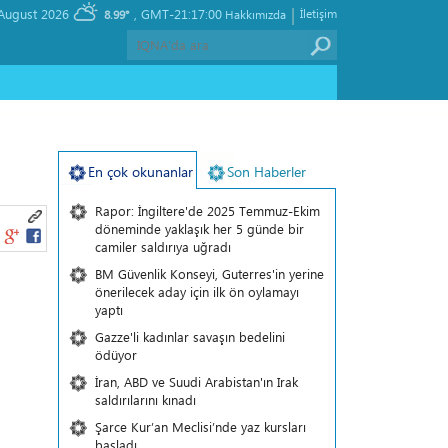
|
, Thursday 06 August 2026
GMT-21:17:00
İletişim
8.99°
Hakkımızda
En çok okunanlar
Son Haberler
Rapor: İngiltere'de 2025 Temmuz-Ekim
döneminde yaklaşık her 5 günde bir
camiler saldırıya uğradı
BM Güvenlik Konseyi, Guterres'in yerine
önerilecek aday için ilk ön oylamayı
yaptı
Gazze'li kadınlar savaşın bedelini
ödüyor
İran, ABD ve Suudi Arabistan'ın Irak
saldırılarını kınadı
Şarce Kur’an Meclisi’nde yaz kursları
başladı