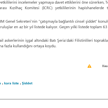
kililerini incelemeler yapmaya davet ettiklerini öne sürerken, T
sı Kızılhaç Komitesi (ICRC) yetkililerinin hapishanelerde t
M Genel Sekreteri’nin “çatışmayla bağlantılı cinsel şiddet” konulu
uşlar en az bir yıl listede kalıyor. Geçen yılki listede toplam 63
 askerlerinin işgal altındaki Batı Şeria’daki Filistinlileri toprakl
ha fazla kullandığını ortaya koydu.
Hata
m
،
kara liste
،
Şiddet