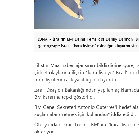
IQNA - İsrail'in BM Daimi Temsilcisi Danny Dannon, Bir
gerekçesiyle İsrail'i “kara listeye” eklediğini duyurmuştu.
Filistin Maa haber ajansının bildirdiğine göre, İ
şiddet olaylarına ilişkin “kara listeye” İsrail’in
tüm ilişkilerini askıya aldığını duyurdu.
İsrail Dışişleri Bakanlığı’ndan yapılan açıklama
BM kararına tepki gösterildi.
BM Genel Sekreteri Antonio Guterres'i hedef alan 
suçlamalar üretmek için kullandığı” iddia edildi.
Öte yandan İsrail basını, BM'nin “kara listesi
aktarıyor.