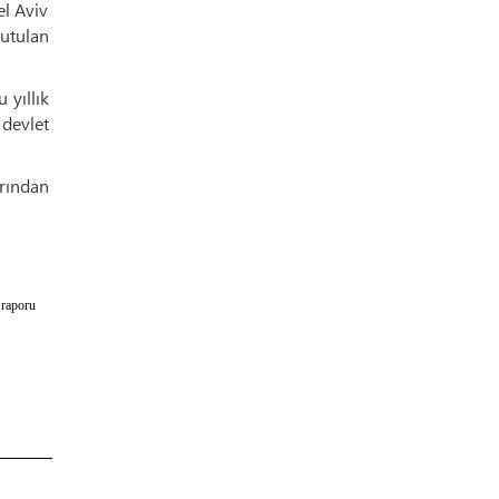
el Aviv
utulan
 yıllık
 devlet
arından
 raporu