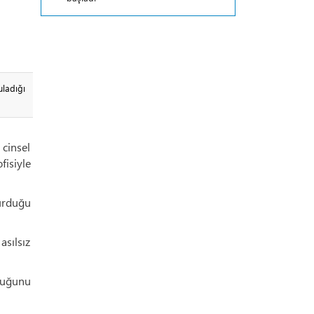
ladığı
 cinsel
fisiyle
yurduğu
asılsız
lduğunu