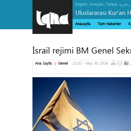
English
Français
Türkçe
.
.
.
.
العربیة
Uluslararası Kur’an 
Anasayfa
Tüm Haberler
K
İsrail rejimi BM Genel Sekret
Ana Sayfa
Genel
22:02 - May 30, 2026