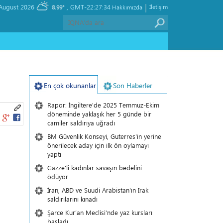
|
, Friday 07 August 2026
GMT-22:27:34
İletişim
8.99°
Hakkımızda
En çok okunanlar
Son Haberler
Rapor: İngiltere'de 2025 Temmuz-Ekim
döneminde yaklaşık her 5 günde bir
camiler saldırıya uğradı
BM Güvenlik Konseyi, Guterres'in yerine
önerilecek aday için ilk ön oylamayı
yaptı
Gazze'li kadınlar savaşın bedelini
ödüyor
İran, ABD ve Suudi Arabistan'ın Irak
saldırılarını kınadı
Şarce Kur’an Meclisi’nde yaz kursları
başladı