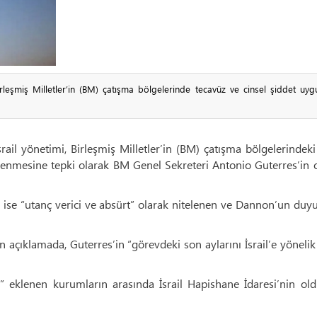
leşmiş Milletler’in (BM) çatışma bölgelerinde tecavüz ve cinsel şiddet uygu
srail yönetimi, Birleşmiş Milletler’in (BM) çatışma bölgelerindeki
 eklenmesine tepki olarak BM Genel Sekreteri Antonio Guterres’in o
da ise “utanç verici ve absürt” olarak nitelenen ve Dannon’un du
açıklamada, Guterres’in “görevdeki son aylarını İsrail’e yönelik 
ne” eklenen kurumların arasında İsrail Hapishane İdaresi’nin o