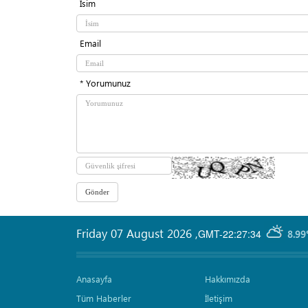
İsim
Email
* Yorumunuz
Friday 07 August 2026
,
GMT-22:27:34
8.99
Anasayfa
Hakkımızda
Tüm Haberler
İletişim