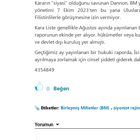
Kararın “siyasi” olduğunu savunan Dannon, BM yet
yönetimi 7 Ekim 2023’ten bu yana Uluslarara
Filistinlilerle görüşmesine izin vermiyor.
Kara Liste genellikle Ağustos ayında yayınlanan B
raporunun ekinde yer alıyor. hükümetler veya kurul
ve devlet dışı kuruluş yer almıştı.
Geçtiğimiz ay yayınlanan bir hukuki raporda, İsrail
ayrılmaya zorlamak için cinsel şiddeti giderek da
4354849
0
Beğen
Etiketler:
Birleşmiş Milletler (BM)
،
siyonist reji
Yorumun