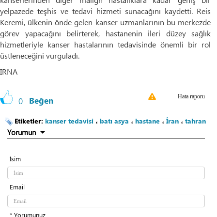
yelpazede teşhis ve tedavi hizmeti sunacağını kaydetti. Reis
Keremi, ülkenin önde gelen kanser uzmanlarının bu merkezde
görev yapacağını belirterek, hastanenin ileri düzey sağlık
hizmetleriyle kanser hastalarının tedavisinde önemli bir rol
üstleneceğini vurguladı.
IRNA
Hata raporu
0
Beğen
Etiketler:
kanser tedavisi
،
batı asya
،
hastane
،
İran
،
tahran
Yorumun
İsim
Email
* Yorumunuz