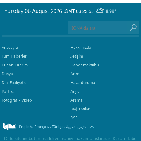
Thursday 06 August 2026
,
GMT-03:23:55
8.99°
Anasayfa
Hakkımızda
Tüm Haberler
İletişim
Kur'an-ı Kerim
Haber mektubu
Dünya
Anket
Dini Faaliyetler
Hava durumu
Politika
Arşiv
Fotoğraf - Video
Arama
Bağlantılar
RSS
English
Français
Türkçe
.
.
.
.
فارسی
العربیة
©
Bu sitenin bütün maddi ve manevi hakları Uluslararası Kur’an Haber