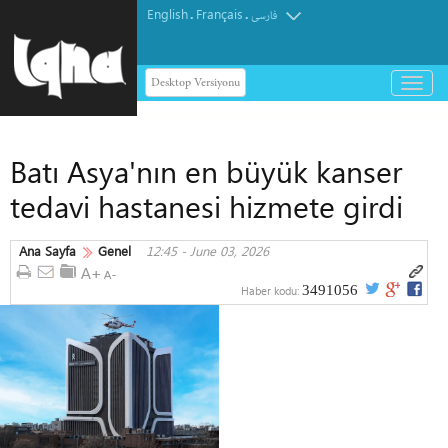
English
Français
.
.
فارسی
Desktop Versiyonu
باز
و
بسته
کردن
Batı Asya'nın en büyük kanser
منو
tedavi hastanesi hizmete girdi
Ana Sayfa
Genel
12:45 - June 03, 2026
3491056
Haber kodu: