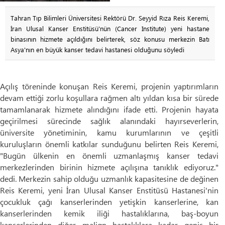
Tahran Tıp Bilimleri Üniversitesi Rektörü Dr. Seyyid Rıza Reis Keremi,
İran Ulusal Kanser Enstitüsü'nün (Cancer Institute) yeni hastane
binasının hizmete açıldığını belirterek, söz konusu merkezin Batı
Asya'nın en büyük kanser tedavi hastanesi olduğunu söyledi
Açılış töreninde konuşan Reis Keremi, projenin yaptırımların
devam ettiği zorlu koşullara rağmen altı yıldan kısa bir sürede
tamamlanarak hizmete alındığını ifade etti. Projenin hayata
geçirilmesi sürecinde sağlık alanındaki hayırseverlerin,
üniversite yönetiminin, kamu kurumlarının ve çeşitli
kuruluşların önemli katkılar sunduğunu belirten Reis Keremi,
"Bugün ülkenin en önemli uzmanlaşmış kanser tedavi
merkezlerinden birinin hizmete açılışına tanıklık ediyoruz."
dedi. Merkezin sahip olduğu uzmanlık kapasitesine de değinen
Reis Keremi, yeni İran Ulusal Kanser Enstitüsü Hastanesi'nin
çocukluk çağı kanserlerinden yetişkin kanserlerine, kan
kanserlerinden kemik iliği hastalıklarına, baş-boyun
kanserlerinden diğer malign hastalıklara kadar geniş bir