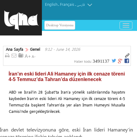
English
Français
.
.
فارسی
Desktop Versiyonu
باز
و
بسته
کردن
Ana Sayfa
Genel
9:12 - June 14, 2026
منو
3491137
Haber kodu:
İran'ın eski lideri Ali Hamaney için ilk cenaze töreni
4-5 Temmuz’da Tahran’da düzenlenecek
ABD ve İsrail’in 28 Şubat'ta İran’a yönelik saldırılarında hayatını
kaybeden İran’ın eski lideri Ali Hamaney için ilk cenaze töreni 4-5
Temmuz’da başkent Tahran’da yer alan İmam Humeyni Musalla
Camisi'nde gerçekleştirilecek.
İran devlet televizyonuna göre, eski İran lideri Hamaney’in
cenaze törenine ilişkin takvim açıklandı.