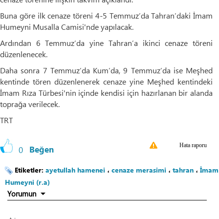
Buna göre ilk cenaze töreni 4-5 Temmuz’da Tahran’daki İmam
Humeyni Musalla Camisi'nde yapılacak.
Ardından 6 Temmuz’da yine Tahran’a ikinci cenaze töreni
düzenlenecek.
Daha sonra 7 Temmuz’da Kum’da, 9 Temmuz’da ise Meşhed
kentinde tören düzenlenerek cenaze yine Meşhed kentindeki
İmam Rıza Türbesi'nin içinde kendisi için hazırlanan bir alanda
toprağa verilecek.​​​​​​​
TRT
Hata raporu
0
Beğen
Etiketler:
ayetullah hamenei
،
cenaze merasimi
،
tahran
،
İmam
Humeyni (r.a)
Yorumun