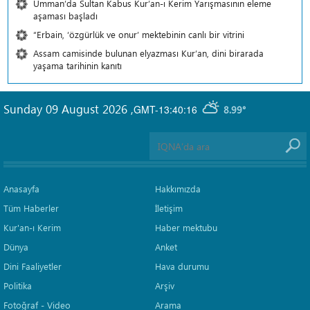
Umman’da Sultan Kabus Kur’an-ı Kerim Yarışmasının eleme
aşaması başladı
“Erbain, ‘özgürlük ve onur’ mektebinin canlı bir vitrini
Assam camisinde bulunan elyazması Kur’an, dini birarada
yaşama tarihinin kanıtı
Sunday 09 August 2026
,
GMT-13:40:16
8.99°
Anasayfa
Hakkımızda
Tüm Haberler
İletişim
Kur'an-ı Kerim
Haber mektubu
Dünya
Anket
Dini Faaliyetler
Hava durumu
Politika
Arşiv
Fotoğraf - Video
Arama