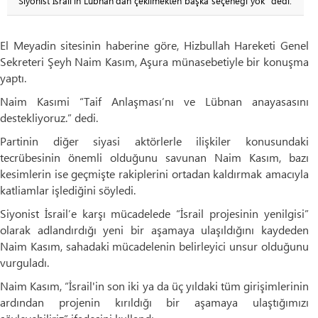
“Siyonist İsrail'in Lübnan'dan çekilmekten başka seçeneği yok” dedi.
El Meyadin sitesinin haberine göre, Hizbullah Hareketi Genel
Sekreteri Şeyh Naim Kasım, Aşura münasebetiyle bir konuşma
yaptı.
Naim Kasımi “Taif Anlaşması’nı ve Lübnan anayasasını
destekliyoruz.” dedi.
Partinin diğer siyasi aktörlerle ilişkiler konusundaki
tecrübesinin önemli olduğunu savunan Naim Kasım, bazı
kesimlerin ise geçmişte rakiplerini ortadan kaldırmak amacıyla
katliamlar işlediğini söyledi.
Siyonist İsrail’e karşı mücadelede “İsrail projesinin yenilgisi”
olarak adlandırdığı yeni bir aşamaya ulaşıldığını kaydeden
Naim Kasım, sahadaki mücadelenin belirleyici unsur olduğunu
vurguladı.
Naim Kasım, “İsrail'in son iki ya da üç yıldaki tüm girişimlerinin
ardından projenin kırıldığı bir aşamaya ulaştığımızı