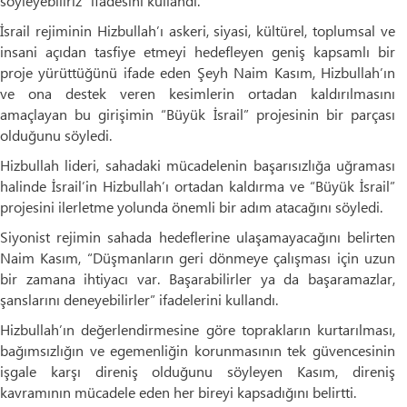
söyleyebiliriz” ifadesini kullandı.
İsrail rejiminin Hizbullah’ı askeri, siyasi, kültürel, toplumsal ve
insani açıdan tasfiye etmeyi hedefleyen geniş kapsamlı bir
proje yürüttüğünü ifade eden Şeyh Naim Kasım, Hizbullah’ın
ve ona destek veren kesimlerin ortadan kaldırılmasını
amaçlayan bu girişimin “Büyük İsrail” projesinin bir parçası
olduğunu söyledi.
Hizbullah lideri, sahadaki mücadelenin başarısızlığa uğraması
halinde İsrail’in Hizbullah’ı ortadan kaldırma ve “Büyük İsrail”
projesini ilerletme yolunda önemli bir adım atacağını söyledi.
Siyonist rejimin sahada hedeflerine ulaşamayacağını belirten
Naim Kasım, “Düşmanların geri dönmeye çalışması için uzun
bir zamana ihtiyacı var. Başarabilirler ya da başaramazlar,
şanslarını deneyebilirler” ifadelerini kullandı.
Hizbullah’ın değerlendirmesine göre toprakların kurtarılması,
bağımsızlığın ve egemenliğin korunmasının tek güvencesinin
işgale karşı direniş olduğunu söyleyen Kasım, direniş
kavramının mücadele eden her bireyi kapsadığını belirtti.