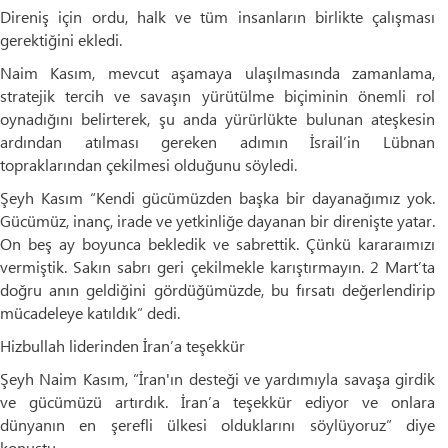
Direniş için ordu, halk ve tüm insanların birlikte çalışması
gerektiğini ekledi.
Naim Kasım, mevcut aşamaya ulaşılmasında zamanlama,
stratejik tercih ve savaşın yürütülme biçiminin önemli rol
oynadığını belirterek, şu anda yürürlükte bulunan ateşkesin
ardından atılması gereken adımın İsrail’in Lübnan
topraklarından çekilmesi olduğunu söyledi.
Şeyh Kasım “Kendi gücümüzden başka bir dayanağımız yok.
Gücümüz, inanç, irade ve yetkinliğe dayanan bir direnişte yatar.
On beş ay boyunca bekledik ve sabrettik. Çünkü kararaımızı
vermiştik. Sakın sabrı geri çekilmekle karıştırmayın. 2 Mart’ta
doğru anın geldiğini gördüğümüzde, bu fırsatı değerlendirip
mücadeleye katıldık” dedi.
Hizbullah liderinden İran’a teşekkür
Şeyh Naim Kasım, “İran'ın desteği ve yardımıyla savaşa girdik
ve gücümüzü artırdık. İran’a teşekkür ediyor ve onlara
dünyanın en şerefli ülkesi olduklarını söylüyoruz” diye
konuştu.