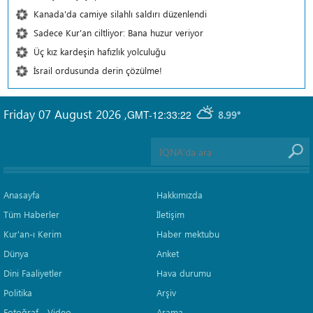
Kanada'da camiye silahlı saldırı düzenlendi
Sadece Kur'an ciltliyor: Bana huzur veriyor
Üç kız kardeşin hafızlık yolculuğu
İsrail ordusunda derin çözülme!
Friday 07 August 2026
,
GMT-12:33:22
8.99°
Anasayfa
Hakkımızda
Tüm Haberler
İletişim
Kur'an-ı Kerim
Haber mektubu
Dünya
Anket
Dini Faaliyetler
Hava durumu
Politika
Arşiv
Fotoğraf - Video
Arama