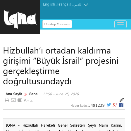
English
Français
.
.
فارسی
Desktop Versiyonu
باز
و
بسته
کردن
Hizbullah’ı ortadan kaldırma
منو
girişimi “Büyük İsrail” projesini
gerçekleştirme
doğrultusundaydı
Ana Sayfa
Genel
11:56 - June 25, 2026
3491239
Haber kodu:
IQNA - Hizbullah Hareketi Genel Sekreteri Şeyh Naim Kasım,