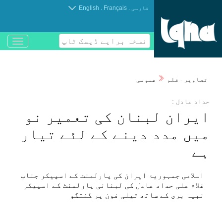
.
.
فارسی
Français
English
نسخہ برایے ڈیسک ٹاپ
باز
و
بسته
کردن
تصاوير - فلم
عمومی
منو
حداد عادل :
ايران لبنان كی تعمير نو
میں مدد دينے كے لئے تيار
ہے
اسلامی جمہوریۂ ايران كی پارلمنٹ كے اسپيكر جناب
غلام علی حداد عادل كی لبنانی پارلمنٹ كے اسپيكر
نبیہ بری كے ساتھ ٹيلی فون پر گفتگو