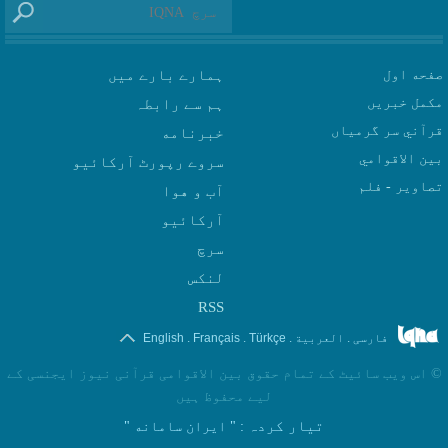
صفحه اول
ہمارے بارے میں
مکمل خبریں
ہم سے رابطہ
قرآني سر گرمياں
بين الاقوامي
سروے رپورٹ آرکائیو
تصاوير - فلم
آب و هوا
سرچ
لنکس
RSS
.
.
.
.
فارسی
العربیة
Türkçe
Français
English
©
اس ویب سائیٹ کے تمام حقوق بین الاقوامی قرآنی نیوز ایجنسی کے
لیے محفوظ ہیں
تیار کردہ
: " ایران سامانه "