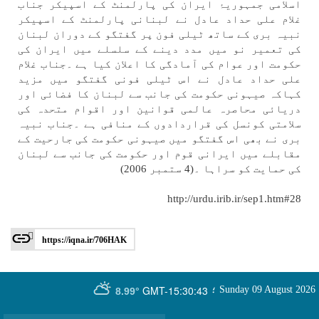
اسلامی جمہوریۂ ايران كی پارلمنٹ كے اسپيكر جناب
غلام علی حداد عادل نے لبنانی پارلمنٹ كے اسپيكر
نبیہ بری كے ساتھ ٹيلی فون پر گفتگو كے دوران لبنان
كی تعمير نو میں مدد دينے كے سلسلے میں ايران كی
حكومت اور عوام كی آمادگی كا اعلان كيا ہے ۔جناب غلام
علی حداد عادل نے اس ٹيلی فونی گفتگو میں مزيد
كہاكہ صیہونی حكومت كی جانب سے لبنان كا فضائی اور
دريائی محاصرہ عالمی قوانين اور اقوام متحدہ كی
سلامتی كونسل كی قراردادوں كے منافی ہے ۔جناب نبیہ
بری نے بھی اس گفتگو میں صیہونی حكومت كی جارحيت كے
مقابلے میں ايرانی قوم اور حكومت كی جانب سے لبنان
كی حمايت كو سراہا ۔(4 ستمبر 2006)
http://urdu.irib.ir/sep1.htm#28
https://iqna.ir/706HAK
GMT-15:30:43
Sunday 09 August 2026
؛
8.99°