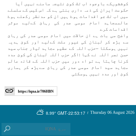
كوششوںكے باوجود اب تك كوئ نتيجہ سامنے نہیں آيا
حكومت ايران كی ذمہ داری بنتی ہے كہ اس كيس كے سلسلے
میں اب تك جو اقدامات ہوۓ ہیں ان كو مدنظر ركھتے ہوۓ
عالممجاہد امام موسی صدر كی رہائ كےلیے موثر
اقدامات كرے
واضح سی بات ہے ان حالات میں امام موسی صدر كی رہائ
سے بڑھ كر لبنان كی غيور ملت كےلیے اور كوئ ہدیہ
نہیں ہوسكتا –حزب اللہ كے عظيم مجاہد لیڈر جناب سيد
حسن نصر اللہ نے كہا :اگر حزب اللہ لبنان كی كوئ مدد
كرنا چاہتا ہے تو اد دور میں حزب اللہ كے قاﺋد عالم
مجاہد سيد امام موسی صدر كی رہائ سےبڑھ كر ہماری
كوئ اور مدد نہیں ہوسكتی
https://iqna.ir/706HBN
GMT-22:53:17
Thursday 06 August 2026
؛
8.99°