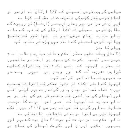
سياسی گروپ،قومی اسمبلی كے ۱۸۲ اركان نے از سر نو
امام موسی صدر كيس كی تحقيقات كا مطالبہ كيا ہے
ايران كی قرآنی خبر رساں ايجنسی (ايكنا) كی روپرٹ كے
مطابق قومی اسمبلی كے ۱۸۲ اركان كی تاﺋيد كے ساتھ
عالم مجاہد امام موسی صدر كے اغوا كيس كے متعلق
بيانیہ قومی اسمبلی كے اجلاس میں پڑھ كر سنايا گيا
بيان كا متن
۲۸ سال پہلے عظيم مفكر اسلام ،عالم مجاہد ،علامہ امام
موسی صدر ليبيا حكومت كی دعوت پر اپنے دو ساتھيوں
كے ہمراہ ليبيا كے اعلی حكام سے مذاكرات كےلیے
طرابس تشريف لے گۓ اور وہاں ہی انہیں اپنے دو
ساتھيوں كے ساتھ اغوا كرليا گيا
ليبيا كے اعلی حكام اس عظيم مفكر كے اعوا كے سلسلے
میں م تضاد قسم كی بيان بازی كرتے رہے ہیں ليكن اٹلی
اور لبنان كی عدالتوں نے مختلف قراﺋن كی بنا پر اس
عالم مجاہد كے ليبيا كے اندر اغوا ہونے كا فيصلہ
سنايا ہے اور كرنل قذافی نے بھی سن ۲۰۰۲ء میں انكے
ليبيا میں ہی اغوا ہونے كی باقاعدہ تاﺋيد كی ہے –
عالم اسلام سے اس خيانت كو ہوۓ ۲۸ سال بيت گۓ ہیں اور
جمہوری اسلامی ايران اور حكومت لبنان كی تمام تر