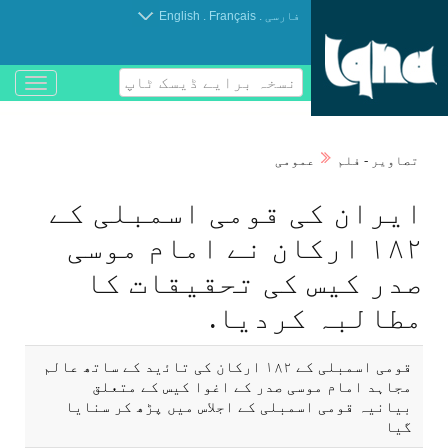
.
.
فارسی
Français
English
نسخہ برایے ڈیسک ٹاپ
باز
و
بسته
کردن
تصاوير - فلم
عمومی
منو
ايران كی قومی اسمبلی كے
۱۸۲ اركان نے امام موسی
صدر كيس كی تحقيقات كا
مطالبہ كرديا.
قومی اسمبلی كے ۱۸۲ اركان كی تاﺋيد كے ساتھ عالم
مجاہد امام موسی صدر كے اغوا كيس كے متعلق
بيانیہ قومی اسمبلی كے اجلاس میں پڑھ كر سنايا
گيا