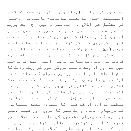
مجمع جہانی اہلبيت (ع) كے جنرل سكریٹری حجۃ الاسلام و
المسلمين اختری نے ثقلين سے موسوم عالمی ٹی وی چينل
كی تشكيل كی اطلاع دی ہے۔تہران میں آج ايك پريس
كانفرنس سے خطاب كرتے ہوئے انہوں نے مجمع جہانی
اہلبيت (ع) كی مختلف شعبوں میں كی جانے والی خدمات
اور سرگرميوں كا ذكر كرتے ہوئے كہا كہ حضرت امام
مہدی (عج) كے يوم ولادت باسعادت كے موقع ثقلين سے
موسوم ٹی وی چينل نے باضابطہ طور سے اپنا كام شروع
كردياہے انہوں نے كہا كہ یہ كام ابھی ابتدائی مرحلے
میں ہے اور اس وقت مختلف پروگراموں كی ريكارڈنگ كا
كام انجام پا رہا ہے ۔ریڈيو تہران كے نمائندے كے
ايك سوال كا جواب ديتے ہوئے حجۃ الاسلام محمّد حسن
اختری نے كہا كہ ثقلين ٹی وی چينل كی نشريات دنيا كی
آٹھ نو زبانوں میں پيش كی جائیں گی ۔انہوں نےكہا كہ
مجمع جہانی اہلبيت (ع) ايران كی ايك غير سركاری
تنظيم ہے اور اس كے قيام كا بنيادی مقصد مسلمانوں
كے درميان اتحاد و يكجہتی كا فروغ اور شيعہ ،سنی
برادری كے درميان دشمنوں كی جانب سے اختلاف اور
تفرقہ ڈالنے كی كوششوں كا مقابلہ كرنا ہے۔انہوں نے
كہا كہ مكتب اہلبيت علیہ السلام سے ديگر مسلمان