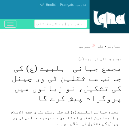
.
.
فارسی
Français
English
نسخہ برایے ڈیسک ٹاپ
باز
و
بسته
کردن
تصاوير - فلم
عمومی
منو
مجمع جہانی اہلبيت (ع):
مجمع جہانی اہلبيت (ع) كی
جانب سے ثقلين ٹی وی چينل
كی تشكيل، نو زبانوں میں
پروگرام پيش كرے گا
مجمع جہانی اہلبيت (ع) كے جنرل سكریٹری حجۃ الاسلام
و المسلمين اختری نے ثقلين سے موسوم عالمی ٹی وی
چينل كی تشكيل كی اطلاع دی ہے۔