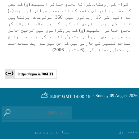
اقوام كو روشناس كرانا مجمع جہانی اہلبيت (ع) كے مشن
كا حصّہ ہے اور اس مقصد كے لئے مجمع جہانی اہلبيت (ع)
نے دنيا كی 15 زبانوں میں 350 موضوعات پركتابیں
شائع كی ہیں ۔انہوں نے كہا كہ براعظم افريقہ كو
مجمع جہانی اہلبيت (ع) كے پروگراموں میں ترجيح حاصل
ہے جہاں بعض ايرانی متمول افراد كی مدد سے پانچ
مساجد تعمير كی جارہی ہیں كہ جن میں سے ايك مسجد جلد
ہی مكمل ہوجائے گی ۔(6 ستمبر 2006)
https://iqna.ir/706HFI
GMT-14:00:19
Sunday 09 August 2026
؛
8.99°
صفحه اول
ہمارے بارے میں