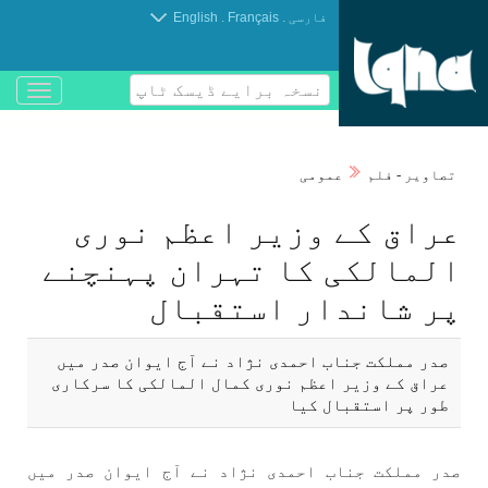
.
.
فارسی
Français
English
نسخہ برایے ڈیسک ٹاپ
باز
و
بسته
کردن
تصاوير - فلم
عمومی
منو
عراق كے وزير اعظم نوری
المالكی كا تہران پہنچنے
پر شاندار استقبال
صدر مملكت جناب احمدی نژاد نے آج ايوان صدر میں
عراق كے وزير اعظم نوری كمال المالكی كا سركاری
طور پر استقبال كيا
صدر مملكت جناب احمدی نژاد نے آج ايوان صدر میں