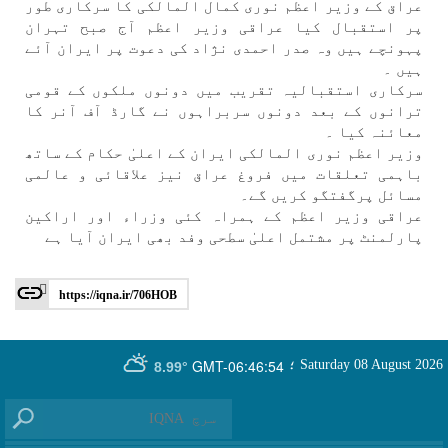
عراق كے وزير اعظم نوری كمال المالكی كا سركاری طور
پر استقبال كيا عراقی وزير اعظم آج صبح تہران
پہونچے ہیں وہ صدر احمدی نژاد كی دعوت پر ايران آئے
ہیں ۔
سركاری استقبالیہ تقريب میں دونوں ملكوں كے قومی
ترانوں كے بعد دونوں سربراہوں نے گارڈ آف آنر كا
معائنہ كيا ۔
وزير اعظم نوری المالكی ايران كے اعلیٰ حكام كے ساتھ
باہمی تعلقات میں فروغ عراق نيز علاقائی و عالمی
مسائل پرگفتگو كریں گے۔
عراقی وزير اعظم كے ہمراہ كئی وزراء اور اراكين
پارلمنٹ پر مشتمل اعلیٰ سطحی وفد بھی ايران آيا ہے
https://iqna.ir/706HOB
GMT-06:46:54
Saturday 08 August 2026
؛
8.99°