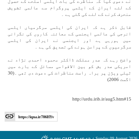
نے دعوی كيا كہ مناظرے كی بات ایٹمی اسلحے كے حصول
كے لئے ايران كے ایٹمی پروگرام سے عالمی تشويش
منحرف كرنے كے لئے كی گئی ہے ۔
قابل ذكر ہے كہ ايران كی ایٹمی سرگرمياں ایٹمی
انرجی كی عالمی ايجنسی كے معائنہ كاروں كی نگرانی
میں ہورہی ہے اور ايجنسی نے ايران كی ایٹمی
سرگرميوں كے پرامن ہونے كی تصديق كی ہے ۔
واضح رہے كہ صدر مملكت ڈاكٹر محمود احمدی نژاد نے
امريكی صدر بش كو بين الاقوامی مسائل كے بارے میں
ٹيلی ويژن پر براہ راست مناظرات كی دعوت دی تھی ۔(30
اگست 2006)
http://urdu.irib.ir/aug5.htm#15
https://iqna.ir/706HYv
GMT-11:45:13
Sunday 09 August 2026
؛