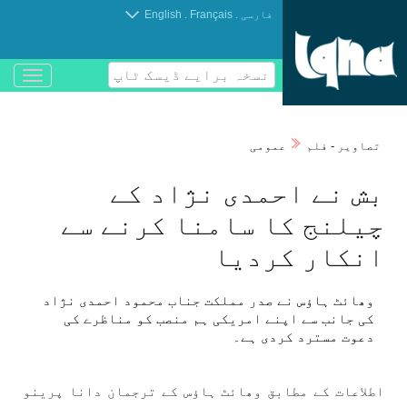
.
.
فارسی
Français
English
نسخہ برایے ڈیسک ٹاپ
باز
و
بسته
کردن
تصاوير - فلم
عمومی
منو
بش نے احمدی نژاد كے
چيلنج كا سامنا كرنے سے
انكار كرديا
وھائٹ ہاؤس نے صدر مملكت جناب محمود احمدی نژاد
كی جانب سے اپنے امريكی ہم منصب كو مناظرے كی
دعوت مسترد كردی ہے۔
اطلاعات كے مطابق وھائٹ ہاؤس كے ترجمان دانا پرينو