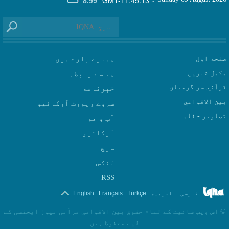
8.99°
صفحه اول
ہمارے بارے میں
مکمل خبریں
ہم سے رابطہ
قرآني سر گرمياں
بين الاقوامي
سروے رپورٹ آرکائیو
تصاوير - فلم
آب و هوا
سرچ
لنکس
RSS
.
.
.
.
فارسی
العربیة
Türkçe
Français
English
©
اس ویب سائیٹ کے تمام حقوق بین الاقوامی قرآنی نیوز ایجنسی کے
لیے محفوظ ہیں