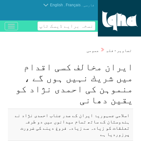
.
.
فارسی
Français
English
نسخہ برایے ڈیسک ٹاپ
باز
و
بسته
کردن
تصاوير - فلم
عمومی
منو
ايران مخالف كسی اقدام
میں شريك نہیں ہوں گے ،
منموہن كی احمدی نژاد كو
يقين دھانی
اسلامی جمہوریۂ ايران كے صدر جناب احمدی نژاد نے
ہندوستان كے ساتھ تمام ميدانوں میں دو طرفہ
تعلقات كو زيادہ سے زيادہ فروغ دينے كی ضرورت
پرزورديا ہے