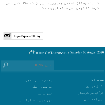
كہ ہندوستان اسلامی جمہوریۂ ايران كے خلاف كسی بھی
كوشش كا كبھی بھی ساتھ نہیں دے گا ۔
https://iqna.ir/706Hay
GMT-22:35:08
Saturday 08 August 2026
؛
8.99°
صفحه اول
ہمارے بارے میں
مکمل خبریں
ہم سے رابطہ
قرآني سر گرمياں
بين الاقوامي
سروے رپورٹ آرکائیو