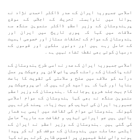
اسلامی جمہوریۂ ايران كے صدر ڈاكٹر احمدی نژاد نے
ہوانا میں ناوابستہ تحريك كے اجلاس كے موقع
پرہندوستان كے وزير اعظم ڈاكٹر منموہن سنگھ سے
ملاقات میں كہا كہ پوری تاريخ میں ايران اور
ہندوستان كے عوام كے تعلقات ممتاز اور خصوصی اہميت
كے حامل رہے ہیں اور دونوں ملكوں اور قوموں كے
درميان كوئی بھی نقطۂ تضاد نہیں ہے ۔
اسلامی جمہوریۂ ايران كے صدر نے اسی طرح ہندوستان كے
لئے پاكستان كے راستے گيس پائپ لائن پر وجيكٹ پر عمل
درآمد كو علاقے میں صلح و سلامتی كی تقويت كا باعث
بنايا اور كہا كہ ہم اميد كرتے ہیں كہ اس پروجيكٹ پر
كام بہت جلد شروع ہوجائے گا ۔ہندوستان كے وزير اعظم
منموہن سنگھ نے بھی كہا ہندوستان كے عوام اسلامی
جمہوریۂ ايران كی تہذيب كو بہت زيادہ پسند كرتے ہیں
كيونكہ ہندوستانی عوام كی ثقافت میں ايسی بے شمار
باتیں ہیں جو ايرانی تہذيب و ثقافت سے عاریۃ" حاصل
كی گئی ہیں ۔ہندوستان كے وزير اعظم نے ايران كے
ایٹمی معاملے میں ہندوستان كے موقف كو لے كر پيدا
ہونے والی غلط فہميوں پر افسوس ظاہر كرتے ہوئے كہا