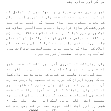
مراكز اور مدارس بند
ايران میں مجلس خبرگان يا مجتہدين كی كونسل كے
اراكين نے دين اسلام كے خلاف پاپ كے توہين آميز بيان
كو مغربی ملكوں میں اسلام پسندی كی اٹھتی ہوئی لہر
كوروكنے كی سازش قرارديا ۔جناب عبدالنبی نمازی نے
ايك بيان میں كہا كہ یہ عالم اسلام كے خلاف ايك سازش
ہے تاكہ سامراجی طاقتیں اپنے ناپاك عزائم كو عملی
جامہ پہنا سكیں ۔انہوں نے كہا كہ اس وقت دشمنان
اسلام كو اسلام كی بڑھتی ہوئی مقبوليت سے خوف لاحق ہے ۔
اس لئے وہ پاپ كا استعمال كررہے ہیں ۔
پاپ بينیڈكٹ كے توہين آميز بيانات كے خلاف بطور
احتجاج پورے ايران كے اعلی دينی مدارس و مراكز بند
رہیں گے ۔حوزۂ علمیہ قم كے مركز مديريت نے اعلان كيا
ہے كہ پورے ايران كے حوزہ ہائے علمیہ يا دينی مدارس
آج بند رہیں گے اور ان دينی مدارس كے طلباء اور
اساتذہ پاپ بينیڈكٹ كے اہانت آميز بيانات كے خلاف
احتجاجی اجتماعات منعقد كریں گے ۔ايران كے مراجع
تقليد آيت اللہ فاضل لنكرانی آيت اللہ مكارم
شيرازی اور آيت اللہ نوری ہمدانی نے بھی پاپ كے
بيان كی شديد مذمت كی ہے ۔(17 ستمبر 2006)