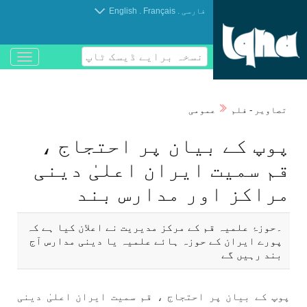
.
.
فارسی
Français
English
نسخہ برایے ڈیسک ٹاپ
باز
و
بسته
کردن
تصاوير - فلم
عمومی
منو
پوپ كے بيان پر احتجاج ،
قم سميت ايران اعلیٰ دينی
مراكز اور مدارس بند
۔حوزۂ علمیہ قم كے مركز مديريت نے اعلان كيا ہے كہ
پورے ايران كے حوزہ ہائے علمیہ يا دينی مدارس آج
بند رہیں گے
پوپ كے بيان پر احتجاج ، قم سميت ايران اعلیٰ دينی