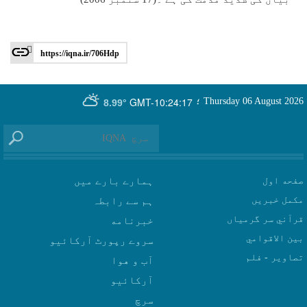
https://iqna.ir/706Hdp
GMT-10:24:17
Thursday 06 August 2026
؛
8.99°
صفحه اول
ہمارے بارے میں
مکمل خبریں
ہم سے رابطہ
قرآني سر گرمياں
بين الاقوامي
سروے رپورٹ آرکائیو
تصاوير - فلم
آب و هوا
سرچ