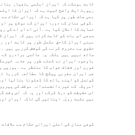
ثابت ہوسكے كہ ايران ایٹمی ہتھيار بنانے 
رپورٹ ايك واضح ثبوت ہے كہ ايران كا ایٹم
بھی صاف طور پر كہا ہے كہ ايرانی حكام سے 
۔كوفی عنان كے دورۂ ايران كے موقع پر او 
حمايت كا اعلان كيا ہے ۔آئی اے ای اے كی ر
سبھی اس بات كو ثابت كرتے ہیں كہ ايران ك
مبنی ايران كاحق مكمل طور پر ثابت اور رو
حقوق سے محروم كرنے كی كوشش كررہی ہیں ۔م
ساتھ نہیں ہیں بلكہ وہ عالمی برادری كے 
باوجود ايران نے كھلے طور پر جذبہ خيرسگا
فوری اور شفاف جواب كا منتظر ہے ۔يورپی ي
جب ايران مغربی پيكج كا مطالعہ كررہا تھا
كونسل كو اپنے ہاتھ كا كھلونا بناليا اور 
امريكہ كے غير دانشمندانہ موقف كی پيروی 
اس حقيقت كو درك كركے اور یہ كہ اس وقت گ
میں مثبت رویّہ اپنائیں گی تاكہ ايران اور يورپ
كوفی عنان كی اعلیٰ ايرانی حكام سے ملاقات