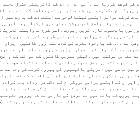
كی كوشش كررہا ہے ۔آئی اے ای اے كے ڈائريكٹر جنرل محمد ا
ی پروگرام مكمل طور پر شفاف اور پرامن مقاصد كے لئے ہے ۔اق
بات كركے پرامن ایٹمی ٹيكنالوجی سے استفادے كے بارے میں اي
آئی سی نے اپنے واضح اور روشن بيان میں ايكبار پھر اين پی 
پورٹوں بالخصوص تازہ ترين رپورٹ ،اسی طرح ناوابستہ تحريك ك
ا ایٹمی پروگرام پرامن ہے اور اسی طرح عالمی برادری كے ل
شن ہے ۔اس كے باوجود مغرب كی كچھ منہ زور طاقتیں ايران ا
غربی ممالك اپنے غيراصولی رویّوں كی وجہ سے اور اپنے دعووں
مد مقابل ہوگئے ہیں ۔ليكن مغربی طاقتوں كے مواقف كے واضح 
لی اور ساتھ ہی بعض مغربی ملكوں كے سامنے اتمام حجت كے ل
ونين ماضی میں امريكی پاليسيوں كی پيروی كرنے كی وجہ سے غل
 يورپی ملكوں نے اپنے ايك غير اصولی اقدام كے تحت ايران 
ايران كے ایٹمی پرامن پروگرام كے خلاف قرارداد پاس كرادی ۔
عالمی سطح پر يورپی ملكوں كے مفادات ان كی حيثيت و وقار او
يند يورپ كے پالے میں ہے توقع كی جارہی ہے كہ يورپی حكومتی
 كے درميان منصفانہ مذاكرات كا راستہ ہموار ہوسكے ۔(4 ستمبر 2006)