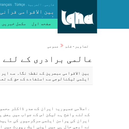
.
.
.
فارسی
العربیة
Türkçe
rançais
بین الاقوامی قرآنی
ایجنسی
صفحه اول
مکمل خبریں
تصاوير - فلم
عمومی
عالمی برادری كے لئے 
بين الاقوامی مبصرين كے نقطۂ نگاہ سے اير
ایٹمی ٹيكنالوجی سے استفادے كے حق كے تعل
۔اسلامی جمہوریۂ ايران كے صدر ڈاكٹر محمود
كے لئے واضح ہے ليكن اس كے جواب میں بعض ي
ايران كی پرامن ایٹمی سرگرميوں كی ماہيت 
نے ابھی حال ہی میں اپنی ايك رپورٹ میں اع