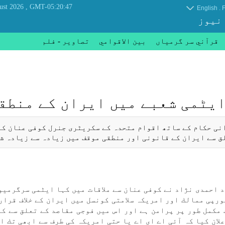
, Friday 07 August 2026
GMT-05:20:47
.
English
F
 نیوز
قرآني سر گرمياں
بين الاقوامي
تصاوير - فلم
ایٹمی شعبے میں ايران كے منطق
انی حكام كے ساتھ اقوام متحدہ كے سكریٹری جنرل كوفی عنان كے
ق سے ايران كے قانونی اور منطقی موقف میں زيادہ سے زيادہ ش
 احمدی نژاد نے كوفی عنان سے ملاقات میں كہا ایٹمی سرگرميو
ورپی ممالك اور امريكہ سلامتی كونسل میں ايران كے خلاف قرار
مكمل طور پر پرامن ہے اور اس میں فوجی مقاصد كے تعلق سے كو
لان كيا كہ آئی اے ای اے يا حتی امريكہ كی طرف سے ابھی تك ا