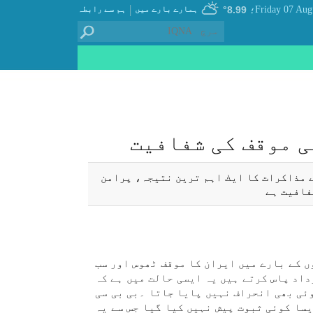
|
8.99°
ہمارے بارے میں
ہم سے رابطہ
؛
ی موقف كی شفافيت
 مذاكرات كا ايك اہم ترين نتيجہ، پرامن
فافيت ہے
ں كے بارے میں ايران كا موقف ٹھوس اور سب
داد پاس كرتے ہیں یہ ايسی حالت میں ہے كہ
ئی بھی انحراف نہیں پايا جاتا ۔بی بی سی
يسا كوئی ثبوت پيش نہیں كيا گيا جس سے یہ