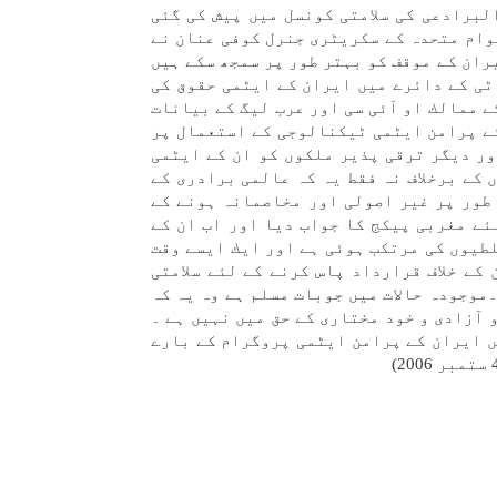
لبرادعی كی سلامتی كونسل میں پيش كی گئی
وام متحدہ كے سكریٹری جنرل كوفی عنان نے
ران كے موقف كو بہتر طور پر سمجھ سكے ہیں
ٹی كے دائرے میں ايران كے ایٹمی حقوق كی
ے ممالك او آئی سی اور عرب ليگ كے بيانات
ئے پرامن ایٹمی ٹيكنالوجی كے استعمال پر
ور ديگر ترقی پذير ملكوں كو ان كے ایٹمی
 كے برخلاف نہ فقط یہ كہ عالمی برادری كے
طور پر غير اصولی اور مخاصمانہ ہونے كے
ئے مغربی پيكج كا جواب ديا اور اب ان كے
طيوں كی مرتكب ہوئی ہے اور ايك ايسے وقت
كے خلاف قرارداد پاس كرنے كے لئے سلامتی
موجودہ حالات میں جوبات مسلم ہے وہ یہ كہ
 آزادی و خود مختاری كے حق میں نہیں ہے ۔
ں ايران كے پرامن ایٹمی پروگرام كے بارے