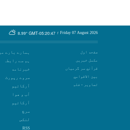
GMT-05:20:47
Friday 07 August 2026
؛
8.99°
صفحه اول
ہمارے بارے می
مکمل خبریں
ہم سے رابطہ
قرآني سر گرمياں
بين الاقوامي
سروے رپورٹ
تصاوير - فلم
آرکائیو
آب و هوا
سرچ
لنکس
RSS