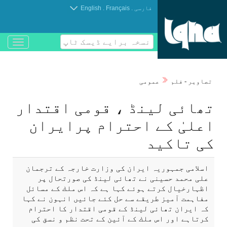
.
.
فارسی
Français
English
نسخہ برایے ڈیسک ٹاپ
باز
و
بسته
کردن
تصاوير - فلم
عمومی
منو
تھائی لينڈ ، قومی اقتدار
اعلیٰ كے احترام پرايران
كی تاكيد
اسلامی جمہوریہ ايران كی وزارت خارجہ كے ترجمان
علی محمد حسينی نے تھائی لينڈ كی صورتحال پر
اظہارخيال كرتے ہوئے كہا ہے كہ اس ملك كے مسائل
مفاہمت آميز طريقے سے حل كئے جائیں انہون نے كہا
كہ ايران تھائی لينڈ كے قومی اقتدار كا احترام
كرتاہے اور اس ملك كے آئين كے تحت نظم و نسق كی