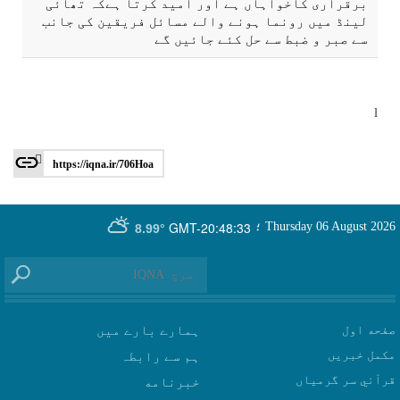
برقراری كاخواہاں ہے اور اميد كرتا ہےكہ تھائی
لينڈ میں رونما ہونے والے مسائل فريقين كی جانب
سے صبر و ضبط سے حل كئے جائیں گے
l
https://iqna.ir/706Hoa
GMT-20:48:33
Thursday 06 August 2026
؛
8.99°
صفحه اول
ہمارے بارے میں
مکمل خبریں
ہم سے رابطہ
قرآني سر گرمياں