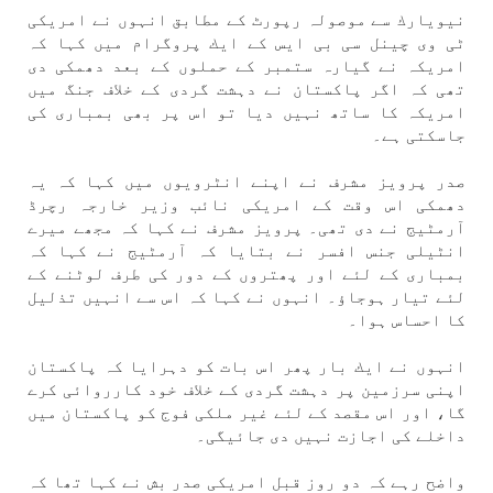
نيويارك سے موصولہ رپورٹ كے مطابق انہوں نے امريكی
ٹی وی چينل سی بی ايس كے ايك پروگرام میں كہا كہ
امريكہ نے گيارہ ستمبر كے حملوں كے بعد دھمكی دی
تھی كہ اگر پاكستان نے دہشت گردی كے خلاف جنگ میں
امريكہ كا ساتھ نہیں ديا تو اس پر بھی بمباری كی
جاسكتی ہے۔
صدر پرويز مشرف نے اپنے انٹرويوں میں كہا كہ یہ
دھمكی اس وقت كے امريكی نائب وزير خارجہ رچرڈ
آرمٹيج نے دی تھی۔ پرويز مشرف نے كہا كہ مجھے ميرے
انٹيلی جنس افسر نے بتايا كہ آرمٹيج نے كہا كہ
بمباری كے لئے اور پھتروں كے دور كی طرف لوٹنے كے
لئے تيار ہوجاؤ۔ انہوں نے كہا كہ اس سے انہیں تذليل
كا احساس ہوا۔
انہوں نے ايك بار پھر اس بات كو دہرايا كہ پاكستان
اپنی سرزمين پر دہشت گردی كے خلاف خود كارروائی كرے
گا، اور اس مقصد كے لئے غير ملكی فوج كو پاكستان میں
داخلے كی اجازت نہیں دی جائيگی۔
واضح رہے كہ دو روز قبل امريكی صدر بش نے كہا تھا كہ