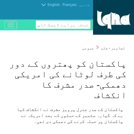
.
.
فارسی
Français
English
نسخہ برایے ڈیسک ٹاپ
باز
و
بسته
کردن
تصاوير - فلم
عمومی
منو
پاكستان كو پھتروں كے دور
كی طرف لوٹانے كی امريكی
دھمكی- صدر مشرف كا
انكشاف
پاكستان كے صدر جنرل پرويز مشرف نے انكشاف كيا
ہے كہ گيارہ ستمبر كے حملوں كے بعد امريكہ نے
پاكستان پر حملہ كرنے كی دھمكی دی تھی۔