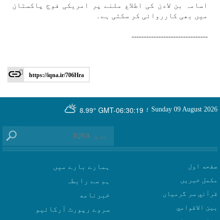
اسامہ بن لادن كی اطلاع ملنے پر امريكی فوج پاكستان
میں بھی كارروائی كر سكتی ہے۔
-------------------------------
https://iqna.ir/706Hra
GMT-06:30:19
Sunday 09 August 2026
؛
8.99°
صفحه اول
ہمارے بارے میں
مکمل خبریں
ہم سے رابطہ
قرآني سر گرمياں
بين الاقوامي
سروے رپورٹ آرکائیو