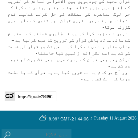
قرآن مجيد كی چودہویں بين الاقوامی نماﺋش كی تقريب
كے آغاز میں وزير ثقافت جناب صفار ہرندی نے كہا كہ
جو لوگ معاشرے كی مشكلات كو حل كرنے كےلیے قدم
اٹھانا چاہتے ہیں انہیں قرآن اور تقوی كے سایہ میں
گزرنا ہوگا-
انہوں نے مزيد كہا كہ ہم نے ظاہری شعاﺋر كے احترام
كے ساتھ ساتھ باطن قرآن كی ترويج كا عہد كرليا ہے –
جناب صفار ہرندی نے كہا كہ ابھی تك جو قرآن كی خدمت
كی گئ ہے اسے نظر انداز نہیں كيا جاسكتا-
ليكن پھر بھی قرآن كے بارے میں ابھی تك بہت كم توجہ
دی گئ ہے -
اور آج جو كام ہم نے شروع كيا ہے یہ قرآن كے با عظمت
دريا كا ايك قطرہ ہے -
https://iqna.ir/706I9C
GMT-21:44:06
Tuesday 11 August 2026
؛
8.99°