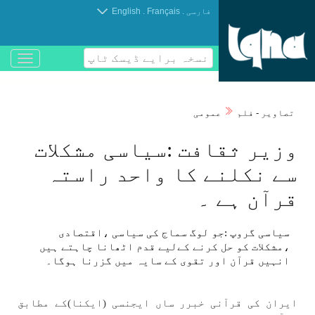
.
.
فارسی
Français
English
نسخہ برایے ڈیسک ٹاپ
باز
و
بسته
کردن
تصاوير - فلم
عمومی
منو
وزير ثقافت :سياسی مشكلات
سے نكلنے كا واحد راستہ
قرآن ہے ۔
سياسی گروپ :جو لوگ سماج كی سياسی ،اقتصادی
،مشكلات كو حل كرنے كےلیے قدم اٹھانا چاہتے ہیں
انہیں قرآن اور تقوی كے سایہ میں گزرنا ہوگا۔
ايران كی قرآنی خبرر ساں ايجنسی (ايكنا)كے مطابق