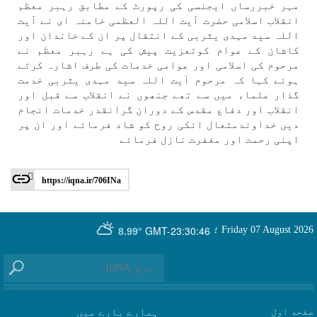
مہر خبررساں ايجنسی كی رپورٹ كے مطابق رہبر معظم
انقلاب اسلامی حضرت آيت اللہ العظمی خامنہ ای نے آيت
اللہ سيد مہدی يثربی كے انتقال پر ان كے خاندان اور
كاشان كے عوام كوتعزيت پيش كی ہے رہبر معظم نے
مرحوم كی اسلامی اور عوامی خدمات كی طرف اشارہ كرتے
ہوئے كہا كہ مرحوم آيت اللہ سيد مہدی يثربی خدمت
گذار علماء میں سے تھے جنھوں نے انقلاب سے قبل اور
انقلاب اور دفاع مقدس كے دوران گرانقدر خدمات انجام
دیں خداوندمتعال انكی روح كو شاد فرمائے اور ان پر
اپنی رحمت اور مغفرت نازل فرمائے
https://iqna.ir/706INa
GMT-23:30:46
Friday 07 August 2026
؛
8.99°
صفحه اول
ہمارے بارے میں