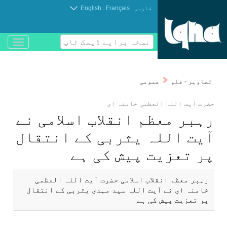
.
.
فارسی
Français
English
نسخہ برایے ڈیسک ٹاپ
باز
و
بسته
کردن
تصاوير - فلم
عمومی
منو
حضرت آيت اللہ العظمی خامنہ ای
رہبر معظم انقلاب اسلامی نے
آيت اللہ يثربی كے انتقال
پر تعزيت پيش كی ہے
رہبر معظم انقلاب اسلامی حضرت آيت اللہ العظمی
خامنہ ای نے آيت اللہ سيد مہدی يثربی كے انتقال
پر تعزيت پيش كی ہے