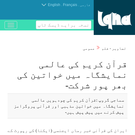
.
.
فارسی
Français
English
نسخہ برایے ڈیسک ٹاپ
باز
و
بسته
کردن
تصاوير - فلم
عمومی
منو
قرآن كريم كی عالمی
نمايشگاہ میں خواتين كی
بھر پور شركت-
سماجی گروپ :قرآن كريم كی چودہویں عالمی
نمايشگاہ میں خواتين مذہبی اور قرآنی پروگرامز
پيش كرنے میں پيش پيش ہیں-
ايران كی قرآنی خبر رساں ايجنسی (ايكنا) كی رپورٹ كے