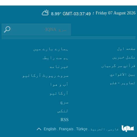
GMT-03:37:49
Friday 07 August 2026
؛
8.99°
صفحه اول
ہمارے بارے میں
مکمل خبریں
ہم سے رابطہ
قرآني سر گرمياں
بين الاقوامي
سروے رپورٹ آرکائیو
تصاوير - فلم
آب و هوا
سرچ
لنکس
RSS
.
.
.
.
فارسی
العربیة
Türkçe
Français
English