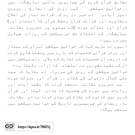
مطابق قرآن كريم كی چودہویں عالمی نمايشگاہ میں
٫٫خواتين سيكشن ٬٬ كیے رومز كی انچارج ٫٫پروين
امير آبادی٬٬ نے خبر دی ہے كہ قراﺋت نماز كی اصلاح
،مشاورت اور قراﺋت قرآن وحفظ قرآن كا امتحان اور)
قرآن اور منزلت عورت )كے موضوع پر تحريری مقابلہ
نمايشگاہ كے اختتام تك اس سيكشن كے روزانہ شیڈول
میں سے ہیں –
انہوں نے مزيد كہا كہ خواتين سيكشن تہران كے ممتاز
اور برتر قرآنی شخصيات كے بارے میں پمفلٹ شايع كرنے
كے ذريعے ان شخصيات كے تعارف كے علاوہ ،اس سيكشن میں
ان كے مفيد مشوروں سے استفادہ كا ارادہ ركھتا ہے –
خواتين سيكشن كے رومز كی سربراہ نے بتايا كہ سيد
علی كمال دزفولی كی كتاب ٫٫ قرآن اور منزلت عورت
٬٬سے تحريری مقابلہ منعقد كرنے كا مقصد آيات اور
روايات میں عورت كی شخصيت كا جاﺋزہ لينا اور قرآن
كريم میں خاتون كے مقام كو بيان كرنا ہے –یہ مقابلہ
ماہ رمضان كی چوبيسویں تاريخ كو خواتين سيكشن میں
منعقد ہوگا-
https://iqna.ir/706ISj