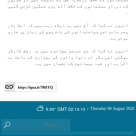
كے دوران مسلمانوں كے خلاف آٹھ بڑی جنگیں لڑئی گئیں
۔
انہوں نے كہا كہ آج بھی ہم ديكھ رہے ہیں كہ ايك بار
پھر سامراجی سياستدانوں كی بات پوپ كی زبان پر جاری
ہوئی ہے۔
انہوں نے كہا كہ سن دس سو پچانوے میں یہ روش كارگر
ہوگئی تھی مگر اب دنيا والوں كی بيداری كے باعث بے
اثر ہے اور خود عيسائيت كے نقصان میں ہے۔
https://iqna.ir/706IYQ
GMT-02:14:10
Thursday 06 August 2026
؛
8.99°