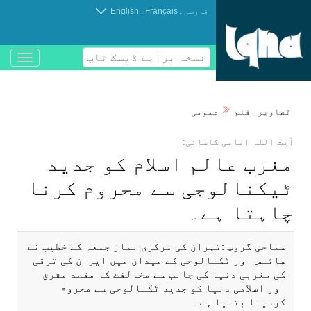
.
.
فارسی
Français
English
نسخہ برایے ڈیسک ٹاپ
باز
و
بسته
کردن
تصاوير - فلم
عمومی
منو
آيت اللہ امامی كاشانی:
مغرب عالم اسلام كو جديد
ٹيكنالوجی سے محروم كرنا
چاہتا ہے۔
سماجی گروپ :تہران كی مركزی نماز جمعہ كے خطيب نے
سائنس اور ٹكنالوجی كے ميدان میں ايران كی ترقی
كی مغربی دنيا كی جانب سے مخالفت كا مقصد مشرق
اور اسلامی دنيا كو جديد ٹكنالوجی سے محروم
كردينا بتايا ہے۔