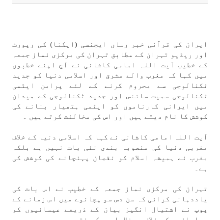
ايران كی قرآنی خبر رساں ايجنسی (ايكنا) كی رپورٹ
اور ریڈيو تہران كے مطابق تہران كی مركزی نماز جمعہ
كے خطيب آيت اللہ امامی كاشانی نے آج اپنے خطبوں
میں كہا كہ مغرب والے مشرق اور اسلامی دنيا كو جديد
ٹكنالوجی سے محروم كرنے كے لئے پرامن ایٹمی
ٹكنالوجی سميت سائنس اور جديد ٹكنالوجی كے ميدان
میں ايرانی كارناموں كو ایٹمی ہتھيار بنانے كی
كوشش كا نام ديتے ہیں اور اس كی مخالفت كرتے ہیں ۔
آيت اللہ امامی كاشانی نے كہا كہ اسلامی دنيا كے خلاف
مغربی دنيا كی منصوبہ بندی نئی بات نہیں ہے بلكہ
مغرب نے ہميشہ اسلام كو نقصان پہنچانے كی كوشش كی
ہے۔
تہران كی مركزی نماز جمعہ كے خطيب نے اس بات كی
ياددہانی كرائی كہ سن دس سو پچانوے میں اس زمانے كے
پوپ نے اشتيال انگيز بيان كے ذريعے عيسائيوں كو
مسلمانوں كے خلاف ورغلايا جس كے نتيجے میں دو صديوں