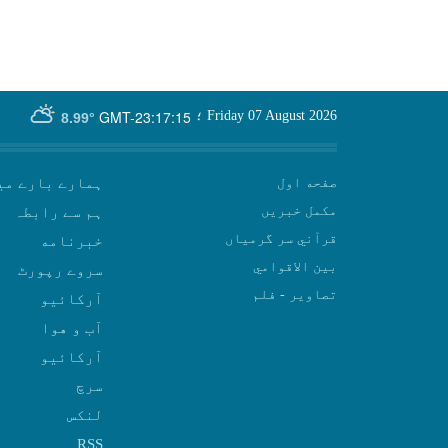
GMT-23:17:15
Friday 07 August 2026
؛
8.99°
صفحه اول
ہمارے بارے می
مکمل خبریں
ہم سے رابطہ
قرآني سر گرمياں
بين الاقوامي
سروے رپورٹ
تصاوير - فلم
آرکائیو
آب و هوا
سرچ
لنکس
RSS