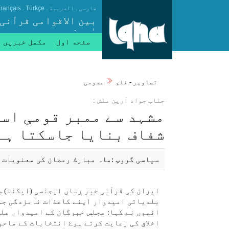
.
.
.
فارسی
العربیة
Türkçe
rançais
بین الاقوامی قرآنی
ایجنسی
صفحه اول
مکمل خبریں
تصاوير - فلم
عمومی
جناب جواد آرين منش :
مشہد سے ممبر قومی اسم
شفاف بنايا جاسكتا ہے 
سياسی گروپ :ماہ مبارك رمضان كی معنويات 
ايران كی قرآنی خبر رساں ايجنسی (ايكنا) س
بلدياتی اميدوار اپنے كاغذات نامزدگی جمع
انہوں نے كہا: مجلس خبرگان كے اميدوار عل
اخلاق كی رعايت كرتے ہوۓ انتخابات كے ماحو