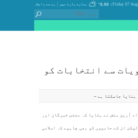
|
8.99°
ہمارے بارے میں
ہم سے رابطہ
؛
ويات سے انتخابات كو
بنايا جاسكتا ہے –
اد آرين منش نے بتايا كہ مجلس خبرگان اور
يكن ان كے حاميوں كو بھی چاہیے كہ اسلامی