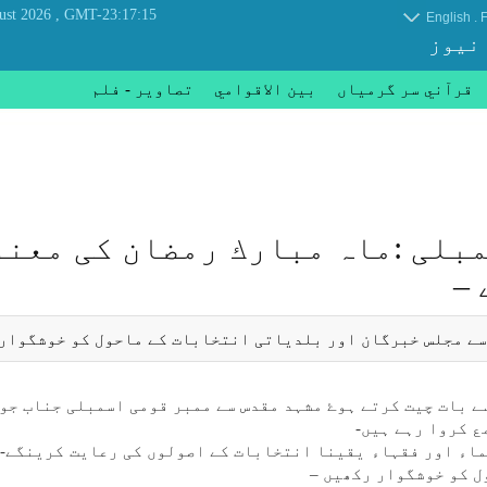
, Friday 07 August 2026
GMT-23:17:15
.
English
F
 نیوز
قرآني سر گرمياں
بين الاقوامي
تصاوير - فلم
بلی :ماہ مبارك رمضان كی معن
–
سے مجلس خبرگان اور بلدياتی انتخابات كے ماحول كو خوشگوار 
ے بات چيت كرتے ہوۓ مشہد مقدس سے ممبر قومی اسمبلی جناب جو
 كروا رہے ہیں-
ماء اور فقہاء يقينا انتخابات كے اصولوں كی رعايت كرينگے-ل
ل كو خوشگوار ركھیں –