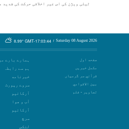
ٹيلی ويژن كی اس غير اخلاقی حركت كی شديد م
GMT-17:03:44
Saturday 08 August 2026
؛
8.99°
صفحه اول
ہمارے بارے می
مکمل خبریں
ہم سے رابطہ
قرآني سر گرمياں
بين الاقوامي
سروے رپورٹ
تصاوير - فلم
آرکائیو
آب و هوا
سرچ
لنکس