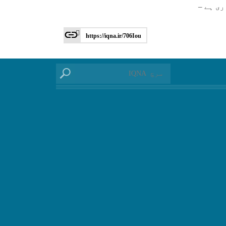
ری ہے –
https://iqna.ir/706Iou