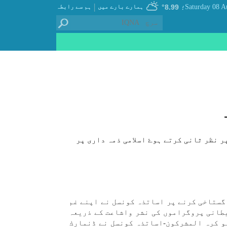
|
8.99°
ہمارے بارے میں
ہم سے رابطہ
؛
ر نظر ثانی كرتے ہوۓ اسلامی ذمہ داری پر
 گستاخی كرنے پر اساتذہ كونسل نے اپنے غم
يطانی پروگراموں كی نشر واشاعت كے ذريعہ
لو كرہ المشركون-اساتذہ كونسل نے ڈنمارك