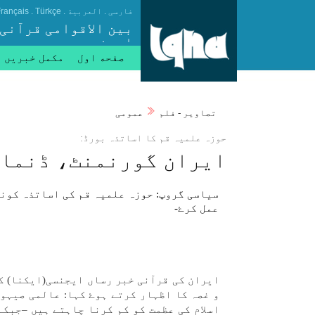
.
.
.
فارسی
العربیة
Türkçe
rançais
بین الاقوامی قرآنی
ایجنسی
صفحه اول
مکمل خبریں
تصاوير - فلم
عمومی
حوزہ علمیہ قم كا اساتذہ بورڈ:
ايران گورنمنٹ، ڈنمار
سياسی گروپ: حوزہ علمیہ قم كی اساتذہ كونس
عمل كرۓ-
ايران كی قرآنی خبر رساں ايجنسی(ايكنا) كے
و غصہ كا اظہار كرتے ہوۓ كہا: عالمی صیہو
اسلام كی عظمت كو كم كرنا چاہتے ہیں –جبك