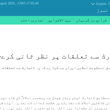
, Saturday 08 August 2026
GMT-17:03:44
.
English
F
 نیوز
قرآني سر گرمياں
بين الاقوامي
تصاوير - فلم
ك سے تعلقات پر نظر ثانی كرے-
ل نےحكومت اسلامی ايران سے كہا ہے كہ وہ ڈنمارك سے تعلقات پ
مطابق ڈنمارك ٹيلی ويژن چينل سے پيغمبر اسلام ۖ كی شان میں
نی طاقتیں اسلام كے مقابلے پر شكست كھانے كے بعد وہ اپنے ش
ہ يريدون ان يطﻔﺋوا نور اللہ بافواھھم و اللہ متم نورہ و 