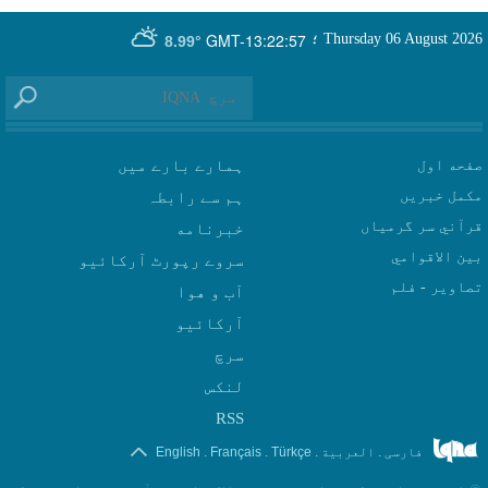
GMT-13:22:57
Thursday 06 August 2026
؛
8.99°
صفحه اول
ہمارے بارے میں
مکمل خبریں
ہم سے رابطہ
قرآني سر گرمياں
بين الاقوامي
سروے رپورٹ آرکائیو
تصاوير - فلم
آب و هوا
سرچ
لنکس
RSS
.
.
.
.
فارسی
العربیة
Türkçe
Français
English