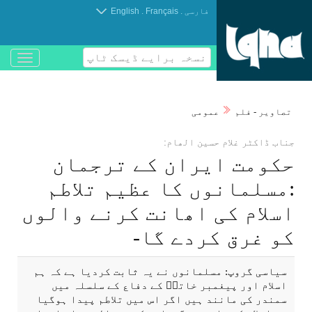
.
.
فارسی
Français
English
نسخہ برایے ڈیسک ٹاپ
باز
و
بسته
کردن
تصاوير - فلم
عمومی
منو
جناب ڈاكٹر غلام حسين الھام:
حكومت ايران كے ترجمان
:مسلمانوں كا عظيم تلاطم
اسلام كی اھانت كرنے والوں
كو غرق كردے گا-
سياسی گروپ: مسلمانوں نے یہ ثابت كرديا ہے كہ ہم
اسلام اور پيغمبر خاتمۖ كے دفاع كے سلسلہ میں
سمندر كی مانند ہیں اگر اس میں تلاطم پيدا ہوگيا