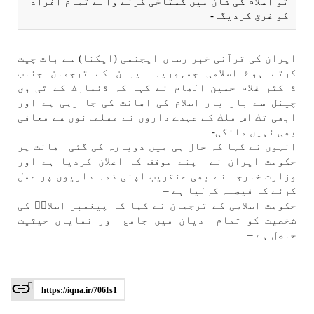
تو اسلام كی شان میں گستاخی كرنے والے تمام افراد
كو غرق كرديگا-
ايران كی قرآنی خبر رساں ايجنسی (ايكنا) سے بات چيت
كرتے ہوۓ اسلامی جمہوریہ ايران كے ترجمان جناب
ڈاكٹر غلام حسين الھام نے كہا كہ ڈنمارك كے ٹی وی
چينل سے بار بار اسلام كی اھانت كی جا رہی ہے اور
ابھی تك اس ملك كے عہدے داروں نے مسلمانوں سے معافی
بھی نہیں مانگی-
انہوں نے كہا كہ حال ہی میں دوبارہ كی گئی اھانت پر
حكومت ايران نے اپنے موقف كا اعلان كرديا ہے اور
وزارت خارجہ نے بھی عنقريب اپنی ذمہ داريوں پر عمل
كرنے كا فيصلہ كرليا ہے –
حكومت اسلامی كے ترجمان نے كہا كہ پيغمبر اسلامۖ كی
شخصيت كو تمام اديان میں جامع اور نماياں حيثيت
حاصل ہے –
https://iqna.ir/706Is1