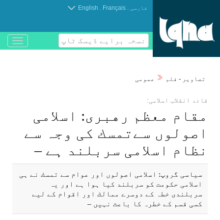
.
.
فارسی
Français
English
نسخہ برایے ڈیسک ٹاپ
باز
و
بسته
کردن
تصاوير - فلم
عمومی
منو
قاﺋد انقلاب اسلامی:
مقام معظم رهبری: اسلامی
اصولوں سےتمسك كی وجہ سے
نظام اسلامی سربلند ہے –
سياسی گروپ: اسلامی اصولوں اور عوام سے تمسك نے ہی
اسلامی حكومت كو سربلند كيا ہوا ہے اور یہ
سربلندی خطہ كے دوسرے ممالك اور اقوام كے لیے
كسی قسم كے خطرہ كا باعث نہیں –