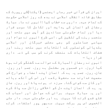
ايران كی قرآنی خبر رساں ايجنسی (ايكنا)كی رپورٹ كے
مطابق قاﺋد انقلاب اسلامی نے بدھ كے روز اسلامی حكومت
كے تمام عہدہ داروں سے خطاب كيا :انہوں نے ماہ مبارك
رمضان كو انسان كی ہدايت اور تكامل كا موسم قرار
ديا اور تمام حكومتی عماﺋدين كو آپس میں متحد اور
منجسم رہنے كی تلقين كی . اسی طرح انہوں نے عوام اور
سياسی جماعتوں كو بھی مجلس خبرگان اور اسلامی
بلدياتی كونسلوں كے انتخابات میں متحد رہنے اور
شفاف انتخابات كے منعقد كرنے كو سب كی ذمہ داری
قرار ديا –
انہوں نے رمضان المبارك كے حوالے سے گفتگو كرتے ہوۓ
كہا :روزہ دو قسموں پر مشتمل ہے روزہ جسم اور روزہ
جان. روزہ جسم یہ ہے كہ انسان اپنے اعضاء و جوارح كو
معصيت خداوند سے محفوظ ركھے اور اس كی آنكھ ،ہاتھ
اور كان سے كوئی گناہ سرزد نہ ہونے پاۓ اور روزہ جان
یہ ہے كہ انسان اپنے دل كو اخلاقی رزاﺋل سے پاك كرے
اور یہ مبارك مہينہ برائی كے عوامل اور اسباب كے
قلع قمع كرنے كا مہينہ ہے اور حكومتی عہدہ دار علی
الخصوص اس پر بركت مہينہ سےبهر پور استفادہ كرتے