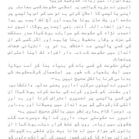
ہوۓ اس راہ میں زيادہ جدوجہد كریں-
انہوں نے مزيد كہا:جب یہ اسلامی حكومت كسی معاملہ پر
اپنی پاليسی كا اعلان كرتی ہے تو سب كو اس پاليسی پر
متحد اور يك جان ہونا چاہیے اور آج تك ايسے ہی ہوا
ہے اور انشاء اللہ آﺋندہ بھی ايسے ہی ہوگا. انہوں نے
احمدی نژاد كی حكومت كو سراہتے ہوۓ كہا: صدر مملكت
كی عزت و وقار محفوظ رہنا چاہیے اور اگر كسی كو ان
كی كسی پاليسی سے اختلاف ہے تو وہ انتہائی شفاف
انداز میں حكومت كے ذمہ دار افراد تك اپنا اعتراض
پہنچاۓ.
ليكن حكومت كی كسی بات كو بنياد بنا كر اسے میڈيا
میں ايك ہتھيار كے طور پر استعمال كركےحكومت كی
بدنامی كرنا بالكل صحيح نہیں ہے –
انہوں نے تينوں مركزی اداروں يعنی عدلیہ ،انتظامیہ
اور مقننہ كو كمزور كرنے كی مذمت كرتے ہوۓ كہا: ان
كی كسی پاليسی پر تعميری اعتراض كرنا اور ہے اور
انكی كاركردگی كو برے انداز میں پھيلانا اور ہے .اور
یہ دوسرا كام ہماری نظر میں بالكل صحيح نہیں ہے-
انہوں نے حكومتی عہدہ داروں كے ايك دوسرے سے گلے
شكوٶں میں زيادہ روی كو غلط قرار ديتے ہوۓ كہا : ان
باتوں كو عوام میں لے جانا بہت بڑی غلطی ہے كيونكہ
ايرانی عوام كا كوئی قصور نہیں كہ آپ انكے دلوں كو