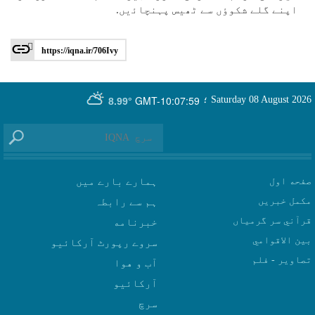
اپنے گلے شكوٶں سے ٹھيس پہنچاﺋیں.
https://iqna.ir/706Ivy
GMT-10:07:59
Saturday 08 August 2026
؛
8.99°
صفحه اول
ہمارے بارے میں
مکمل خبریں
ہم سے رابطہ
قرآني سر گرمياں
بين الاقوامي
سروے رپورٹ آرکائیو
تصاوير - فلم
آب و هوا
سرچ