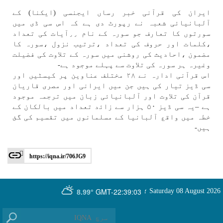
ايران كی قرآنی خبر رساں ايجنسی (ايكنا) كے
آلبانيائی شعبہ نے رپورٹ دی ہے كہ اس سی ڈی میں
سورتوں كا تعارف جو سورہ كے نام ٫٫آيات كی تعداد
،كلمات اور حروف كی تعداد ،ترتيب نزول ،سورہ كا
مضمون ،احاديث كی روشنی میں سورہ كے تلاوت كی فضيلت
وغيرہ ہر سورہ كی تلاوت سے پہلے موجود ہے-
اس قرآنی ادارہ نے ۲۸ مختلف عناوين پر كيسٹیں اور
سی ڈيز تيار كی ہیں جن میں ايرانی اور مصری قاريان
قرآن كی تلاوت اور آلبانيائی زبان میں ترجمہ موجود
ہے –یہ سی ڈيز ۵۰ ہزار سے زاﺋد تعداد میں بالكان كے
خطہ میں واقع آلبانيا كے مسلمانوں میں تقسيم كی گئ
ہیں-
https://iqna.ir/706JG9
GMT-22:39:03
Saturday 08 August 2026
؛
8.99°