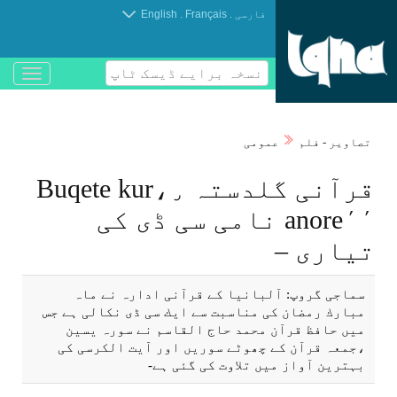
.
.
فارسی
Français
English
نسخہ برایے ڈیسک ٹاپ
باز
و
بسته
کردن
تصاوير - فلم
عمومی
منو
قرآنی گلدستہ ٫،Buqete kur
anore٬٬ نامی سی ڈی كی
تياری –
سماجی گروپ: آلبانيا كے قرآنی ادارہ نے ماہ
مبارك رمضان كی مناسبت سے ايك سی ڈی نكالی ہے جس
میں حافظ قرآن محمد حاج القاسم نے سورہ يسين
،جمعہ قرآن كے چھوٹے سوریں اور آيت الكرسی كی
بہترين آواز میں تلاوت كی گئی ہے-