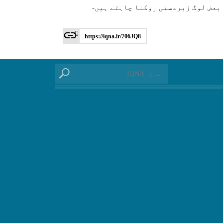
بعض لوگ زبردستی روكنا چاہتے ہیں-
https://iqna.ir/706JQ8