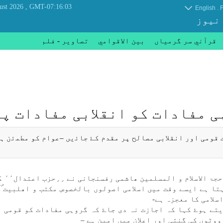
, Friday 07 August 2026
GMT-07:16:03
.
English
F
 نیوز
قرآني سر گرمياں
بين الاقوامي
تصاوير - فلم
 مفادات كو انقلابی مفادات پر
قومی اور انقلابی مصالح پر مقدم كۓ جاﺋیں –عوام كو مطﻤﺋن ہ
ايرا
تا ہے ايسے وقت میں اسلامی اصولوں بالخصوص مكتب و اھلبيت ۜ
سلامی كا معجزہ ہے-
ديتے ہوۓ كہا كہ اجازت نہ دی جاۓ كہ گروہی مفادات كو قومی 
وٹوں كی گنتی اور اعلان میں امين ہے –