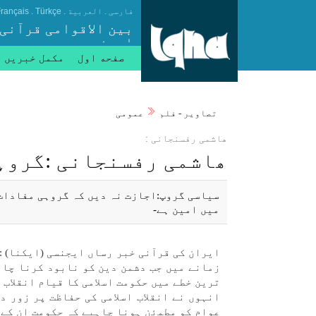
.
.
.
فارسی
العربیة
Türkçe
rançais
بین الاقوامی قرآنی
ایجنسی
صفحه اول
مکمل خبریں
تصاوير - فلم
عمومی
ھاشمی رفسنجانی :
ھاشمی رفسنجانی :گروہی
سياسی گروپ:اجازت نہ دیں كہ گروہی مفادات 
میں امين ہے-
زمانے میں جب دشمن دين كو نابود كرنا چاہ
ترين خطے میں حكومت اسلامی كا قيام انقلاب ا
انہوں نے انقلاب اسلامی كی حفاظت پر زور 
عوام كو مطﻤﺋن ہونا چاہیے كہ حكومت ان كے و