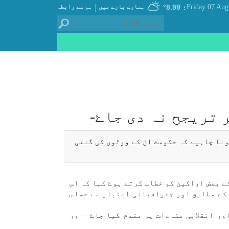
|
8.99°
ہمارے بارے میں
ہم سے رابطہ
؛
 تريجح نہ دی جاۓ-
ونا چاہیے كہ حكومت ان كے ووٹوں كی گنتی
ن كی قرآنی خبر رساں ايجنسی (ايكنا) :حجۃ الاسلام و المسلمين ھاشمی رفسنجانی نے ٫٫حزب اعتدال٬٬ كے بعض اراكين كو خطاب كرتے ہوۓ كہا كہ اس
 كے مطابق اور جغرافيائی اعتبار سے حساس
اور انقلابی مفادات پر مقدم كيا جاۓ –اور