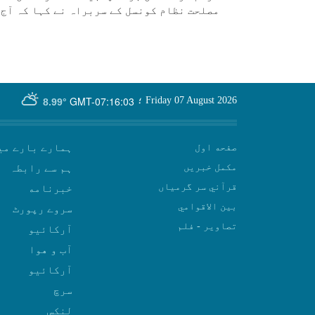
مصلحت نظام كونسل كے سربراہ نے كہا كہ آج 
GMT-07:16:03
Friday 07 August 2026
؛
8.99°
صفحه اول
ہمارے بارے می
مکمل خبریں
ہم سے رابطہ
قرآني سر گرمياں
بين الاقوامي
سروے رپورٹ
تصاوير - فلم
آرکائیو
آب و هوا
سرچ
لنکس