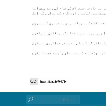
ر یہ حادثہ جمعرات كی شام اس وقت پيش آيا
پیٹ میں لےليا۔ ارد گرد كے لوگوں كی ايك
ادثے كا شكار ہوگئے ہیں۔ زخميوں كو روہڑی
 آ رہی ہیں۔ تاہم عملے كو ہنگامی بنيادوں
يل ناظم كا كہنا ہے عملے، دوائيوں اورخون
اوا چڑھانے كے بعد واپس آرہے تھے كہ كوچ
https://iqna.ir/706JTy