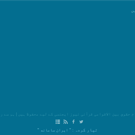
ں
م حقوق بین الاقوامی قرآنی نیوز ایجنسی کے لیے محفوظ ہیں
|
ہم سے ر
تیار کردہ
: " ایران سامانه "