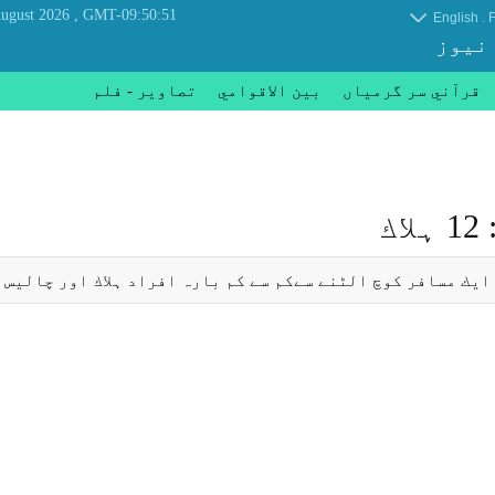
, Thursday 06 August 2026
GMT-09:50:51
.
English
F
 نیوز
قرآني سر گرمياں
بين الاقوامي
تصاوير - فلم
ك
ايك مسافر كوچ الٹنے سےكم سے كم بارہ افراد ہلاك اور چاليس 