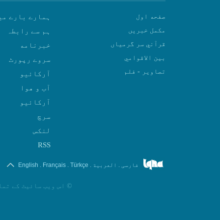
صفحه اول
ہمارے بارے می
مکمل خبریں
ہم سے رابطہ
قرآني سر گرمياں
بين الاقوامي
سروے رپورٹ
تصاوير - فلم
آرکائیو
آب و هوا
سرچ
لنکس
RSS
.
.
.
.
فارسی
العربیة
Türkçe
Français
English
©
اس ویب سائیٹ کے تما