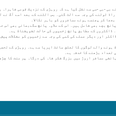
ے بی -بی -سی سے نقل كيا ہے كہ روہڑی كے نزديك قومی شاہراہ پ
راڈ ٹوٹنے كی وجہ سے الٹ گئی۔ بس الٹنے كے بعد اسے آگ نے ل
بجھا كر پھنسے ہوئے مسافروں كو باہر نكالا۔
انچ بچے بھی شامل ہیں۔ اس كے علاوہ پانچ سگےبھائی بھی اس ح
 ڈاكٹروں كے مطابق پانچ زخميوں كی حالت تشويشناك ہے۔
اكٹر اور ديگر عملے كی كمی كی وجہ سے زخميوں كو مشكلات پيش
ك ہونے والے لوگوں كا تعلق سائٹ ايريا سے ہے۔ روہڑی كے تحص
 تعداد بڑھنے كا خدشہ ہے۔
ائشی مسافر اروڑ میں بزرگ شكر شاہ كی درگاہ پر منت كا چڑھ