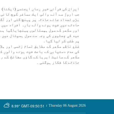
ايران كی قرآنی خبر رساں ايجنسی (ايكنا) ن
جب اروڑ سے آنے والی ايك مسافر كوچ ٹائی 
بڑی تعداد جائے حادثہ پر پہنچ گئی اور آگ 
حادثے میں فوت ہونے والے بارہ افراد میں پ
اور سكھر كے سول ہپستالوں پہنچاياگيا ہے۔
عيد كی چھٹيوں كی وجہ سے سول ہسپتال میں ڈ
پر طلب كر ليا گيا۔
ضلع ناظم سكھر كے مطابق تمام زخمی اور ہلا
كی عدم دستيابی كے باعث فوت ہونے والوں كی
سكھر كے سائیٹ ايريا كے گاؤں مشائخ كے رہ
حادثے كا شكار ہوگئی ۔
GMT-09:50:51
Thursday 06 August 2026
؛
8.99°