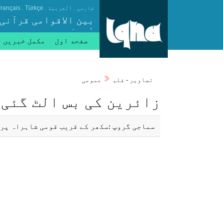
.
.
.
فارسی
العربیة
Türkçe
rançais
بین الاقوامی قرآنی
ایجنسی
صفحه اول
مکمل خبریں
تصاوير - فلم
عمومی
زائرين كی بس الٹ گئی: 12 ہلا
سماجی گروپ :سكھر كے قريب قومی شاہراہ پر 