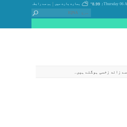
|
8.99°
ہمارے بارے میں
ہم سے رابطہ
؛
سے زائد زخمی ہوگئے ہیں۔