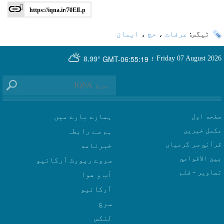
https://iqna.ir/70ElLp
ٹیگس:
عرفات
،
حج
،
ایمان
GMT-06:55:19
Friday 07 August 2026
؛
8.99°
صفحه اول
ہمارے بارے میں
مکمل خبریں
ہم سے رابطہ
قرآني سر گرمياں
بين الاقوامي
سروے رپورٹ آرکائیو
تصاوير - فلم
آب و هوا
سرچ
لنکس