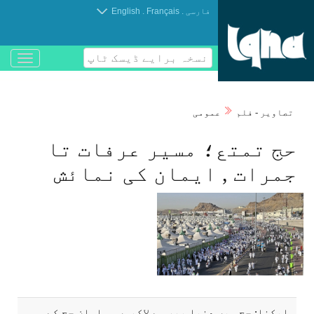
.
.
فارسی
Français
English
نسخہ برایے ڈیسک ٹاپ
باز
و
بسته
کردن
تصاوير - فلم
عمومی
منو
حج تمتع؛ مسیر عرفات تا
جمرات , ایمان کی نمائش
ایکنا: حج میں دنیا بھر سے لاکھوں مسلمان حج کے